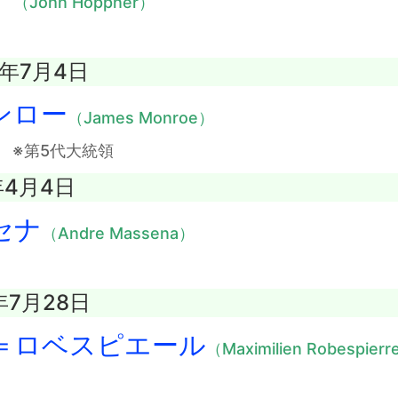
（John Hoppner）
1年7月4日
ンロー
（James Monroe）
〕
※第5代大統領
年4月4日
セナ
（Andre Massena）
年7月28日
＝ロベスピエール
（Maximilien Robespier