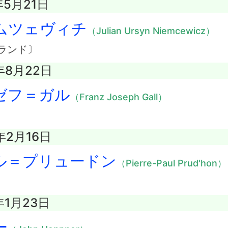
年5月21日
ムツェヴィチ
（Julian Ursyn Niemcewicz）
ランド〕
年8月22日
ゼフ＝ガル
（Franz Joseph Gall）
年2月16日
ル＝プリュードン
（Pierre-Paul Prud'hon）
年1月23日
ー