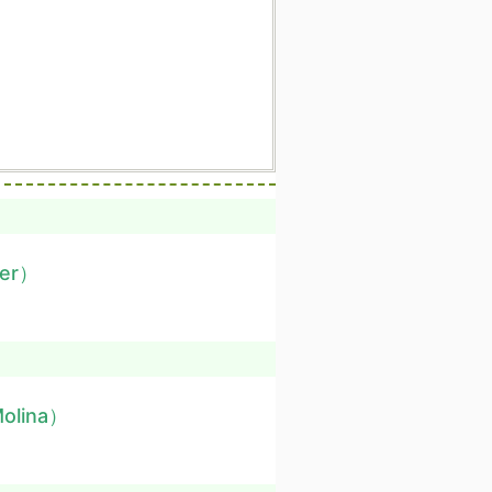
ier）
Molina）