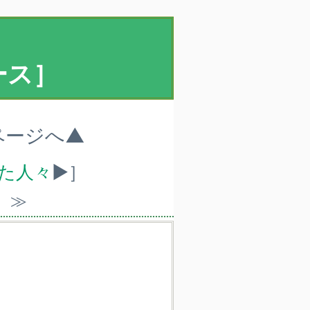
ース］
ページへ▲
れた人々
▶］
）≫