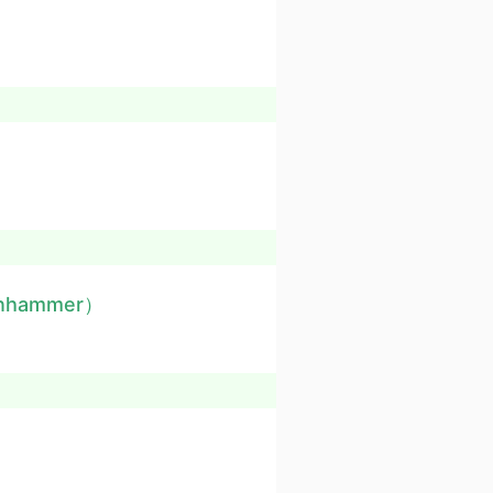
）
rnhammer）