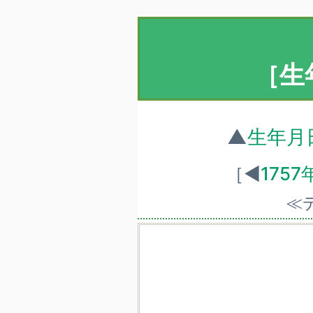
［生
▲
生年月
［◀
175
≪