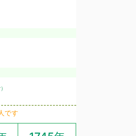
er）
人です