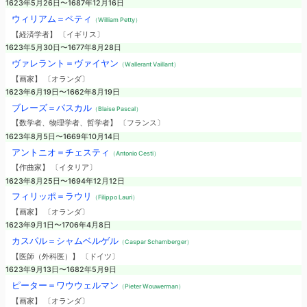
1623年5月26日〜1687年12月16日
ウィリアム＝ペティ
（William Petty）
【経済学者】 〔イギリス〕
1623年5月30日〜1677年8月28日
ヴァレラント＝ヴァイヤン
（Wallerant Vaillant）
【画家】 〔オランダ〕
1623年6月19日〜1662年8月19日
ブレーズ＝パスカル
（Blaise Pascal）
【数学者、物理学者、哲学者】 〔フランス〕
1623年8月5日〜1669年10月14日
アントニオ＝チェスティ
（Antonio Cesti）
【作曲家】 〔イタリア〕
1623年8月25日〜1694年12月12日
フィリッポ＝ラウリ
（Filippo Lauri）
【画家】 〔オランダ〕
1623年9月1日〜1706年4月8日
カスパル＝シャムベルゲル
（Caspar Schamberger）
【医師（外科医）】 〔ドイツ〕
1623年9月13日〜1682年5月9日
ピーター＝ワウウェルマン
（Pieter Wouwerman）
【画家】 〔オランダ〕