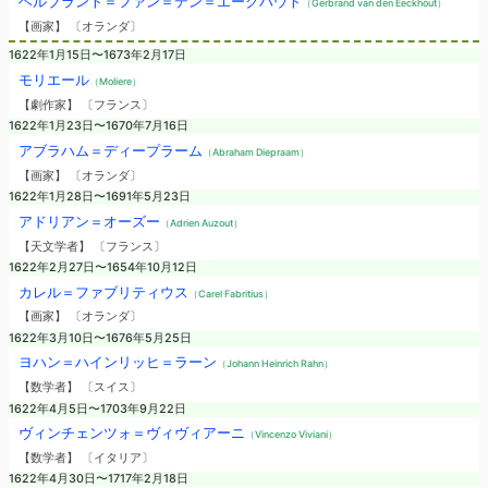
ヘルブラント＝ファン＝デン＝エークハウト
（Gerbrand van den Eeckhout）
【画家】 〔オランダ〕
1622年1月15日〜1673年2月17日
モリエール
（Moliere）
【劇作家】 〔フランス〕
1622年1月23日〜1670年7月16日
アブラハム＝ディープラーム
（Abraham Diepraam）
【画家】 〔オランダ〕
1622年1月28日〜1691年5月23日
アドリアン＝オーズー
（Adrien Auzout）
【天文学者】 〔フランス〕
1622年2月27日〜1654年10月12日
カレル＝ファブリティウス
（Carel Fabritius）
【画家】 〔オランダ〕
1622年3月10日〜1676年5月25日
ヨハン＝ハインリッヒ＝ラーン
（Johann Heinrich Rahn）
【数学者】 〔スイス〕
1622年4月5日〜1703年9月22日
ヴィンチェンツォ＝ヴィヴィアーニ
（Vincenzo Viviani）
【数学者】 〔イタリア〕
1622年4月30日〜1717年2月18日