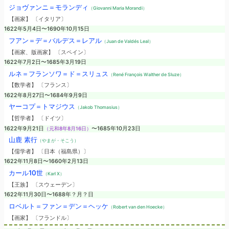
ジョヴァンニ＝モランディ
（Giovanni Maria Morandi）
【画家】 〔イタリア〕
1622年5月4日〜1690年10月15日
フアン＝デ＝バルデス＝レアル
（Juan de Valdés Leal）
【画家、版画家】 〔スペイン〕
1622年7月2日〜1685年3月19日
ルネ＝フランソワ＝ド＝スリュス
（René François Walther de Sluze）
【数学者】 〔フランス〕
1622年8月27日〜1684年9月9日
ヤーコプ＝トマジウス
（Jakob Thomasius）
【哲学者】 〔ドイツ〕
1622年9月21日
（元和8年8月16日）
〜1685年10月23日
山鹿 素行
（やまが・そこう）
【儒学者】 〔日本（福島県）〕
1622年11月8日〜1660年2月13日
カール10世
（Karl X）
【王族】 〔スウェーデン〕
1622年11月30日〜1688年？月？日
ロベルト＝ファン＝デン＝ヘッケ
（Robert van den Hoecke）
【画家】 〔フランドル〕