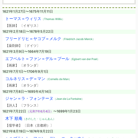
1621年1月27日〜1675年11月11日
トーマス＝ウィリス
（Thomas Willis）
【医師】 〔イギリス〕
1621年2月18日〜1678年5月22日
フリードリヒ＝ヤコブ＝メルク
（Friedrich Jacob Merck）
【薬剤師】 〔ドイツ〕
1621年3月9日〜1664年7月19日
エフベルト＝ファン＝デル＝プール
（Egbert van der Poel）
【画家】 〔オランダ〕
1621年7月1日〜1706年9月1日
コルネリス＝デ＝マン
（Cornelis de Man）
【画家】 〔オランダ〕
1621年7月8日〜1695年4月14日
ジャン＝ラ・フォンテーヌ
（Jean de La Fontaine）
【詩人】 〔フランス〕
1621年7月22日
（元和7年6月4日）
〜1699年1月23日
木下 順庵
（きのした・じゅんあん）
【儒学者】 〔日本（京都府）〕
1621年8月19日〜1674年9月22日