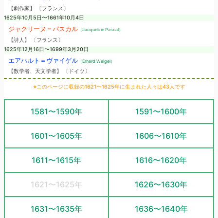
【劇作家】 〔フランス〕
1625年10月5日〜1661年10月4日
ジャクリーヌ＝パスカル
（Jacqueline Pascal）
【詩人】 〔フランス〕
1625年12月16日〜1699年3月20日
エアハルト＝ヴァイゲル
（Erhard Weigel）
【数学者、天文学者】 〔ドイツ〕
※このページに収録の1621〜1625年に生まれた人々は43人です
1581〜1590年
1591〜1600年
1601〜1605年
1606〜1610年
1611〜1615年
1616〜1620年
1621〜1625年
1626〜1630年
1631〜1635年
1636〜1640年