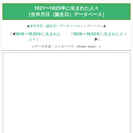
1621〜1625年に生まれた人々
［生年月日（誕生日）データベース］
▲
生年月日（誕生日）データベース
/トップページへ▲
［◀
1616〜1620年に生まれた
［
1626〜1630年に生まれた人々
人々
］
▶］
≪データ作成：ストローワラ（Straw-wara）≫