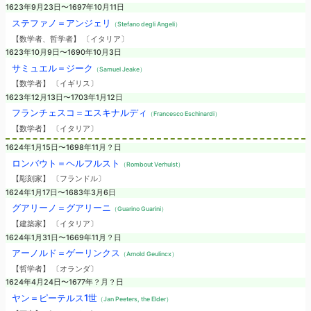
1623年9月23日〜1697年10月11日
ステファノ＝アンジェリ
（Stefano degli Angeli）
【数学者、哲学者】 〔イタリア〕
1623年10月9日〜1690年10月3日
サミュエル＝ジーク
（Samuel Jeake）
【数学者】 〔イギリス〕
1623年12月13日〜1703年1月12日
フランチェスコ＝エスキナルディ
（Francesco Eschinardi）
【数学者】 〔イタリア〕
1624年1月15日〜1698年11月？日
ロンバウト＝ヘルフルスト
（Rombout Verhulst）
【彫刻家】 〔フランドル〕
1624年1月17日〜1683年3月6日
グアリーノ＝グアリーニ
（Guarino Guarini）
【建築家】 〔イタリア〕
1624年1月31日〜1669年11月？日
アーノルド＝ゲーリンクス
（Arnold Geulincx）
【哲学者】 〔オランダ〕
1624年4月24日〜1677年？月？日
ヤン＝ピーテルス1世
（Jan Peeters, the Elder）