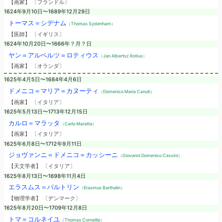
【画家】 〔フランドル〕
1624年9月10日〜1689年12月29日
トーマス＝シデナム
（Thomas Sydenham）
【医師】 〔イギリス〕
1624年10月20日〜1666年？月？日
ヤン＝アルベルツ＝ロティウス
（Jan Albertsz Rotius）
【画家】 〔オランダ〕
1625年4月5日〜1684年4月6日
ドメニコ＝マリア＝カヌーティ
（Domenico Maria Canuti）
【画家】 〔イタリア〕
1625年5月13日〜1713年12月15日
カルロ＝マラッタ
（Carlo Maratta）
【画家】 〔イタリア〕
1625年6月8日〜1712年9月11日
ジョヴァンニ＝ドメニコ＝カッシーニ
（Giovanni Domenico Cassini）
【天文学者】 〔イタリア〕
1625年8月13日〜1698年11月4日
エラスムス＝バルトリン
（Erasmus Bartholin）
【物理学者】 〔デンマーク〕
1625年8月20日〜1709年12月8日
トマ＝コルネイユ
（Thomas Corneille）