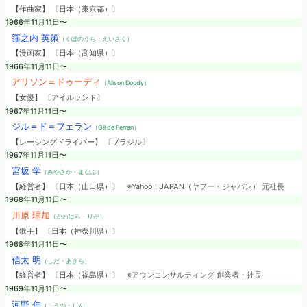
【作曲家】 〔日本（東京都）〕
1966年11月11日〜
窪之内 英策
（くぼのうち・えいさく）
【漫画家】 〔日本（高知県）〕
1966年11月11日〜
アリソン＝ドゥーディ
（Alison Doody）
【女優】 〔アイルランド〕
1967年11月11日〜
ジル＝ド＝フェラン
（Gil de Ferran）
【レーシングドライバー】 〔ブラジル〕
1967年11月11日〜
宮坂 学
（みやさか・まなぶ）
【経営者】 〔日本（山口県）〕
※Yahoo！JAPAN（ヤフー・ジャパン） 元社長
1968年11月11日〜
川原 理加
（かわはら・りか）
【歌手】 〔日本（神奈川県）〕
1968年11月11日〜
信太 明
（しだ・あきら）
【経営者】 〔日本（福島県）〕
※アウンコンサルティング 創業者・社長
1969年11月11日〜
河野 伸
（こうの・しん）