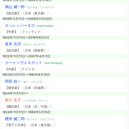
1918年11月11日〜1993年12月19日
鳩山 威一郎
（はとやま・いいちろう）
【政治家】 〔日本（東京都）〕
1919年11月11日〜2000年11月20日
カッレ＝パータロ
（Kalle Päätalo）
【作家】 〔フィンランド〕
1920年11月11日〜2016年8月2日
直良 光洋
（なおら・みつひろ）
【政治家】 〔日本（島根県）〕
1922年11月11日〜2007年4月11日
カート＝ヴォネガット
（Kurt Vonnegut）
【作家】 〔アメリカ〕
1923年11月11日〜1991年8月15日
阿部 桂一
（あべ・けいいち）
【脚本家】 〔日本（宮城県）〕
1924年11月11日〜
厨川 圭子
（くりやがわ・けいこ）
【翻訳家】 〔日本（旧・中国）〕
1924年11月11日〜1984年5月15日
櫻井 健二郎
（さくらい・けんじろう）
【電子工学者】 〔日本（東京都）〕