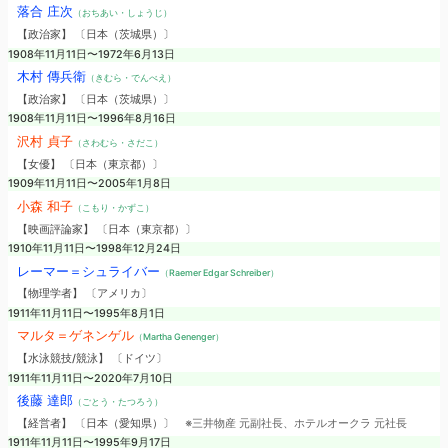
落合 庄次
（おちあい・しょうじ）
【政治家】 〔日本（茨城県）〕
1908年11月11日〜1972年6月13日
木村 傳兵衛
（きむら・でんべえ）
【政治家】 〔日本（茨城県）〕
1908年11月11日〜1996年8月16日
沢村 貞子
（さわむら・さだこ）
【女優】 〔日本（東京都）〕
1909年11月11日〜2005年1月8日
小森 和子
（こもり・かずこ）
【映画評論家】 〔日本（東京都）〕
1910年11月11日〜1998年12月24日
レーマー＝シュライバー
（Raemer Edgar Schreiber）
【物理学者】 〔アメリカ〕
1911年11月11日〜1995年8月1日
マルタ＝ゲネンゲル
（Martha Genenger）
【水泳競技/競泳】 〔ドイツ〕
1911年11月11日〜2020年7月10日
後藤 達郎
（ごとう・たつろう）
【経営者】 〔日本（愛知県）〕
※三井物産 元副社長、ホテルオークラ 元社長
1911年11月11日〜1995年9月17日