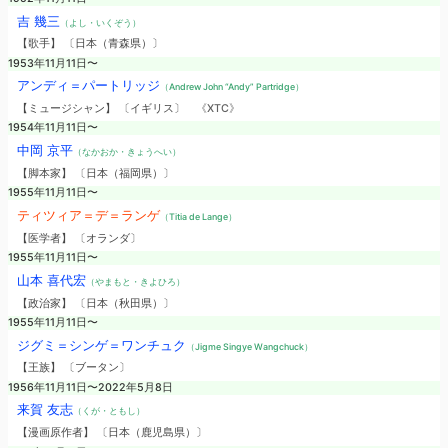
吉 幾三
（よし・いくぞう）
【歌手】 〔日本（青森県）〕
1953年11月11日〜
アンディ＝パートリッジ
（Andrew John “Andy” Partridge）
【ミュージシャン】 〔イギリス〕
《XTC》
1954年11月11日〜
中岡 京平
（なかおか・きょうへい）
【脚本家】 〔日本（福岡県）〕
1955年11月11日〜
ティツィア＝デ＝ランゲ
（Titia de Lange）
【医学者】 〔オランダ〕
1955年11月11日〜
山本 喜代宏
（やまもと・きよひろ）
【政治家】 〔日本（秋田県）〕
1955年11月11日〜
ジグミ＝シンゲ＝ワンチュク
（Jigme Singye Wangchuck）
【王族】 〔ブータン〕
1956年11月11日〜2022年5月8日
来賀 友志
（くが・ともし）
【漫画原作者】 〔日本（鹿児島県）〕