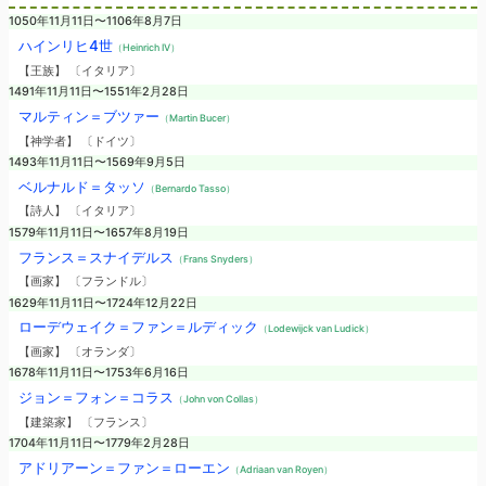
1050年11月11日〜1106年8月7日
ハインリヒ4世
（Heinrich IV）
【王族】 〔イタリア〕
1491年11月11日〜1551年2月28日
マルティン＝ブツァー
（Martin Bucer）
【神学者】 〔ドイツ〕
1493年11月11日〜1569年9月5日
ベルナルド＝タッソ
（Bernardo Tasso）
【詩人】 〔イタリア〕
1579年11月11日〜1657年8月19日
フランス＝スナイデルス
（Frans Snyders）
【画家】 〔フランドル〕
1629年11月11日〜1724年12月22日
ローデウェイク＝ファン＝ルディック
（Lodewijck van Ludick）
【画家】 〔オランダ〕
1678年11月11日〜1753年6月16日
ジョン＝フォン＝コラス
（John von Collas）
【建築家】 〔フランス〕
1704年11月11日〜1779年2月28日
アドリアーン＝ファン＝ローエン
（Adriaan van Royen）