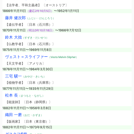
【法学者、平和主義者】 〔オーストリア〕
1866年11月11日
（慶応2年10月5日）
〜1952年1月11日
藤井 健次郎
（ふじい・けんじろう）
【遺伝学者】 〔日本（石川県）〕
1870年11月11日
（明治3年10月18日）
〜1966年7月12日
鈴木 大拙
（すずき・だいせつ）
【仏教学者】 〔日本（石川県）〕
1875年11月11日〜1969年11月8日
ヴェスト＝スライファー
（Vesto Melvin Slipher）
【天文学者】 〔アメリカ〕
1876年11月11日〜1964年3月30日
三宅 驥一
（みやけ・きいち）
【植物学者】 〔日本（兵庫県）〕
1877年11月11日〜1935年11月29日
松本 長
（まつもと・ながし）
【能楽師】 〔日本（静岡県）〕
1882年11月11日〜1956年3月8日
織田 一磨
（おだ・かずま）
【版画家】 〔日本（東京都）〕
1882年11月11日〜1973年9月15日