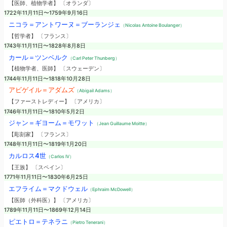
【医師、植物学者】 〔オランダ〕
1722年11月11日〜1759年9月16日
ニコラ＝アントワーヌ＝ブーランジェ
（Nicolas Antoine Boulanger）
【哲学者】 〔フランス〕
1743年11月11日〜1828年8月8日
カール＝ツンベルク
（Carl Peter Thunberg）
【植物学者、医師】 〔スウェーデン〕
1744年11月11日〜1818年10月28日
アビゲイル＝アダムズ
（Abigail Adams）
【ファーストレディー】 〔アメリカ〕
1746年11月11日〜1810年5月2日
ジャン＝ギヨーム＝モワット
（Jean Guillaume Moitte）
【彫刻家】 〔フランス〕
1748年11月11日〜1819年1月20日
カルロス4世
（Carlos IV）
【王族】 〔スペイン〕
1771年11月11日〜1830年6月25日
エフライム＝マクドウェル
（Ephraim McDowell）
【医師（外科医）】 〔アメリカ〕
1789年11月11日〜1869年12月14日
ピエトロ＝テネラニ
（Pietro Tenerani）