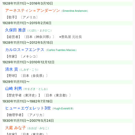
1928年11月11日〜2016年3月10日
アーネスティン＝アンダーソン
（Ernestine Anderson）
【歌手】 〔アメリカ〕
1928年11月11日〜2015年2月6日
久保田 雅彦
（くぼた・まさひこ）
【経営者】 〔日本（神奈川県）〕
※豊島屋 元社長
1928年11月11日〜2012年5月15日
カルロス＝フエンテス
（Carlos Fuentes Macias）
【作家】 〔メキシコ〕
1929年11月11日〜2010年12月12日
清水 貢
（しみず・こう）
【野球】 〔日本（奈良県）〕
1929年11月11日〜
山崎 利男
（やまざき・としお）
【歴史学者（東洋史）】 〔日本（東京都）〕
1930年11月11日〜1982年7月19日
ヒュー＝エヴェレット3世
（Hugh Everett III）
【物理学者】 〔アメリカ〕
1930年11月11日〜2007年5月24日
大庭 みな子
（おおば・みなこ）
【作家】 〔日本（東京都）〕