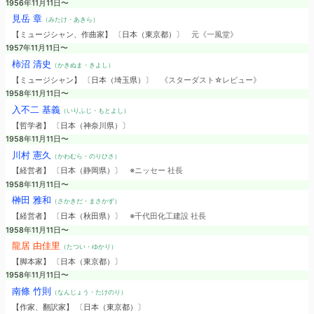
1956年11月11日〜
見岳 章
（みたけ・あきら）
【ミュージシャン、作曲家】 〔日本（東京都）〕
元《一風堂》
1957年11月11日〜
柿沼 清史
（かきぬま・きよし）
【ミュージシャン】 〔日本（埼玉県）〕
《スターダスト☆レビュー》
1958年11月11日〜
入不二 基義
（いりふじ・もとよし）
【哲学者】 〔日本（神奈川県）〕
1958年11月11日〜
川村 憲久
（かわむら・のりひさ）
【経営者】 〔日本（静岡県）〕
※ニッセー 社長
1958年11月11日〜
榊田 雅和
（さかきだ・まさかず）
【経営者】 〔日本（秋田県）〕
※千代田化工建設 社長
1958年11月11日〜
龍居 由佳里
（たつい・ゆかり）
【脚本家】 〔日本（東京都）〕
1958年11月11日〜
南條 竹則
（なんじょう・たけのり）
【作家、翻訳家】 〔日本（東京都）〕