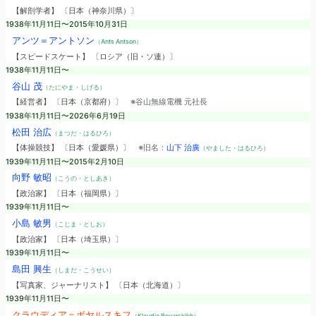
【解剖学者】 〔日本（神奈川県）〕
1938年11月11日〜2015年10月31日
アンツ＝アントソン
（Ants Antson）
【スピードスケート】 〔ロシア（旧・ソ連）〕
1938年11月11日〜
谷山 茂
（たにやま・しげる）
【経営者】 〔日本（京都府）〕
※谷山無線電機 元社長
1938年11月11日〜2026年6月19日
松田 治広
（まつだ・はるひろ）
【体操競技】 〔日本（愛媛県）〕
※旧名：
山下 治廣
（やました・はるひろ）
1939年11月11日〜2015年2月10日
向野 敏昭
（こうの・としあき）
【政治家】 〔日本（福岡県）〕
1939年11月11日〜
小島 敏男
（こじま・としお）
【政治家】 〔日本（埼玉県）〕
1939年11月11日〜
島田 興生
（しまだ・こうせい）
【写真家、ジャーナリスト】 〔日本（北海道）〕
1939年11月11日〜
クラウディア＝ボヤルスキフ
（Klaudia Boyarskikh）