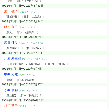
【女優】 〔日本（神奈川県）〕
1933年11月11日〜2023年5月13日
池田 敬子
（いけだ・けいこ）
【体操競技】 〔日本（広島県）〕
1933年11月11日〜2020年5月14日
財部 鳥子
（たからべ・とりこ）
【詩人】 〔日本（新潟県）〕
1933年11月11日〜1985年8月12日
塚原 仲晃
（つかはら・なかあきら）
【生理学者】 〔日本（京都府）〕
1933年11月11日〜2023年2月5日
辻村 寿三郎
（つじむら・じゅさぶろう）
【人形造形作家、人形操作師】 〔日本（旧・満州）〕
1933年11月11日〜2020年9月7日
中井 光雄
（なかい・みつお）
【競輪】 〔日本（滋賀県）〕
1933年11月11日〜2025年7月27日
永井 順裕
（ながい・まさひろ）
【政治家】 〔日本（長野県）〕
1934年11月11日〜1980年10月？日
杉江 慧子
（すぎえ・けいこ）