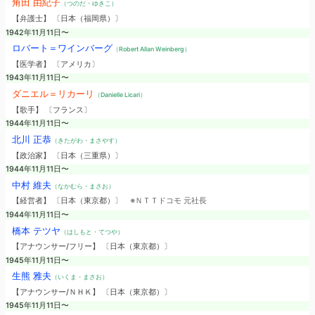
角田 由紀子
（つのだ・ゆきこ）
【弁護士】 〔日本（福岡県）〕
1942年11月11日〜
ロバート＝ワインバーグ
（Robert Allan Weinberg）
【医学者】 〔アメリカ〕
1943年11月11日〜
ダニエル＝リカーリ
（Danielle Licari）
【歌手】 〔フランス〕
1944年11月11日〜
北川 正恭
（きたがわ・まさやす）
【政治家】 〔日本（三重県）〕
1944年11月11日〜
中村 維夫
（なかむら・まさお）
【経営者】 〔日本（東京都）〕
※ＮＴＴドコモ 元社長
1944年11月11日〜
橋本 テツヤ
（はしもと・てつや）
【アナウンサー/フリー】 〔日本（東京都）〕
1945年11月11日〜
生熊 雅夫
（いくま・まさお）
【アナウンサー/ＮＨＫ】 〔日本（東京都）〕
1945年11月11日〜