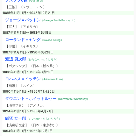
グスタフ6世
（Gustaf VI）
【王族】 〔スウェーデン〕
1885年11月11日〜1945年12月21日
ジョージ＝パットン
（George Smith Patton, Jr.）
【軍人】 〔アメリカ〕
1887年11月11日〜1953年6月5日
ローランド＝ヤング
（Roland Young）
【俳優】 〔イギリス〕
1887年11月11日〜1956年6月28日
渡辺 勇次郎
（わたなべ・ゆうじろう）
【ボクシング】 〔日本（栃木県）〕
1888年11月11日〜1967年3月25日
ヨハネス＝イッテン
（Johannes Itten）
【画家】 〔スイス〕
1890年11月11日〜1956年11月25日
ダウエント＝ホイットルセー
（Derwent S. Whittlesey）
【地理学者】 〔アメリカ〕
1894年11月11日〜1983年4月21日
飯塚 友一郎
（いいづか・ともいちろう）
【演劇研究家】 〔日本（東京都）〕
1894年11月11日〜1966年12月1日