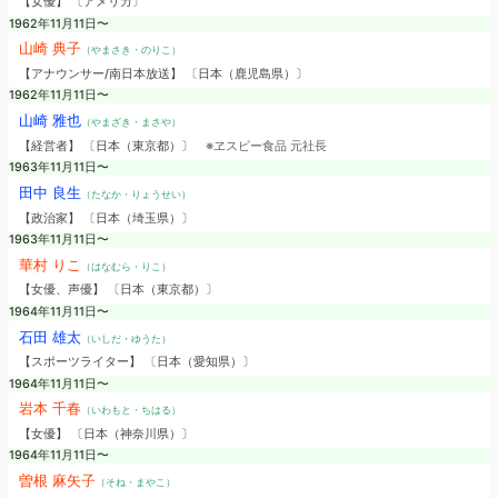
【女優】 〔アメリカ〕
1962年11月11日〜
山崎 典子
（やまさき・のりこ）
【アナウンサー/南日本放送】 〔日本（鹿児島県）〕
1962年11月11日〜
山崎 雅也
（やまざき・まさや）
【経営者】 〔日本（東京都）〕
※ヱスビー食品 元社長
1963年11月11日〜
田中 良生
（たなか・りょうせい）
【政治家】 〔日本（埼玉県）〕
1963年11月11日〜
華村 りこ
（はなむら・りこ）
【女優、声優】 〔日本（東京都）〕
1964年11月11日〜
石田 雄太
（いしだ・ゆうた）
【スポーツライター】 〔日本（愛知県）〕
1964年11月11日〜
岩本 千春
（いわもと・ちはる）
【女優】 〔日本（神奈川県）〕
1964年11月11日〜
曽根 麻矢子
（そね・まやこ）