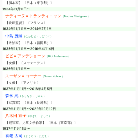
【脚本家】 〔日本（東京都）〕
1934年11月11日〜
ナディーヌ＝トランティニャン
（Nadine Trintignant）
【映画監督】 〔フランス〕
1934年11月11日〜2014年7月1日
中島 茂嗣
（なかじま・しげつぐ）
【政治家】 〔日本（福岡県）〕
1935年11月11日〜2019年4月14日
ビビ＝アンデショーン
（Bibi Andersson）
【女優】 〔スウェーデン〕
1936年11月11日〜
スーザン＝コーナー
（Susan Kohner）
【女優】 〔アメリカ〕
1937年11月11日〜2018年4月5日
森永 純
（もりなが・じゅん）
【写真家】 〔日本（長崎県）〕
1937年11月11日〜2022年12月12日
八木田 宜子
（やぎた・よしこ）
【翻訳家、児童文学作家】 〔日本（東京都）〕
1937年11月11日〜
養老 孟司
（ようろう・たけし）