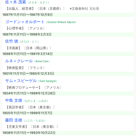
佐々木 茂索
（ささき・もさく）
【出版人、経営者】 〔日本（京都府）〕
※文藝春秋社 元社長
1897年11月11日〜1967年10月9日
ゴードン＝オルポート
（Gordon Willard Allport）
【心理学者】 〔アメリカ〕
1897年11月11日〜1998年2月3日
佐竹 徳
（さたけ・とく）
【洋画家】 〔日本（岡山県）〕
1898年11月11日〜1981年3月14日
ルネ＝クレール
（René Clair）
【映画監督】 〔フランス〕
1901年11月11日〜1985年12月31日
サム＝スピーゲル
（Sam Spiegel）
【映画プロデューサー】 〔アメリカ〕
1904年11月11日〜1999年12月28日
中島 文雄
（なかじま・ふみお）
【英語学者】 〔日本（東京都）〕
1905年11月11日〜1999年11月7日
藤田 圭雄
（ふじた・たまお）
【児童文学者】 〔日本（東京都）〕
1908年11月11日〜1993年10月22日