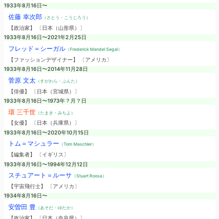
1933年8月16日〜
佐藤 幸次郎
（さとう・こうじろう）
【政治家】 〔日本（山形県）〕
1933年8月16日〜2021年2月25日
フレッド＝シーガル
（Frederick Mandel Segal）
【ファッションデザイナー】 〔アメリカ〕
1933年8月16日〜2014年11月28日
菅原 文太
（すがわら・ぶんた）
【俳優】 〔日本（宮城県）〕
1933年8月16日〜1973年？月？日
環 三千世
（たまき・みちよ）
【女優】 〔日本（兵庫県）〕
1933年8月16日〜2020年10月15日
トム＝マシュラー
（Tom Maschler）
【編集者】 〔イギリス〕
1933年8月16日〜1994年12月12日
スチュアート＝ルーサ
（Stuart Roosa）
【宇宙飛行士】 〔アメリカ〕
1934年8月16日〜
安曽田 豊
（あそだ・ゆたか）
【政治家】 〔日本（奈良県）〕