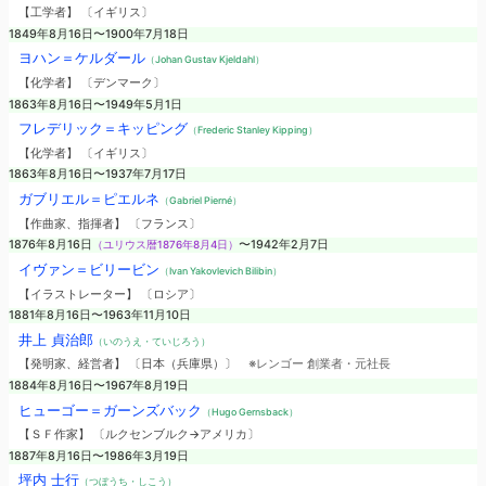
【工学者】 〔イギリス〕
1849年8月16日〜1900年7月18日
ヨハン＝ケルダール
（Johan Gustav Kjeldahl）
【化学者】 〔デンマーク〕
1863年8月16日〜1949年5月1日
フレデリック＝キッピング
（Frederic Stanley Kipping）
【化学者】 〔イギリス〕
1863年8月16日〜1937年7月17日
ガブリエル＝ピエルネ
（Gabriel Pierné）
【作曲家、指揮者】 〔フランス〕
1876年8月16日
（ユリウス暦1876年8月4日）
〜1942年2月7日
イヴァン＝ビリービン
（Ivan Yakovlevich Bilibin）
【イラストレーター】 〔ロシア〕
1881年8月16日〜1963年11月10日
井上 貞治郎
（いのうえ・ていじろう）
【発明家、経営者】 〔日本（兵庫県）〕
※レンゴー 創業者・元社長
1884年8月16日〜1967年8月19日
ヒューゴー＝ガーンズバック
（Hugo Gernsback）
【ＳＦ作家】 〔ルクセンブルク→アメリカ〕
1887年8月16日〜1986年3月19日
坪内 士行
（つぼうち・しこう）