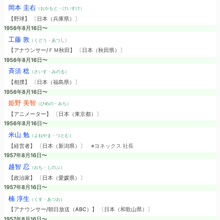
岡本 圭右
（おかもと・けいすけ）
【野球】 〔日本（兵庫県）〕
1956年8月16日〜
工藤 敦
（くどう・あつし）
【アナウンサー/ＦＭ秋田】 〔日本（秋田県）〕
1956年8月16日〜
斉須 稔
（さいす・みのる）
【相撲】 〔日本（福島県）〕
1956年8月16日〜
姫野 美智
（ひめの・みち）
【アニメーター】 〔日本（東京都）〕
1956年8月16日〜
米山 勉
（よねやま・つとむ）
【経営者】 〔日本（新潟県）〕
※ヨネックス 社長
1957年8月16日〜
越智 忍
（おち・しのぶ）
【政治家】 〔日本（愛媛県）〕
1957年8月16日〜
楠 淳生
（くす・あつお）
【アナウンサー/朝日放送（ABC）】 〔日本（和歌山県）〕
1957年8月16日〜