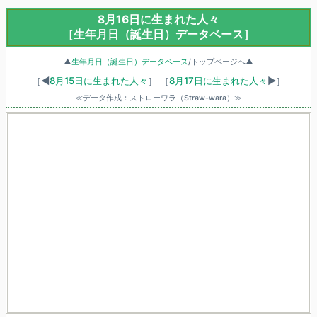
8月16日に生まれた人々
［生年月日（誕生日）データベース］
▲
生年月日（誕生日）データベース
/トップページへ▲
［◀
8月15日に生まれた人々
］
［
8月17日に生まれた人々
▶］
≪データ作成：ストローワラ（Straw-wara）≫