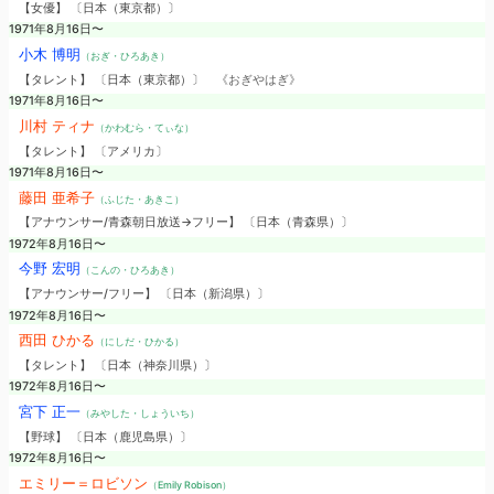
【女優】 〔日本（東京都）〕
1971年8月16日〜
小木 博明
（おぎ・ひろあき）
【タレント】 〔日本（東京都）〕
《おぎやはぎ》
1971年8月16日〜
川村 ティナ
（かわむら・てぃな）
【タレント】 〔アメリカ〕
1971年8月16日〜
藤田 亜希子
（ふじた・あきこ）
【アナウンサー/青森朝日放送→フリー】 〔日本（青森県）〕
1972年8月16日〜
今野 宏明
（こんの・ひろあき）
【アナウンサー/フリー】 〔日本（新潟県）〕
1972年8月16日〜
西田 ひかる
（にしだ・ひかる）
【タレント】 〔日本（神奈川県）〕
1972年8月16日〜
宮下 正一
（みやした・しょういち）
【野球】 〔日本（鹿児島県）〕
1972年8月16日〜
エミリー＝ロビソン
（Emily Robison）