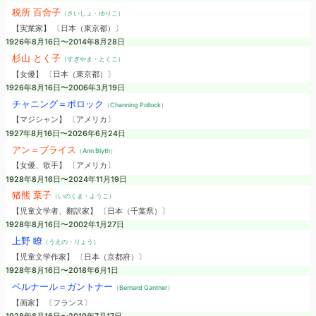
税所 百合子
（さいしょ・ゆりこ）
【実業家】 〔日本（東京都）〕
1926年8月16日〜2014年8月28日
杉山 とく子
（すぎやま・とくこ）
【女優】 〔日本（東京都）〕
1926年8月16日〜2006年3月19日
チャニング＝ポロック
（Channing Pollock）
【マジシャン】 〔アメリカ〕
1927年8月16日〜2026年6月24日
アン＝ブライス
（Ann Blyth）
【女優、歌手】 〔アメリカ〕
1928年8月16日〜2024年11月19日
猪熊 葉子
（いのくま・ようこ）
【児童文学者、翻訳家】 〔日本（千葉県）〕
1928年8月16日〜2002年1月27日
上野 瞭
（うえの・りょう）
【児童文学作家】 〔日本（京都府）〕
1928年8月16日〜2018年6月1日
ベルナール＝ガントナー
（Bernard Gantner）
【画家】 〔フランス〕