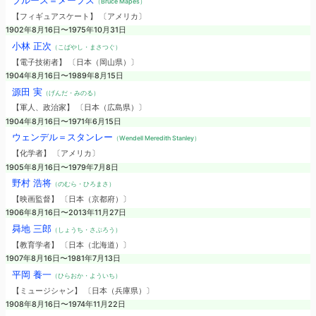
ブルース＝メープス
（Bruce Mapes）
【フィギュアスケート】 〔アメリカ〕
1902年8月16日〜1975年10月31日
小林 正次
（こばやし・まさつぐ）
【電子技術者】 〔日本（岡山県）〕
1904年8月16日〜1989年8月15日
源田 実
（げんだ・みのる）
【軍人、政治家】 〔日本（広島県）〕
1904年8月16日〜1971年6月15日
ウェンデル＝スタンレー
（Wendell Meredith Stanley）
【化学者】 〔アメリカ〕
1905年8月16日〜1979年7月8日
野村 浩将
（のむら・ひろまさ）
【映画監督】 〔日本（京都府）〕
1906年8月16日〜2013年11月27日
曻地 三郎
（しょうち・さぶろう）
【教育学者】 〔日本（北海道）〕
1907年8月16日〜1981年7月13日
平岡 養一
（ひらおか・よういち）
【ミュージシャン】 〔日本（兵庫県）〕
1908年8月16日〜1974年11月22日