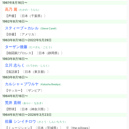
1961年8月16日〜
高乃 麗
（たかの・うらら）
【声優】 〔日本（千葉県）〕
1962年8月16日〜
スティーブ＝カレル
（Steve Carell）
【俳優】 〔アメリカ〕
1963年8月16日〜2022年5月29日
ターザン後藤
（たーざん・ごとう）
【格闘家/プロレス】 〔日本（静岡県）〕
1963年8月16日〜
立川 志らく
（たてかわ・しらく）
【落語家】 〔日本（東京都）〕
1963年8月16日〜
カルシャ＝ブワルヤ
（Kalusha Bwalya）
【サッカー】 〔ザンビア〕
1964年8月16日〜
荒井 直樹
（あらい・なおき）
【野球】 〔日本（神奈川県）〕
1964年8月16日〜2026年3月23日
佐藤 シンイチロウ
（さとう・しんいちろう）
【ミュージシャン】 〔日本（茨城県）〕
元《the pillows》