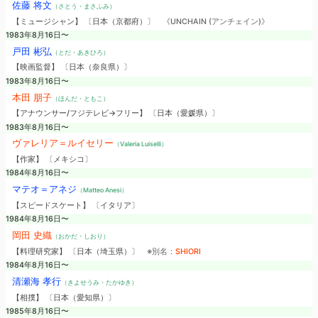
佐藤 将文
（さとう・まさふみ）
【ミュージシャン】 〔日本（京都府）〕
《UNCHAIN (アンチェイン)》
1983年8月16日〜
戸田 彬弘
（とだ・あきひろ）
【映画監督】 〔日本（奈良県）〕
1983年8月16日〜
本田 朋子
（ほんだ・ともこ）
【アナウンサー/フジテレビ→フリー】 〔日本（愛媛県）〕
1983年8月16日〜
ヴァレリア＝ルイセリー
（Valeria Luiselli）
【作家】 〔メキシコ〕
1984年8月16日〜
マテオ＝アネジ
（Matteo Anesi）
【スピードスケート】 〔イタリア〕
1984年8月16日〜
岡田 史織
（おかだ・しおり）
【料理研究家】 〔日本（埼玉県）〕
※別名：
SHIORI
1984年8月16日〜
清瀬海 孝行
（きよせうみ・たかゆき）
【相撲】 〔日本（愛知県）〕
1985年8月16日〜