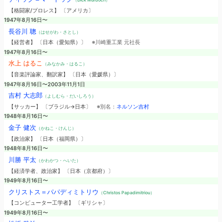
【格闘家/プロレス】 〔アメリカ〕
1947年8月16日〜
長谷川 聰
（はせがわ・さとし）
【経営者】 〔日本（愛知県）〕
※川崎重工業 元社長
1947年8月16日〜
水上 はるこ
（みなかみ・はるこ）
【音楽評論家、翻訳家】 〔日本（愛媛県）〕
1947年8月16日〜2003年11月1日
吉村 大志郎
（よしむら・だいしろう）
【サッカー】 〔ブラジル→日本〕
※別名：
ネルソン吉村
1948年8月16日〜
金子 健次
（かねこ・けんじ）
【政治家】 〔日本（福岡県）〕
1948年8月16日〜
川勝 平太
（かわかつ・へいた）
【経済学者、政治家】 〔日本（京都府）〕
1949年8月16日〜
クリストス＝パパディミトリウ
（Christos Papadimitriou）
【コンピューター工学者】 〔ギリシャ〕
1949年8月16日〜