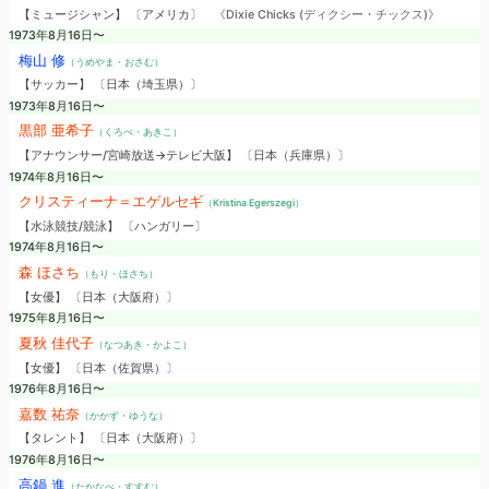
【ミュージシャン】 〔アメリカ〕
《Dixie Chicks (ディクシー・チックス)》
1973年8月16日〜
梅山 修
（うめやま・おさむ）
【サッカー】 〔日本（埼玉県）〕
1973年8月16日〜
黒部 亜希子
（くろべ・あきこ）
【アナウンサー/宮崎放送→テレビ大阪】 〔日本（兵庫県）〕
1974年8月16日〜
クリスティーナ＝エゲルセギ
（Kristina Egerszegi）
【水泳競技/競泳】 〔ハンガリー〕
1974年8月16日〜
森 ほさち
（もり・ほさち）
【女優】 〔日本（大阪府）〕
1975年8月16日〜
夏秋 佳代子
（なつあき・かよこ）
【女優】 〔日本（佐賀県）〕
1976年8月16日〜
嘉数 祐奈
（かかず・ゆうな）
【タレント】 〔日本（大阪府）〕
1976年8月16日〜
高鍋 進
（たかなべ・すすむ）