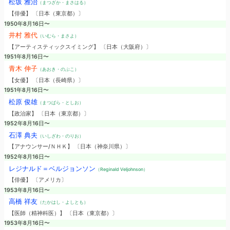
松坂 雅治
（まつざか・まさはる）
【俳優】 〔日本（東京都）〕
1950年8月16日〜
井村 雅代
（いむら・まさよ）
【アーティスティックスイミング】 〔日本（大阪府）〕
1951年8月16日〜
青木 伸子
（あおき・のぶこ）
【女優】 〔日本（長崎県）〕
1951年8月16日〜
松原 俊雄
（まつばら・としお）
【政治家】 〔日本（東京都）〕
1952年8月16日〜
石澤 典夫
（いしざわ・のりお）
【アナウンサー/ＮＨＫ】 〔日本（神奈川県）〕
1952年8月16日〜
レジナルド＝ベルジョンソン
（Reginald Veljohnson）
【俳優】 〔アメリカ〕
1953年8月16日〜
高橋 祥友
（たかはし・よしとも）
【医師（精神科医）】 〔日本（東京都）〕
1953年8月16日〜