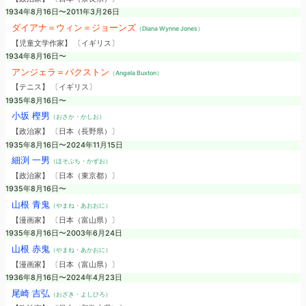
1934年8月16日〜2011年3月26日
ダイアナ＝ウィン＝ジョーンズ
（Diana Wynne Jones）
【児童文学作家】 〔イギリス〕
1934年8月16日〜
アンジェラ＝バクストン
（Angela Buxton）
【テニス】 〔イギリス〕
1935年8月16日〜
小坂 樫男
（おさか・かしお）
【政治家】 〔日本（長野県）〕
1935年8月16日〜2024年11月15日
細渕 一男
（ほそぶち・かずお）
【政治家】 〔日本（東京都）〕
1935年8月16日〜
山根 青鬼
（やまね・あおおに）
【漫画家】 〔日本（富山県）〕
1935年8月16日〜2003年6月24日
山根 赤鬼
（やまね・あかおに）
【漫画家】 〔日本（富山県）〕
1936年8月16日〜2024年4月23日
尾崎 吉弘
（おざき・よしひろ）