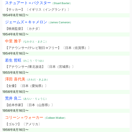
スチュアート＝バクスター
（Stuart Baxter）
【サッカー】 〔イギリス（イングランド）〕
1954年8月16日〜
ジェームズ＝キャメロン
（James Cameron）
【映画監督】 〔カナダ〕
1954年8月16日〜
中里 雅子
（なかさと・まさこ）
【アナウンサー/テレビ朝日→フリー】 〔日本（佐賀県）〕
1954年8月16日〜
若生 哲旺
（わこう・てつお）
【アナウンサー/東北放送】 〔日本（宮城県）〕
1955年8月16日〜
澤田 喜代美
（さわだ・きよみ）
【女優】 〔日本（愛知県）〕
1956年8月16日〜
荒井 良二
（あらい・りょうじ）
【絵本作家】 〔日本（山形県）〕
1956年8月16日〜
コリーン＝ウォーカー
（Colleen Walker）
【ゴルフ】 〔アメリカ〕
1956年8月16日〜