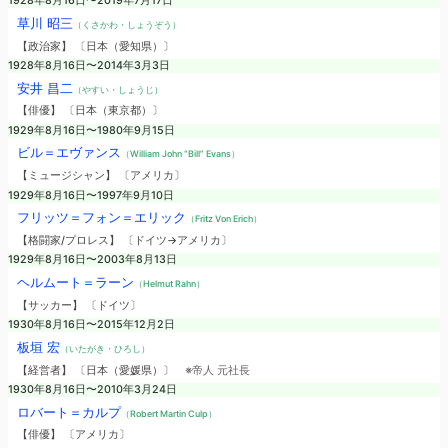
1928年8月16日〜2019年7月17日
草川 昭三
（くさかわ・しょうぞう）
【政治家】 〔日本（愛知県）〕
1928年8月16日〜2014年3月3日
安井 昌二
（やすい・しょうじ）
【俳優】 〔日本（東京都）〕
1929年8月16日〜1980年9月15日
ビル＝エヴァンス
（William John “Bill” Evans）
【ミュージシャン】 〔アメリカ〕
1929年8月16日〜1997年9月10日
フリッツ＝フォン＝エリック
（Fritz Von Erich）
【格闘家/プロレス】 〔ドイツ→アメリカ〕
1929年8月16日〜2003年8月13日
ヘルムート＝ラーン
（Helmut Rahn）
【サッカー】 〔ドイツ〕
1930年8月16日〜2015年12月2日
板垣 宏
（いたがき・ひろし）
【経営者】 〔日本（愛媛県）〕
※帝人 元社長
1930年8月16日〜2010年3月24日
ロバート＝カルプ
（Robert Martin Culp）
【俳優】 〔アメリカ〕