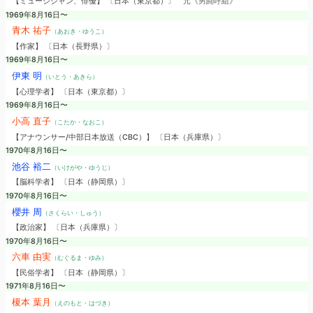
【ミュージシャン、俳優】 〔日本（東京都）〕
元《男闘呼組》
1969年8月16日〜
青木 祐子
（あおき・ゆうこ）
【作家】 〔日本（長野県）〕
1969年8月16日〜
伊東 明
（いとう・あきら）
【心理学者】 〔日本（東京都）〕
1969年8月16日〜
小高 直子
（こたか・なおこ）
【アナウンサー/中部日本放送（CBC）】 〔日本（兵庫県）〕
1970年8月16日〜
池谷 裕二
（いけがや・ゆうじ）
【脳科学者】 〔日本（静岡県）〕
1970年8月16日〜
櫻井 周
（さくらい・しゅう）
【政治家】 〔日本（兵庫県）〕
1970年8月16日〜
六車 由実
（むぐるま・ゆみ）
【民俗学者】 〔日本（静岡県）〕
1971年8月16日〜
榎本 葉月
（えのもと・はづき）