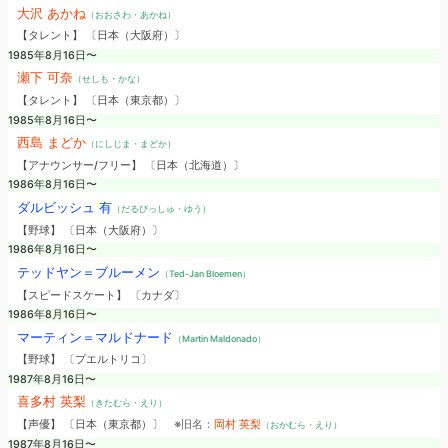
大沢 あかね
（おおさわ・あかね）
【タレント】 〔日本（大阪府）〕
1985年8月16日〜
瀬下 可奈
（せしも・かな）
【タレント】 〔日本（東京都）〕
1985年8月16日〜
西島 まどか
（にしじま・まどか）
【アナウンサー/フリー】 〔日本（北海道）〕
1986年8月16日〜
ダルビッシュ 有
（だるびっしゅ・ゆう）
【野球】 〔日本（大阪府）〕
1986年8月16日〜
テッドヤン＝ブルーメン
（Ted-Jan Bloemen）
【スピードスケート】 〔カナダ〕
1986年8月16日〜
マーティン＝マルドナード
（Martin Maldonado）
【野球】 〔プエルトリコ〕
1987年8月16日〜
喜多村 英梨
（きたむら・えり）
【声優】 〔日本（東京都）〕
※旧名：
岡村 英梨
（おかむら・えり）
1987年8月16日〜