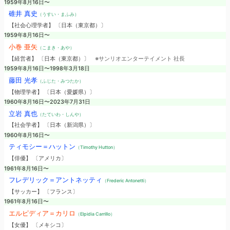
1959年8月16日〜
碓井 真史
（うすい・まふみ）
【社会心理学者】 〔日本（東京都）〕
1959年8月16日〜
小巻 亜矢
（こまき・あや）
【経営者】 〔日本（東京都）〕
※サンリオエンターテイメント 社長
1959年8月16日〜1998年3月18日
藤田 光孝
（ふじた・みつたか）
【物理学者】 〔日本（愛媛県）〕
1960年8月16日〜2023年7月31日
立岩 真也
（たていわ・しんや）
【社会学者】 〔日本（新潟県）〕
1960年8月16日〜
ティモシー＝ハットン
（Timothy Hutton）
【俳優】 〔アメリカ〕
1961年8月16日〜
フレデリック＝アントネッティ
（Frederic Antonetti）
【サッカー】 〔フランス〕
1961年8月16日〜
エルピディア＝カリロ
（Elpidia Carrillo）
【女優】 〔メキシコ〕