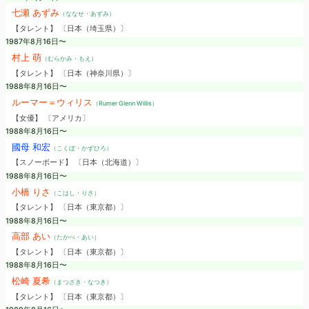
七瀬 あずみ
（ななせ・あずみ）
【タレント】 〔日本（埼玉県）〕
1987年8月16日〜
村上 萌
（むらかみ・もえ）
【タレント】 〔日本（神奈川県）〕
1988年8月16日〜
ルーマー＝ウィリス
（Rumer Glenn Willis）
【女優】 〔アメリカ〕
1988年8月16日〜
國母 和宏
（こくぼ・かずひろ）
【スノーボード】 〔日本（北海道）〕
1988年8月16日〜
小橋 りさ
（こはし・りさ）
【タレント】 〔日本（東京都）〕
1988年8月16日〜
高部 あい
（たかべ・あい）
【タレント】 〔日本（東京都）〕
1988年8月16日〜
松崎 夏希
（まつざき・なつき）
【タレント】 〔日本（東京都）〕