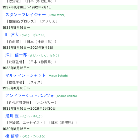
【政治家】 〔日本（和歌山県）〕
1937年8月16日〜1992年7月1日
スタン＝フレイジャー
（Stan Frazier）
【格闘家/プロレス】 〔アメリカ〕
1938年8月16日〜
叶 弦大
（かのう・げんだい）
【作曲家】 〔日本（神奈川県）〕
1938年8月16日〜2021年9月3日
澤井 信一郎
（さわい・しんいちろう）
【映画監督】 〔日本（静岡県）〕
1938年8月16日〜
マルティン＝シャット
（Martin Schadt）
【物理学者】 〔スイス〕
1938年8月16日〜
アンドラーシュ＝バルツォ
（András Balczó）
【近代五種競技】 〔ハンガリー〕
1938年8月16日〜2026年5月30日
湯川 豊
（ゆかわ・ゆたか）
【評論家、エッセイスト】 〔日本（新潟県）〕
1939年8月16日〜
榎 信晴
（えのき・のぶはる）