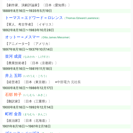
【劇作家、演劇評論家】 〔日本（愛知県）〕
1888年8月16日〜1935年5月19日
トーマス＝エドワード＝ロレンス
（Thomas Edward Lawrence）
【軍人、考古学者】 〔イギリス〕
1892年8月16日〜1983年10月28日
オットー＝メスマー
（Otto James Messmer）
【アニメーター】 〔アメリカ〕
1897年8月16日〜1937年10月14日
並河 成資
（なみかわ・しげすけ）
【農業技術者】 〔日本（京都府）〕
1899年8月16日〜1981年11月18日
井上 五郎
（いのうえ・ごろう）
【経営者】 〔日本（東京都）〕
※中部電力 元社長
1900年8月16日〜1986年12月17日
石邨 幹子
（いしむら・みきこ）
【翻訳家】 〔日本（三重県）〕
1900年8月16日〜1992年12月14日
町村 金吾
（まちむら・きんご）
【政治家】 〔日本（北海道）〕
1901年8月16日〜1961年2月18日