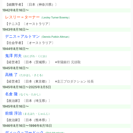
【細菌学者】 〔日本（神奈川県）〕
1942年8月16日〜
レスリー＝ターナー
（Lesley Turner Bowrey）
【テニス】 〔オーストラリア〕
1943年8月16日〜
デニス＝アルトマン
（Dennis Patkin Altman）
【社会学者】 〔オーストラリア〕
1944年8月16日〜
鬼澤 邦夫
（おにざわ・くにお）
【経営者】 〔日本（茨城県）〕
※常陽銀行 元頭取
1945年8月16日〜
高橋 了
（たかはし・さとる）
【経営者】 〔日本（東京都）〕
※圭三プロダクション 社長
1945年8月16日〜2025年3月5日
名倉 隆
（なぐら・たかし）
【政治家】 〔日本（埼玉県）〕
1945年8月16日〜
前畑 淳治
（まえはた・じゅんじ）
【政治家】 〔日本（熊本県）〕
1946年8月16日〜1996年6月15日
ディック＝マードック
（Dick Murdoch）