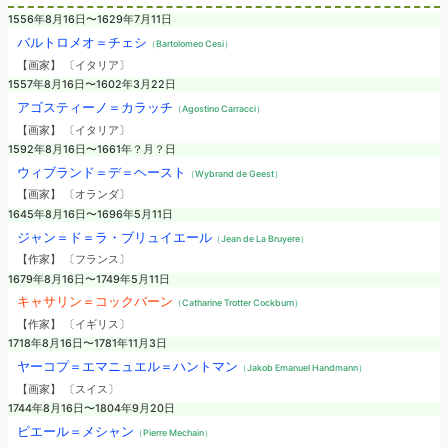
1556年8月16日〜1629年7月11日
バルトロメオ＝チェシ
（Bartolomeo Cesi）
【画家】 〔イタリア〕
1557年8月16日〜1602年3月22日
アゴスティーノ＝カラッチ
（Agostino Carracci）
【画家】 〔イタリア〕
1592年8月16日〜1661年？月？日
ウィブランド＝デ＝ヘースト
（Wybrand de Geest）
【画家】 〔オランダ〕
1645年8月16日〜1696年5月11日
ジャン＝ド＝ラ・ブリュイエール
（Jean de La Bruyere）
【作家】 〔フランス〕
1679年8月16日〜1749年5月11日
キャサリン＝コックバーン
（Catharine Trotter Cockburn）
【作家】 〔イギリス〕
1718年8月16日〜1781年11月3日
ヤーコプ＝エマニュエル＝ハントマン
（Jakob Emanuel Handmann）
【画家】 〔スイス〕
1744年8月16日〜1804年9月20日
ピエール＝メシャン
（Pierre Mechain）