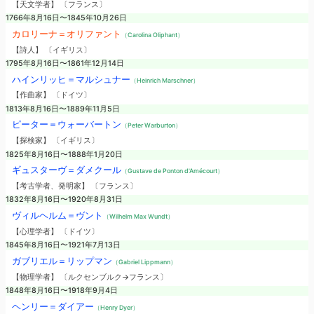
【天文学者】 〔フランス〕
1766年8月16日〜1845年10月26日
カロリーナ＝オリファント
（Carolina Oliphant）
【詩人】 〔イギリス〕
1795年8月16日〜1861年12月14日
ハインリッヒ＝マルシュナー
（Heinrich Marschner）
【作曲家】 〔ドイツ〕
1813年8月16日〜1889年11月5日
ピーター＝ウォーバートン
（Peter Warburton）
【探検家】 〔イギリス〕
1825年8月16日〜1888年1月20日
ギュスターヴ＝ダメクール
（Gustave de Ponton d'Amécourt）
【考古学者、発明家】 〔フランス〕
1832年8月16日〜1920年8月31日
ヴィルヘルム＝ヴント
（Wilhelm Max Wundt）
【心理学者】 〔ドイツ〕
1845年8月16日〜1921年7月13日
ガブリエル＝リップマン
（Gabriel Lippmann）
【物理学者】 〔ルクセンブルク→フランス〕
1848年8月16日〜1918年9月4日
ヘンリー＝ダイアー
（Henry Dyer）