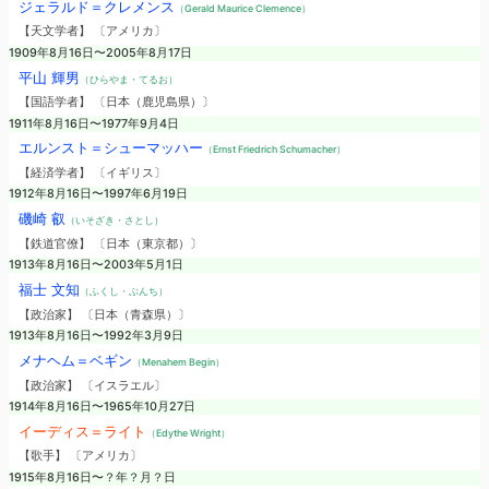
ジェラルド＝クレメンス
（Gerald Maurice Clemence）
【天文学者】 〔アメリカ〕
1909年8月16日〜2005年8月17日
平山 輝男
（ひらやま・てるお）
【国語学者】 〔日本（鹿児島県）〕
1911年8月16日〜1977年9月4日
エルンスト＝シューマッハー
（Ernst Friedrich Schumacher）
【経済学者】 〔イギリス〕
1912年8月16日〜1997年6月19日
磯崎 叡
（いそざき・さとし）
【鉄道官僚】 〔日本（東京都）〕
1913年8月16日〜2003年5月1日
福士 文知
（ふくし・ぶんち）
【政治家】 〔日本（青森県）〕
1913年8月16日〜1992年3月9日
メナヘム＝ベギン
（Menahem Begin）
【政治家】 〔イスラエル〕
1914年8月16日〜1965年10月27日
イーディス＝ライト
（Edythe Wright）
【歌手】 〔アメリカ〕
1915年8月16日〜？年？月？日