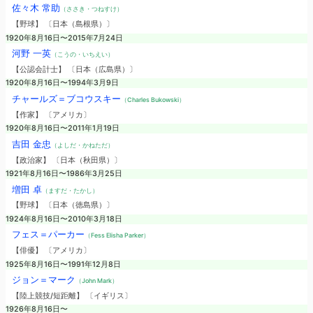
佐々木 常助
（ささき・つねすけ）
【野球】 〔日本（島根県）〕
1920年8月16日〜2015年7月24日
河野 一英
（こうの・いちえい）
【公認会計士】 〔日本（広島県）〕
1920年8月16日〜1994年3月9日
チャールズ＝ブコウスキー
（Charles Bukowski）
【作家】 〔アメリカ〕
1920年8月16日〜2011年1月19日
吉田 金忠
（よしだ・かねただ）
【政治家】 〔日本（秋田県）〕
1921年8月16日〜1986年3月25日
増田 卓
（ますだ・たかし）
【野球】 〔日本（徳島県）〕
1924年8月16日〜2010年3月18日
フェス＝パーカー
（Fess Elisha Parker）
【俳優】 〔アメリカ〕
1925年8月16日〜1991年12月8日
ジョン＝マーク
（John Mark）
【陸上競技/短距離】 〔イギリス〕
1926年8月16日〜