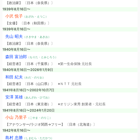
【政治家】 〔日本（奈良県）〕
1939年8月16日〜
小沢 悦子
（おざわ・えつこ）
【女優】 〔日本（秋田県）〕
1939年8月16日〜
先山 昭夫
（さきやま・あきお）
【政治家】 〔日本（奈良県）〕
1940年8月16日〜
森田 富治郎
（もりた・とみじろう）
【経営者】 〔日本（千葉県）〕
※第一生命保険 元社長
1940年8月16日〜2026年1月9日
和田 紀夫
（わだ・のりお）
【経営者】 〔日本（山口県）〕
※ＮＴＴ 元社長
1941年8月16日〜2002年10月7日
安澤 英雄
（あんざわ・ひでお）
【経営者】 〔日本（東京都）〕
※オリジン東秀 創業者・元社長
1941年8月16日〜2024年1月20日
小山 乃里子
（こやま・のりこ）
【アナウンサー/ラジオ関西→フリー】 〔日本（北海道）〕
1942年8月16日〜
島村 忠勝
（しまむら・ただかつ）