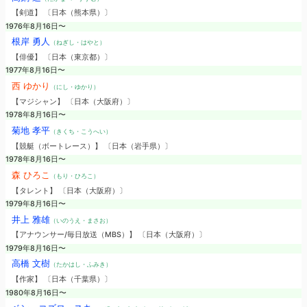
【剣道】 〔日本（熊本県）〕
1976年8月16日〜
根岸 勇人
（ねぎし・はやと）
【俳優】 〔日本（東京都）〕
1977年8月16日〜
西 ゆかり
（にし・ゆかり）
【マジシャン】 〔日本（大阪府）〕
1978年8月16日〜
菊地 孝平
（きくち・こうへい）
【競艇（ボートレース）】 〔日本（岩手県）〕
1978年8月16日〜
森 ひろこ
（もり・ひろこ）
【タレント】 〔日本（大阪府）〕
1979年8月16日〜
井上 雅雄
（いのうえ・まさお）
【アナウンサー/毎日放送（MBS）】 〔日本（大阪府）〕
1979年8月16日〜
高橋 文樹
（たかはし・ふみき）
【作家】 〔日本（千葉県）〕
1980年8月16日〜