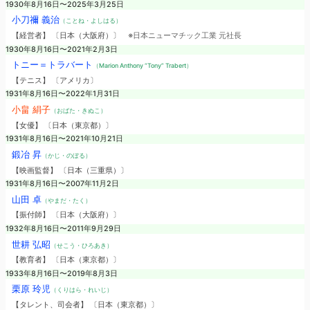
1930年8月16日〜2025年3月25日
小刀禰 義治
（ことね・よしはる）
【経営者】 〔日本（大阪府）〕
※日本ニューマチック工業 元社長
1930年8月16日〜2021年2月3日
トニー＝トラバート
（Marion Anthony “Tony” Trabert）
【テニス】 〔アメリカ〕
1931年8月16日〜2022年1月31日
小畠 絹子
（おばた・きぬこ）
【女優】 〔日本（東京都）〕
1931年8月16日〜2021年10月21日
鍛冶 昇
（かじ・のぼる）
【映画監督】 〔日本（三重県）〕
1931年8月16日〜2007年11月2日
山田 卓
（やまだ・たく）
【振付師】 〔日本（大阪府）〕
1932年8月16日〜2011年9月29日
世耕 弘昭
（せこう・ひろあき）
【教育者】 〔日本（東京都）〕
1933年8月16日〜2019年8月3日
栗原 玲児
（くりはら・れいじ）
【タレント、司会者】 〔日本（東京都）〕