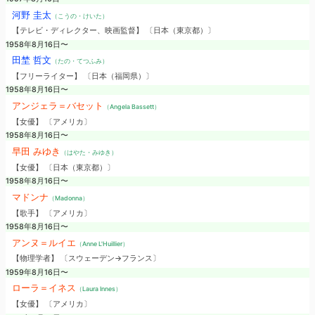
河野 圭太
（こうの・けいた）
【テレビ・ディレクター、映画監督】 〔日本（東京都）〕
1958年8月16日〜
田埜 哲文
（たの・てつふみ）
【フリーライター】 〔日本（福岡県）〕
1958年8月16日〜
アンジェラ＝バセット
（Angela Bassett）
【女優】 〔アメリカ〕
1958年8月16日〜
早田 みゆき
（はやた・みゆき）
【女優】 〔日本（東京都）〕
1958年8月16日〜
マドンナ
（Madonna）
【歌手】 〔アメリカ〕
1958年8月16日〜
アンヌ＝ルイエ
（Anne L'Huillier）
【物理学者】 〔スウェーデン→フランス〕
1959年8月16日〜
ローラ＝イネス
（Laura Innes）
【女優】 〔アメリカ〕