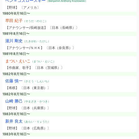
ベン＝コズロースキー
（Benjamin Anthony Kozlowski）
【野球】 〔アメリカ〕
1980年8月16日〜
早田 紀子
（そうだ・のりこ）
【アナウンサー/長崎放送】 〔日本（長崎県）〕
1981年8月16日〜
瀧川 剛史
（たきがわ・たけし）
【アナウンサー/ＮＨＫ】 〔日本（奈良県）〕
1981年8月16日〜
まつい えいこ
（まつい・えいこ）
【作曲家、歌手】 〔日本（茨城県）〕
1982年8月16日〜
佐藤 慎一
（さとう・しんいち）
【将棋】 〔日本（東京都）〕
1982年8月16日〜
山崎 勝己
（やまざき・かつき）
【野球】 〔日本（兵庫県）〕
1983年8月16日〜
新井 良太
（あらい・りょうた）
【野球】 〔日本（広島県）〕
1983年8月16日〜