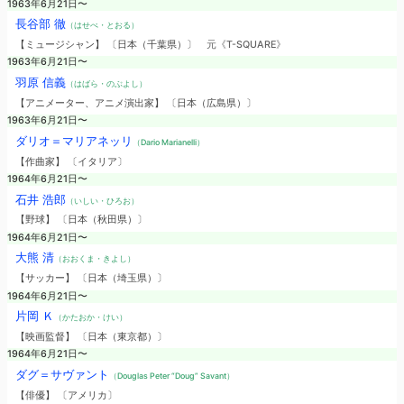
1963年6月21日〜
長谷部 徹
（はせべ・とおる）
【ミュージシャン】 〔日本（千葉県）〕
元《T-SQUARE》
1963年6月21日〜
羽原 信義
（はばら・のぶよし）
【アニメーター、アニメ演出家】 〔日本（広島県）〕
1963年6月21日〜
ダリオ＝マリアネッリ
（Dario Marianelli）
【作曲家】 〔イタリア〕
1964年6月21日〜
石井 浩郎
（いしい・ひろお）
【野球】 〔日本（秋田県）〕
1964年6月21日〜
大熊 清
（おおくま・きよし）
【サッカー】 〔日本（埼玉県）〕
1964年6月21日〜
片岡 Ｋ
（かたおか・けい）
【映画監督】 〔日本（東京都）〕
1964年6月21日〜
ダグ＝サヴァント
（Douglas Peter “Doug” Savant）
【俳優】 〔アメリカ〕