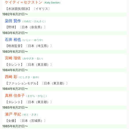
ケイティ＝セクストン
（Katy Sexton）
【水泳競技/競泳】 〔イギリス〕
1982年6月21日〜
染田 賢作
（そめだ・けんさく）
【野球】 〔日本（奈良県）〕
1983年6月21日〜
石井 裕也
（いしい・ゆうや）
【映画監督】 〔日本（埼玉県）〕
1983年6月21日〜
宮崎 瑠依
（みやざき・るい）
【タレント】 〔日本（東京都）〕
1984年6月21日〜
西崎 彩
（にしざき・あや）
【ファッションモデル】 〔日本（東京都）〕
1984年6月21日〜
真柄 佳奈子
（まがら・かなこ）
【タレント】 〔日本（東京都）〕
1985年6月21日〜
瀬戸 早妃
（せと・さき）
【女優】 〔日本（宮城県）〕
1985年6月21日〜