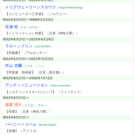
1930年6月21日〜2024年6月14日
トリグヴェ＝リーンスカウク
（Trygve Reenskaug）
【コンピューター工学者】 〔ノルウェー〕
1932年6月21日〜1998年5月23日
佐瀬 稔
（させ・みのる）
【ノンフィクション作家】 〔日本（神奈川県）〕
1932年6月21日〜2025年6月26日
ラロ＝シフリン
（Lalo Schifrin）
【作曲家】 〔アルゼンチン〕
1932年6月21日〜2022年12月3日
外山 浩爾
（とやま・こうじ）
【声楽家、指揮者】 〔日本（東京都）〕
1932年6月21日〜2000年1月13日
アンティ＝ヒュベリネン
（Antti Hyvarinen）
【ノルディックスキー/ジャンプ】 〔フィンランド〕
1932年6月21日〜
諸星 澄子
（もろほし・すみこ）
【作家】 〔日本（神奈川県）〕
1933年6月21日〜
バーニー＝コペル
（Bernie Kopell）
【俳優】 〔アメリカ〕