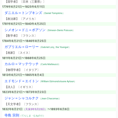
【国学者】 〔日本（三重県）〕
1774年6月21日〜1825年6月11日
ダニエル＝トンプキンズ
（Daniel Tompkins）
【政治家】 〔アメリカ〕
1781年6月21日〜1840年4月25日
シメオン＝ドニ＝ポアソン
（Simeon-Denis Poisson）
【数学者】 〔フランス〕
1784年6月21日〜1846年8月25日
ガブリエル＝ローリー
（Gabriel Lory, the Younger）
【画家】 〔スイス〕
1811年6月21日〜1868年6月25日
カルロ＝マッテウッチ
（Carlo Matteucci）
【物理学者】 〔イタリア〕
1813年6月21日〜1865年8月4日
エドモンド＝エイトン
（William Edmondstoune Aytoun）
【詩人】 〔イギリス〕
1823年6月21日〜1873年9月23日
ジャン＝シャコルナク
（Jean Chacornac）
【天文学者】 〔フランス〕
1832年6月21日
（天保3年5月23日）
〜1893年6月6日
寺島 宗則
（てらしま・むねのり）