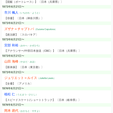
【競艇（ボートレース）】 〔日本（兵庫県）〕
1973年6月21日〜
市川 楓人
（いちかわ・ようと）
【俳優】 〔日本（神奈川県）〕
1973年6月21日〜
ズザナ＝チャプトバ
（Zuzana Caputova）
【政治家】 〔スロバキア〕
1973年6月21日〜
宮部 和裕
（みやべ・かずひろ）
【アナウンサー/中部日本放送（CBC）】 〔日本（兵庫県）〕
1973年6月21日〜
山田 海峰
（やまだ・みほ）
【新体操】 〔日本（東京都）〕
1973年6月21日〜
ジュリエット＝ルイス
（Juliette Lewis）
【女優】 〔アメリカ〕
1974年6月21日〜
植松 仁
（うえまつ・ひとし）
【スピードスケート/ショートトラック】 〔日本（岐阜県）〕
1974年6月21日〜
岡本 易代
（おかもと・やすよ）