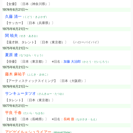
【女優】 〔日本（神奈川県）〕
1974年6月21日〜
久藤 清一
（くどう・きよかず）
【サッカー】 〔日本（兵庫県）〕
1975年6月21日〜
関 暁夫
（せき・あきお）
【漫才師、タレント】 〔日本（東京都）〕
《ハローバイバイ》
1975年6月21日〜
夏原 遼
（なつはら・りょう）
【俳優】 〔日本（東京都）〕
※旧名：
加藤 大治郎
（かとう・だいじろう）
1975年6月21日〜
藤木 麻祐子
（ふじき・まゆこ）
【アーティスティックスイミング】 〔日本（大阪府）〕
1976年6月21日〜
サンキュータツオ
（さんきゅー・たつお）
【タレント】 〔日本（東京都）〕
1977年6月21日〜
平良 千春
（たいら・ちはる）
【女優】 〔日本（長崎県）〕
※旧名：
長崎 萠
（ながさき・もえ）
1978年6月21日〜
アビゲイル＝シュライアー
（Abigail Shrier）