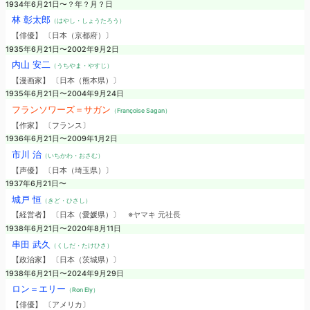
1934年6月21日〜？年？月？日
林 彰太郎
（はやし・しょうたろう）
【俳優】 〔日本（京都府）〕
1935年6月21日〜2002年9月2日
内山 安二
（うちやま・やすじ）
【漫画家】 〔日本（熊本県）〕
1935年6月21日〜2004年9月24日
フランソワーズ＝サガン
（Françoise Sagan）
【作家】 〔フランス〕
1936年6月21日〜2009年1月2日
市川 治
（いちかわ・おさむ）
【声優】 〔日本（埼玉県）〕
1937年6月21日〜
城戸 恒
（きど・ひさし）
【経営者】 〔日本（愛媛県）〕
※ヤマキ 元社長
1938年6月21日〜2020年8月11日
串田 武久
（くしだ・たけひさ）
【政治家】 〔日本（茨城県）〕
1938年6月21日〜2024年9月29日
ロン＝エリー
（Ron Ely）
【俳優】 〔アメリカ〕