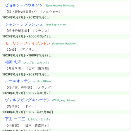
ビョルン＝パウルソン
（Bjørn Andreas Paulson）
【陸上競技/棒高跳び】 〔ノルウェー〕
1924年6月21日〜2012年5月6日
ジャン＝ラプランシュ
（Jean Laplanche）
【精神分析学者】 〔フランス〕
1925年6月21日〜2006年3月13日
モーリン＝ステイプルトン
（Maureen Stapleton）
【女優】 〔アメリカ〕
1926年6月21日〜1989年5月22日
相沢 忠洋
（あいざわ・ただひろ）
【考古学者】 〔日本（東京都）〕
1926年6月21日〜2021年3月6日
ルー＝オッテンス
（Lou Ottens）
【技術者、発明家】 〔オランダ〕
1928年6月21日〜2022年10月2日
ヴォルフガング＝ハーケン
（Wolfgang Haken）
【数学者】 〔ドイツ〕
1930年6月21日〜2023年12月16日
下山 一二三
（しもやま・ひふみ）
【作曲家】 〔日本（青森県）〕