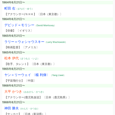
1964年6月21日〜
町田 右
（まちだ・ゆう）
【アナウンサー/ＮＨＫ】 〔日本（東京都）〕
1964年6月21日〜
デビッド＝モリシー
（David Morrissey）
【俳優】 〔イギリス〕
1965年6月21日〜
ラリー＝ウォシャウスキー
（Larry Wachowski）
【映画監督】 〔アメリカ〕
1965年6月21日〜
松本 伊代
（まつもと・いよ）
【歌手、タレント】 〔日本（東京都）〕
1965年6月21日〜
ヤン＝リーウェイ 〈楊 利偉〉
（Yang Liwei）
【宇宙飛行士】 〔中国〕
1966年6月21日〜
大平 かつき
（おおひら・かつき）
【アナウンサー/鹿児島放送】 〔日本（鹿児島県）〕
1966年6月21日〜
神田 勝夫
（かんだ・かつお）
【サッカー】 〔日本（新潟県）〕