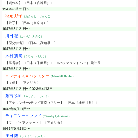
【劇作家】 〔日本（宮崎県）〕
1947年6月21日〜
秋元 順子
（あきもと・じゅんこ）
【歌手】 〔日本（東京都）〕
1947年6月21日〜
川田 稔
（かわだ・みのる）
【歴史学者】 〔日本（高知県）〕
1947年6月21日〜
木村 憲司
（きむら・けんじ）
【経営者】 〔日本（千葉県）〕
※パラマウントベッド 元社長
1947年6月21日〜
メレディス＝バクスター
（Meredith Baxter）
【女優】 〔アメリカ〕
1947年6月21日〜2023年4月3日
藤吉 次郎
（ふじよし・じろう）
【アナウンサー/テレビ東京→フリー】 〔日本（神奈川県）〕
1948年6月21日〜
ティモシー＝ウッド
（Timothy Lyle Wood）
【フィギュアスケート】 〔アメリカ〕
1948年6月21日〜
庄田 隆
（しょうだ・たかし）