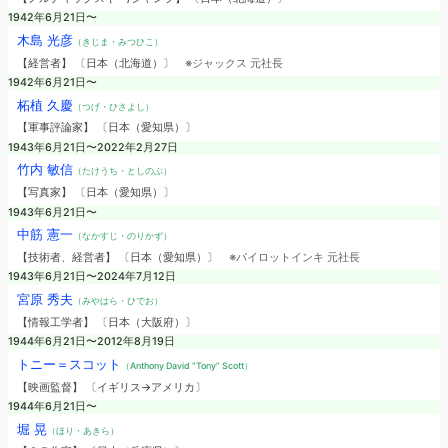
1942年6月21日〜
木島 光彦
（きじま・みつひこ）
【経営者】 〔日本（北海道）〕
※ジャックス 元社長
1942年6月21日〜
柘植 久慶
（つげ・ひさよし）
【軍事評論家】 〔日本（愛知県）〕
1943年6月21日〜2022年2月27日
竹内 敏信
（たけうち・としのぶ）
【写真家】 〔日本（愛知県）〕
1943年6月21日〜
中筋 憲一
（なかすじ・のりかず）
【技術者、経営者】 〔日本（愛知県）〕
※パイロットインキ 元社長
1943年6月21日〜2024年7月12日
宮原 秀夫
（みやはら・ひでお）
【情報工学者】 〔日本（大阪府）〕
1944年6月21日〜2012年8月19日
トニー＝スコット
（Anthony David “Tony” Scott）
【映画監督】 〔イギリス→アメリカ〕
1944年6月21日〜
堀 晃
（ほり・あきら）