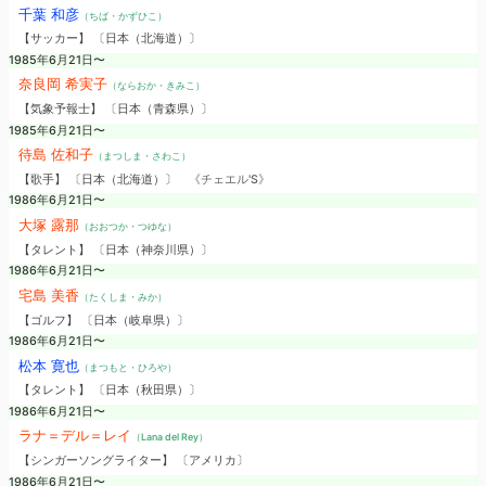
千葉 和彦
（ちば・かずひこ）
【サッカー】 〔日本（北海道）〕
1985年6月21日〜
奈良岡 希実子
（ならおか・きみこ）
【気象予報士】 〔日本（青森県）〕
1985年6月21日〜
待島 佐和子
（まつしま・さわこ）
【歌手】 〔日本（北海道）〕
《チェエル'S》
1986年6月21日〜
大塚 露那
（おおつか・つゆな）
【タレント】 〔日本（神奈川県）〕
1986年6月21日〜
宅島 美香
（たくしま・みか）
【ゴルフ】 〔日本（岐阜県）〕
1986年6月21日〜
松本 寛也
（まつもと・ひろや）
【タレント】 〔日本（秋田県）〕
1986年6月21日〜
ラナ＝デル＝レイ
（Lana del Rey）
【シンガーソングライター】 〔アメリカ〕
1986年6月21日〜