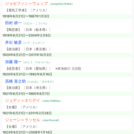
ジョセフィン＝ウェッブ
（Josephine Webb）
【電気工学者】 〔アメリカ〕
1918年6月21日〜1987年1月3日
田村 耕一
（たむら・こういち）
【陶芸家】 〔日本（栃木県）〕
1919年6月21日〜2004年2月8日
井出 敏彦
（いで・としひこ）
【政治家】 〔日本（東京都）〕
1920年6月21日〜2011年10月3日
加藤 隆一
（かとう・りゅういち）
【経営者】 〔日本（愛知県）〕
※東海銀行 元頭取
1920年6月21日〜1992年6月16日
高橋 喜之助
（たかはし・きのすけ）
【政治家】 〔日本（埼玉県）〕
1921年6月21日〜1965年6月7日
ジュディ＝ホリデイ
（Judy Holliday）
【女優】 〔アメリカ〕
1921年6月21日〜2011年2月28日
ジェーン＝ラッセル
（Jane Russell）
【女優】 〔アメリカ〕
1923年6月21日〜2008年1月14日