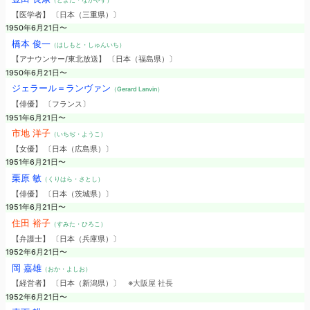
【医学者】 〔日本（三重県）〕
1950年6月21日〜
橋本 俊一
（はしもと・しゅんいち）
【アナウンサー/東北放送】 〔日本（福島県）〕
1950年6月21日〜
ジェラール＝ランヴァン
（Gerard Lanvin）
【俳優】 〔フランス〕
1951年6月21日〜
市地 洋子
（いちぢ・ようこ）
【女優】 〔日本（広島県）〕
1951年6月21日〜
栗原 敏
（くりはら・さとし）
【俳優】 〔日本（茨城県）〕
1951年6月21日〜
住田 裕子
（すみた・ひろこ）
【弁護士】 〔日本（兵庫県）〕
1952年6月21日〜
岡 嘉雄
（おか・よしお）
【経営者】 〔日本（新潟県）〕
※大阪屋 社長
1952年6月21日〜