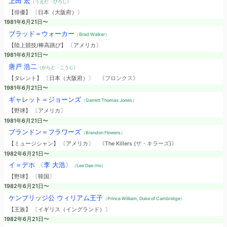
上田 宏
（うえだ・ひろし）
【俳優】 〔日本（大阪府）〕
1981年6月21日〜
ブラッド＝ウォーカー
（Brad Walker）
【陸上競技/棒高跳び】 〔アメリカ〕
1981年6月21日〜
唐戸 浩二
（からと・こうじ）
【タレント】 〔日本（大阪府）〕
《ブロンクス》
1981年6月21日〜
ギャレット＝ジョーンズ
（Garrett Thomas Jones）
【野球】 〔アメリカ〕
1981年6月21日〜
ブランドン＝フラワーズ
（Brandon Flowers）
【ミュージシャン】 〔アメリカ〕
《The Killers (ザ・キラーズ)》
1982年6月21日〜
イ＝デホ 〈李 大浩〉
（Lee Dae-Ho）
【野球】 〔韓国〕
1982年6月21日〜
ケンブリッジ公 ウィリアム王子
（Prince William, Duke of Cambridge）
【王族】 〔イギリス（イングランド）〕
1982年6月21日〜