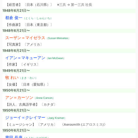
【経営者】 〔日本（石川県）〕
※三共 → 第一三共 社長
1948年6月21日〜
都倉 俊一
（とくら・しゅんいち）
【作曲家】 〔日本（東京都）〕
1948年6月21日〜
スーザン＝マイゼラス
（Susan Meiselas）
【写真家】 〔アメリカ〕
1948年6月21日〜
イアン＝マキューアン
（Ian McEwan）
【作家】 〔イギリス〕
1949年6月21日〜
牧 れい
（まき・れい）
【女優】 〔日本（愛知県）〕
1950年6月21日〜
アン＝カーソン
（Anne Carson）
【詩人、古典語学者】 〔カナダ〕
1950年6月21日〜
ジョーイ＝クレイマー
（Joey Kramer）
【ミュージシャン】 〔アメリカ〕
《Aerosmith (エアロスミス)》
1950年6月21日〜
豊田 長康
（とよだ・ながやす）