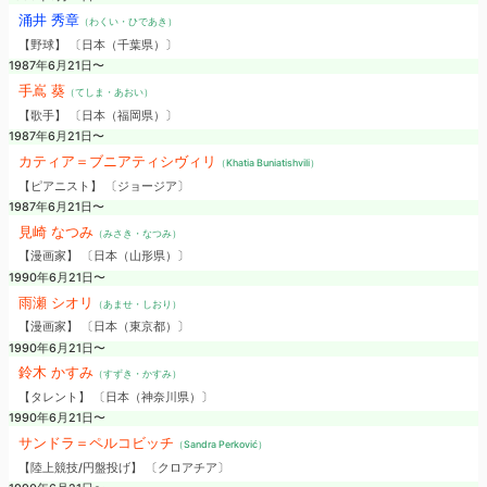
涌井 秀章
（わくい・ひであき）
【野球】 〔日本（千葉県）〕
1987年6月21日〜
手嶌 葵
（てしま・あおい）
【歌手】 〔日本（福岡県）〕
1987年6月21日〜
カティア＝ブニアティシヴィリ
（Khatia Buniatishvili）
【ピアニスト】 〔ジョージア〕
1987年6月21日〜
見崎 なつみ
（みさき・なつみ）
【漫画家】 〔日本（山形県）〕
1990年6月21日〜
雨瀬 シオリ
（あませ・しおり）
【漫画家】 〔日本（東京都）〕
1990年6月21日〜
鈴木 かすみ
（すずき・かすみ）
【タレント】 〔日本（神奈川県）〕
1990年6月21日〜
サンドラ＝ペルコビッチ
（Sandra Perković）
【陸上競技/円盤投げ】 〔クロアチア〕