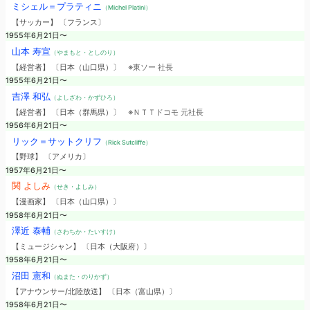
ミシェル＝プラティニ
（Michel Platini）
【サッカー】 〔フランス〕
1955年6月21日〜
山本 寿宣
（やまもと・としのり）
【経営者】 〔日本（山口県）〕
※東ソー 社長
1955年6月21日〜
吉澤 和弘
（よしざわ・かずひろ）
【経営者】 〔日本（群馬県）〕
※ＮＴＴドコモ 元社長
1956年6月21日〜
リック＝サットクリフ
（Rick Sutcliffe）
【野球】 〔アメリカ〕
1957年6月21日〜
関 よしみ
（せき・よしみ）
【漫画家】 〔日本（山口県）〕
1958年6月21日〜
澤近 泰輔
（さわちか・たいすけ）
【ミュージシャン】 〔日本（大阪府）〕
1958年6月21日〜
沼田 憲和
（ぬまた・のりかず）
【アナウンサー/北陸放送】 〔日本（富山県）〕
1958年6月21日〜