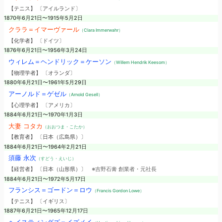
【テニス】 〔アイルランド〕
1870年6月21日〜1915年5月2日
クララ＝イマーヴァール
（Clara Immerwahr）
【化学者】 〔ドイツ〕
1876年6月21日〜1956年3月24日
ウィレム＝ヘンドリック＝ケーソン
（Willem Hendrik Keesom）
【物理学者】 〔オランダ〕
1880年6月21日〜1961年5月29日
アーノルド＝ゲゼル
（Arnold Gesell）
【心理学者】 〔アメリカ〕
1884年6月21日〜1970年1月3日
大妻 コタカ
（おおつま・こたか）
【教育者】 〔日本（広島県）〕
1884年6月21日〜1964年2月21日
須藤 永次
（すどう・えいじ）
【経営者】 〔日本（山形県）〕
※吉野石膏 創業者・元社長
1884年6月21日〜1972年5月17日
フランシス＝ゴードン＝ロウ
（Francis Gordon Lowe）
【テニス】 〔イギリス〕
1887年6月21日〜1965年12月17日