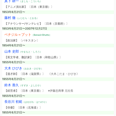
真下 耕一
（ましも・こういち）
【アニメ演出家】 〔日本（東京都）〕
1953年6月21日〜
藤村 徹
（ふじむら・とおる）
【アナウンサー/サンテレビ】 〔日本（京都府）〕
1953年6月21日〜2007年12月27日
ベナジル＝ブット
（Benazir Bhutto）
【政治家】 〔パキスタン〕
1954年6月21日〜
山本 史郎
（やまもと・しろう）
【英文学者、翻訳家】 〔日本（和歌山県）〕
1955年6月21日〜
大木 ひびき
（おおき・ひびき）
【漫才師】 〔日本（滋賀県）〕
《大木こだま・ひびき》
1955年6月21日〜
鈴木 善久
（すずき・よしひさ）
【経営者】 〔日本（東京都）〕
※伊藤忠商事 元社長
1955年6月21日〜
長谷川 初範
（はせがわ・はつのり）
【俳優】 〔日本（北海道）〕
1955年6月21日〜