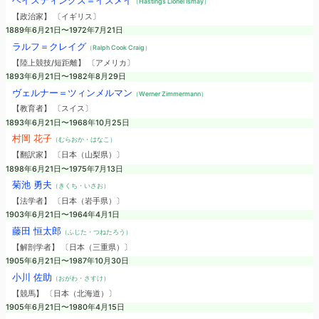
ヘイスティングズ＝イズメイ
（Hastings Lionel Ismay）
【政治家】 〔イギリス〕
1889年6月21日〜1972年7月21日
ラルフ＝クレイグ
（Ralph Cook Craig）
【陸上競技/短距離】 〔アメリカ〕
1893年6月21日〜1982年8月29日
ヴェルナー＝ツィンメルマン
（Werner Zimmermann）
【教育者】 〔スイス〕
1893年6月21日〜1968年10月25日
村岡 花子
（むらおか・はなこ）
【翻訳家】 〔日本（山梨県）〕
1898年6月21日〜1975年7月13日
菊池 勇夫
（きくち・いさお）
【法学者】 〔日本（岩手県）〕
1903年6月21日〜1964年4月1日
藤田 恒太郎
（ふじた・つねたろう）
【解剖学者】 〔日本（三重県）〕
1905年6月21日〜1987年10月30日
小川 佐助
（おがわ・さすけ）
【競馬】 〔日本（北海道）〕
1905年6月21日〜1980年4月15日