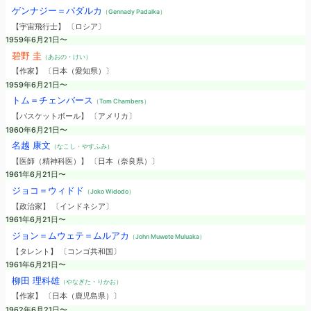
ゲンナジー＝パダルカ
（Gennady Padalka）
【宇宙飛行士】 〔ロシア〕
1959年6月21日〜
碧野 圭
（あおの・けい）
【作家】 〔日本（愛知県）〕
1959年6月21日〜
トム＝チェンバース
（Tom Chambers）
【バスケットボール】 〔アメリカ〕
1960年6月21日〜
名越 康文
（なこし・やすふみ）
【医師（精神科医）】 〔日本（奈良県）〕
1961年6月21日〜
ジョコ＝ウィドド
（Joko Widodo）
【政治家】 〔インドネシア〕
1961年6月21日〜
ジョン＝ムウェテ＝ムルアカ
（John Muwete Muluaka）
【タレント】 〔コンゴ共和国〕
1961年6月21日〜
柳田 理科雄
（やなぎた・りかお）
【作家】 〔日本（鹿児島県）〕
1962年6月21日〜