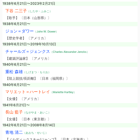
1938年6月21日〜2023年2月21日
下谷 二三子
（したや・ふみこ）
【歌手】 〔日本（山形県）〕
1938年6月21日〜
ジョン＝ダワー
（John W. Dower）
【歴史学者】 〔アメリカ〕
1939年6月21日〜2019年10月13日
チャールズ＝ジェンクス
（Charles Alexander Jencks）
【建築評論家】 〔アメリカ〕
1940年6月21日〜
重松 森雄
（しげまつ・もりお）
【陸上競技/長距離】 〔日本（福岡県）〕
1940年6月21日〜
マリエット＝ハートレイ
（Mariette Hartley）
【女優】 〔アメリカ〕
1941年6月21日〜
長山 藍子
（ながやま・あいこ）
【女優】 〔日本（東京都）〕
1942年6月21日〜2008年8月14日
青地 清二
（あおち・せいじ）
【ノルディックスキー/ジャンプ】 〔日本（北海道）〕