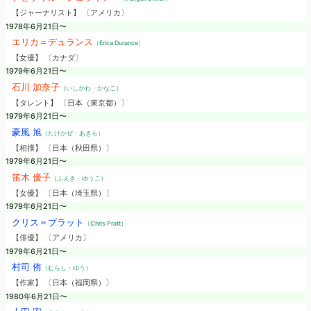
【ジャーナリスト】 〔アメリカ〕
1978年6月21日〜
エリカ＝デュランス
（Erica Durance）
【女優】 〔カナダ〕
1979年6月21日〜
石川 加奈子
（いしかわ・かなこ）
【タレント】 〔日本（東京都）〕
1979年6月21日〜
豪風 旭
（たけかぜ・あきら）
【相撲】 〔日本（秋田県）〕
1979年6月21日〜
笛木 優子
（ふえき・ゆうこ）
【女優】 〔日本（埼玉県）〕
1979年6月21日〜
クリス＝プラット
（Chris Pratt）
【俳優】 〔アメリカ〕
1979年6月21日〜
村司 侑
（むらし・ゆう）
【作家】 〔日本（福岡県）〕
1980年6月21日〜