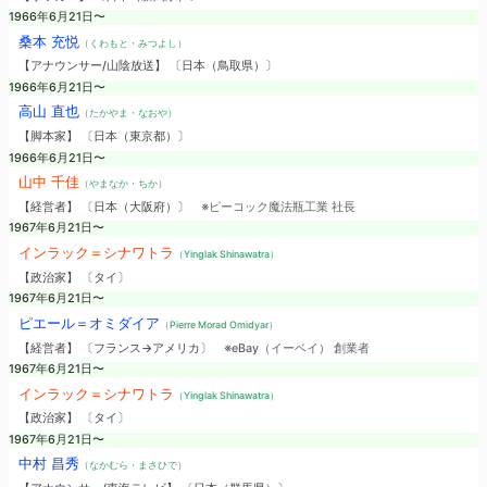
1966年6月21日〜
桑本 充悦
（くわもと・みつよし）
【アナウンサー/山陰放送】 〔日本（鳥取県）〕
1966年6月21日〜
高山 直也
（たかやま・なおや）
【脚本家】 〔日本（東京都）〕
1966年6月21日〜
山中 千佳
（やまなか・ちか）
【経営者】 〔日本（大阪府）〕
※ピーコック魔法瓶工業 社長
1967年6月21日〜
インラック＝シナワトラ
（Yinglak Shinawatra）
【政治家】 〔タイ〕
1967年6月21日〜
ピエール＝オミダイア
（Pierre Morad Omidyar）
【経営者】 〔フランス→アメリカ〕
※eBay（イーベイ） 創業者
1967年6月21日〜
インラック＝シナワトラ
（Yinglak Shinawatra）
【政治家】 〔タイ〕
1967年6月21日〜
中村 昌秀
（なかむら・まさひで）