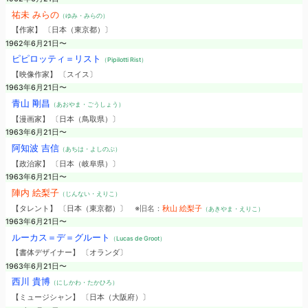
祐未 みらの
（ゆみ・みらの）
【作家】 〔日本（東京都）〕
1962年6月21日〜
ピピロッティ＝リスト
（Pipilotti Rist）
【映像作家】 〔スイス〕
1963年6月21日〜
青山 剛昌
（あおやま・ごうしょう）
【漫画家】 〔日本（鳥取県）〕
1963年6月21日〜
阿知波 吉信
（あちは・よしのぶ）
【政治家】 〔日本（岐阜県）〕
1963年6月21日〜
陣内 絵梨子
（じんない・えりこ）
【タレント】 〔日本（東京都）〕
※旧名：
秋山 絵梨子
（あきやま・えりこ）
1963年6月21日〜
ルーカス＝デ＝グルート
（Lucas de Groot）
【書体デザイナー】 〔オランダ〕
1963年6月21日〜
西川 貴博
（にしかわ・たかひろ）
【ミュージシャン】 〔日本（大阪府）〕