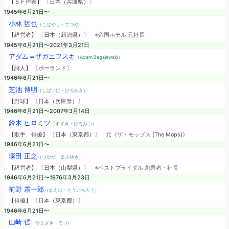
【ＳＦ作家】 〔日本（兵庫県）〕
1945年6月21日〜
小林 哲也
（こばやし・てつや）
【経営者】 〔日本（新潟県）〕
※帝国ホテル 元社長
1945年6月21日〜2021年3月21日
アダム＝ザガエフスキ
（Adam Zagajewski）
【詩人】 〔ポーランド〕
1946年6月21日〜
芝池 博明
（しばいけ・ひろあき）
【野球】 〔日本（兵庫県）〕
1946年6月21日〜2007年3月14日
鈴木 ヒロミツ
（すずき・ひろみつ）
【歌手、俳優】 〔日本（東京都）〕
元《ザ・モップス (The Mops)》
1946年6月21日〜
塚田 正之
（つかだ・まさゆき）
【経営者】 〔日本（山梨県）〕
※ベストブライダル 創業者・社長
1946年6月21日〜1976年3月23日
前野 霜一郎
（まえの・そういちろう）
【俳優】 〔日本（東京都）〕
1946年6月21日〜
山崎 哲
（やまざき・てつ）