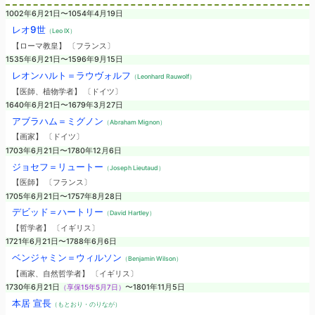
1002年6月21日〜1054年4月19日
レオ9世
（Leo IX）
【ローマ教皇】 〔フランス〕
1535年6月21日〜1596年9月15日
レオンハルト＝ラウヴォルフ
（Leonhard Rauwolf）
【医師、植物学者】 〔ドイツ〕
1640年6月21日〜1679年3月27日
アブラハム＝ミグノン
（Abraham Mignon）
【画家】 〔ドイツ〕
1703年6月21日〜1780年12月6日
ジョセフ＝リュートー
（Joseph Lieutaud）
【医師】 〔フランス〕
1705年6月21日〜1757年8月28日
デビッド＝ハートリー
（David Hartley）
【哲学者】 〔イギリス〕
1721年6月21日〜1788年6月6日
ベンジャミン＝ウィルソン
（Benjamin Wilson）
【画家、自然哲学者】 〔イギリス〕
1730年6月21日
（享保15年5月7日）
〜1801年11月5日
本居 宣長
（もとおり・のりなが）