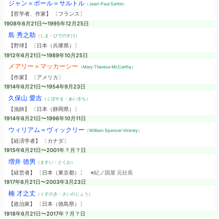
ジャン＝ポール＝サルトル
（Jean-Paul Sartre）
【哲学者、作家】 〔フランス〕
1908年6月21日〜1995年12月25日
島 秀之助
（しま・ひでのすけ）
【野球】 〔日本（兵庫県）〕
1912年6月21日〜1989年10月25日
メアリー＝マッカーシー
（Mary Therese McCarthy）
【作家】 〔アメリカ〕
1914年6月21日〜1954年9月23日
久保山 愛吉
（くぼやま・あいきち）
【漁師】 〔日本（静岡県）〕
1914年6月21日〜1996年10月11日
ウィリアム＝ヴィックリー
（William Spencer Vickrey）
【経済学者】 〔カナダ〕
1915年6月21日〜2001年？月？日
増井 徳男
（ますい・とくお）
【経営者】 〔日本（東京都）〕
※紀ノ国屋 元社長
1917年6月21日〜2003年3月23日
楠 才之丈
（くすのき・さいのじょう）
【政治家】 〔日本（徳島県）〕
1918年6月21日〜2017年？月？日