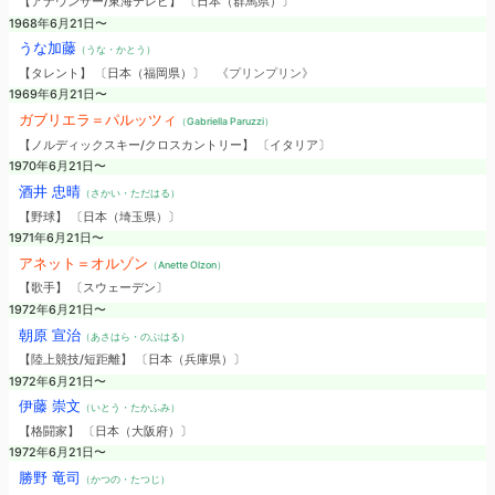
【アナウンサー/東海テレビ】 〔日本（群馬県）〕
1968年6月21日〜
うな加藤
（うな・かとう）
【タレント】 〔日本（福岡県）〕
《プリンプリン》
1969年6月21日〜
ガブリエラ＝パルッツィ
（Gabriella Paruzzi）
【ノルディックスキー/クロスカントリー】 〔イタリア〕
1970年6月21日〜
酒井 忠晴
（さかい・ただはる）
【野球】 〔日本（埼玉県）〕
1971年6月21日〜
アネット＝オルゾン
（Anette Olzon）
【歌手】 〔スウェーデン〕
1972年6月21日〜
朝原 宣治
（あさはら・のぶはる）
【陸上競技/短距離】 〔日本（兵庫県）〕
1972年6月21日〜
伊藤 崇文
（いとう・たかふみ）
【格闘家】 〔日本（大阪府）〕
1972年6月21日〜
勝野 竜司
（かつの・たつじ）