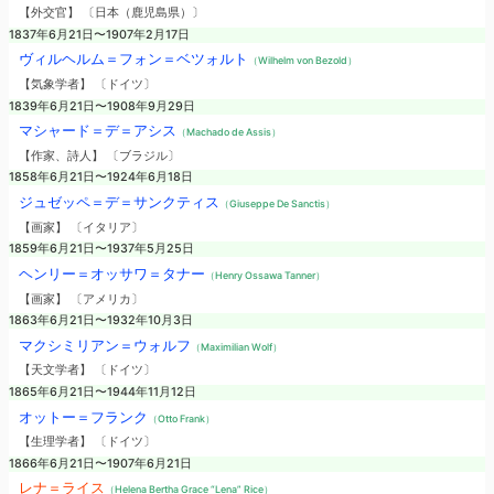
【外交官】 〔日本（鹿児島県）〕
1837年6月21日〜1907年2月17日
ヴィルヘルム＝フォン＝ベツォルト
（Wilhelm von Bezold）
【気象学者】 〔ドイツ〕
1839年6月21日〜1908年9月29日
マシャード＝デ＝アシス
（Machado de Assis）
【作家、詩人】 〔ブラジル〕
1858年6月21日〜1924年6月18日
ジュゼッペ＝デ＝サンクティス
（Giuseppe De Sanctis）
【画家】 〔イタリア〕
1859年6月21日〜1937年5月25日
ヘンリー＝オッサワ＝タナー
（Henry Ossawa Tanner）
【画家】 〔アメリカ〕
1863年6月21日〜1932年10月3日
マクシミリアン＝ウォルフ
（Maximilian Wolf）
【天文学者】 〔ドイツ〕
1865年6月21日〜1944年11月12日
オットー＝フランク
（Otto Frank）
【生理学者】 〔ドイツ〕
1866年6月21日〜1907年6月21日
レナ＝ライス
（Helena Bertha Grace “Lena” Rice）