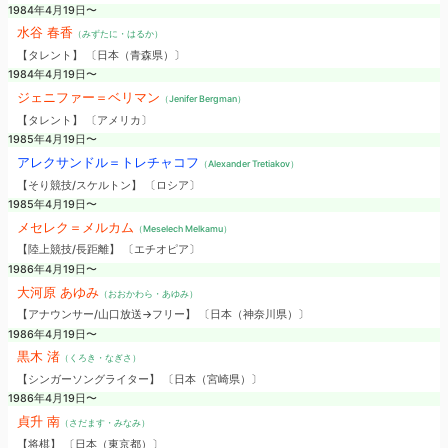
1984年4月19日〜
水谷 春香
（みずたに・はるか）
【タレント】 〔日本（青森県）〕
1984年4月19日〜
ジェニファー＝ベリマン
（Jenifer Bergman）
【タレント】 〔アメリカ〕
1985年4月19日〜
アレクサンドル＝トレチャコフ
（Alexander Tretiakov）
【そり競技/スケルトン】 〔ロシア〕
1985年4月19日〜
メセレク＝メルカム
（Meselech Melkamu）
【陸上競技/長距離】 〔エチオピア〕
1986年4月19日〜
大河原 あゆみ
（おおかわら・あゆみ）
【アナウンサー/山口放送→フリー】 〔日本（神奈川県）〕
1986年4月19日〜
黒木 渚
（くろき・なぎさ）
【シンガーソングライター】 〔日本（宮崎県）〕
1986年4月19日〜
貞升 南
（さだます・みなみ）
【将棋】 〔日本（東京都）〕