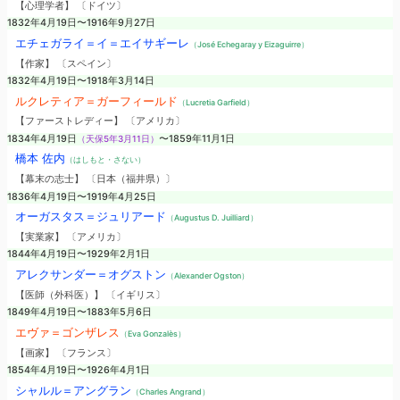
【心理学者】 〔ドイツ〕
1832年4月19日〜1916年9月27日
エチェガライ＝イ＝エイサギーレ
（José Echegaray y Eizaguirre）
【作家】 〔スペイン〕
1832年4月19日〜1918年3月14日
ルクレティア＝ガーフィールド
（Lucretia Garfield）
【ファーストレディー】 〔アメリカ〕
1834年4月19日
（天保5年3月11日）
〜1859年11月1日
橋本 佐内
（はしもと・さない）
【幕末の志士】 〔日本（福井県）〕
1836年4月19日〜1919年4月25日
オーガスタス＝ジュリアード
（Augustus D. Juilliard）
【実業家】 〔アメリカ〕
1844年4月19日〜1929年2月1日
アレクサンダー＝オグストン
（Alexander Ogston）
【医師（外科医）】 〔イギリス〕
1849年4月19日〜1883年5月6日
エヴァ＝ゴンザレス
（Eva Gonzalès）
【画家】 〔フランス〕
1854年4月19日〜1926年4月1日
シャルル＝アングラン
（Charles Angrand）