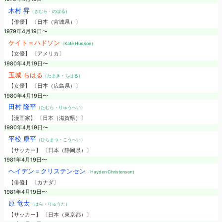
木村 昇
（きむら・のぼる）
【俳優】 〔日本（宮城県）〕
1979年4月19日〜
ケイト＝ハドソン
（Kate Hudson）
【女優】 〔アメリカ〕
1980年4月19日〜
玉城 ちはる
（たまき・ちはる）
【女優】 〔日本（広島県）〕
1980年4月19日〜
田村 隆平
（たむら・りゅうへい）
【漫画家】 〔日本（滋賀県）〕
1980年4月19日〜
平松 康平
（ひらまつ・こうへい）
【サッカー】 〔日本（静岡県）〕
1981年4月19日〜
ヘイデン＝クリステンセン
（Hayden Christensen）
【俳優】 〔カナダ〕
1981年4月19日〜
原 竜太
（はら・りゅうた）
【サッカー】 〔日本（東京都）〕