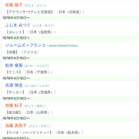
佐藤 陽子
（さとう・ようこ）
【アナウンサー/テレビ北海道】 〔日本（北海道）〕
1978年4月19日〜
ふじき みつぐ
（ふじき・みつぐ）
【タレント】 〔日本（滋賀県）〕
1978年4月19日〜
ジェームズ＝フランコ
（James Edward Franco）
【俳優】 〔アメリカ〕
1978年4月19日〜
松井 俊英
（まつい・としひで）
【テニス】 〔日本（千葉県）〕
1978年4月19日〜
吉原 慎也
（よしはら・しんや）
【サッカー】 〔日本（茨城県）〕
1979年4月19日〜
加藤 鮎子
（かとう・あゆこ）
【政治家】 〔日本（山形県）〕
1979年4月19日〜
加藤 真樹子
（かとう・まきこ）
【ラジオ・パーソナリティー】 〔日本（栃木県）〕
1979年4月19日〜