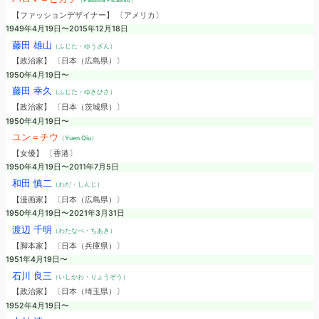
【ファッションデザイナー】 〔アメリカ〕
1949年4月19日〜2015年12月18日
藤田 雄山
（ふじた・ゆうざん）
【政治家】 〔日本（広島県）〕
1950年4月19日〜
藤田 幸久
（ふじた・ゆきひさ）
【政治家】 〔日本（茨城県）〕
1950年4月19日〜
ユン＝チウ
（Yuen Qiu）
【女優】 〔香港〕
1950年4月19日〜2011年7月5日
和田 慎二
（わだ・しんじ）
【漫画家】 〔日本（広島県）〕
1950年4月19日〜2021年3月31日
渡辺 千明
（わたなべ・ちあき）
【脚本家】 〔日本（兵庫県）〕
1951年4月19日〜
石川 良三
（いしかわ・りょうぞう）
【政治家】 〔日本（埼玉県）〕
1952年4月19日〜