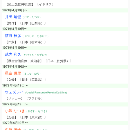
【陸上競技/中距離】 〔イギリス〕
1971年4月19日〜
井出 竜也
（いで・たつや）
【野球】 〔日本（山梨県）〕
1971年4月19日〜
嬉野 秋彦
（うれしの・あきひこ）
【作家】 〔日本（栃木県）〕
1971年4月19日〜
武内 和久
（たけうち・かずひさ）
【厚生労働官僚、政治家】 〔日本（佐賀県）〕
1971年4月19日〜
星奈 優里
（ほしな・ゆり）
【女優】 〔日本（広島県）〕
1972年4月19日〜
ウェズレイ
（Ueslei Raimundo Pereira Da Silva）
【サッカー】 〔ブラジル〕
1972年4月19日〜
小沢 なつき
（おざわ・なつき）
【女優】 〔日本（東京都）〕
1972年4月19日〜
西塚 涼子
（にしづか・りょうこ）