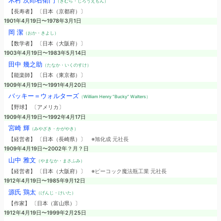
木村 次郎右衛門
（きむら・じろうえもん）
【長寿者】 〔日本（京都府）〕
1901年4月19日〜1978年3月1日
岡 潔
（おか・きよし）
【数学者】 〔日本（大阪府）〕
1903年4月19日〜1983年5月14日
田中 幾之助
（たなか・いくのすけ）
【能楽師】 〔日本（東京都）〕
1909年4月19日〜1991年4月20日
バッキー＝ウォルターズ
（William Henry “Bucky” Walters）
【野球】 〔アメリカ〕
1909年4月19日〜1992年4月17日
宮崎 輝
（みやざき・かがやき）
【経営者】 〔日本（長崎県）〕
※旭化成 元社長
1909年4月19日〜2002年？月？日
山中 雅文
（やまなか・まさふみ）
【経営者】 〔日本（大阪府）〕
※ピーコック魔法瓶工業 元社長
1912年4月19日〜1985年9月12日
源氏 鶏太
（げんじ・けいた）
【作家】 〔日本（富山県）〕
1912年4月19日〜1999年2月25日