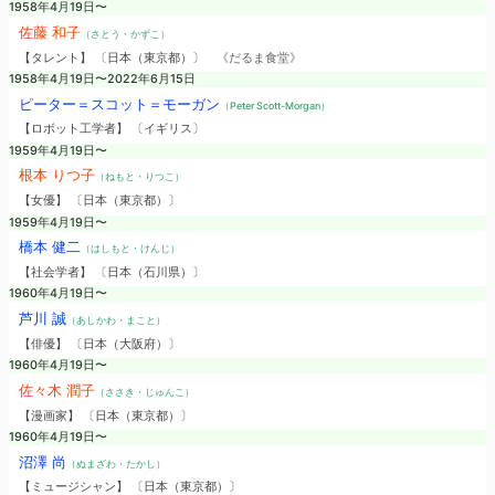
1958年4月19日〜
佐藤 和子
（さとう・かずこ）
【タレント】 〔日本（東京都）〕
《だるま食堂》
1958年4月19日〜2022年6月15日
ピーター＝スコット＝モーガン
（Peter Scott-Morgan）
【ロボット工学者】 〔イギリス〕
1959年4月19日〜
根本 りつ子
（ねもと・りつこ）
【女優】 〔日本（東京都）〕
1959年4月19日〜
橋本 健二
（はしもと・けんじ）
【社会学者】 〔日本（石川県）〕
1960年4月19日〜
芦川 誠
（あしかわ・まこと）
【俳優】 〔日本（大阪府）〕
1960年4月19日〜
佐々木 潤子
（ささき・じゅんこ）
【漫画家】 〔日本（東京都）〕
1960年4月19日〜
沼澤 尚
（ぬまざわ・たかし）
【ミュージシャン】 〔日本（東京都）〕