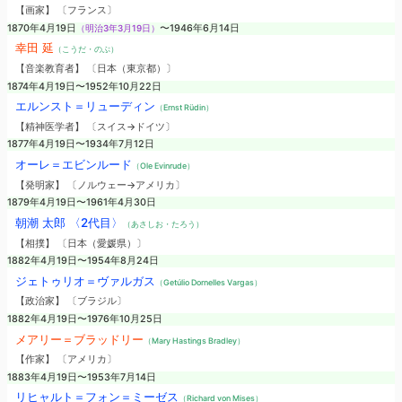
【画家】 〔フランス〕
1870年4月19日
（明治3年3月19日）
〜1946年6月14日
幸田 延
（こうだ・のぶ）
【音楽教育者】 〔日本（東京都）〕
1874年4月19日〜1952年10月22日
エルンスト＝リューディン
（Ernst Rüdin）
【精神医学者】 〔スイス→ドイツ〕
1877年4月19日〜1934年7月12日
オーレ＝エビンルード
（Ole Evinrude）
【発明家】 〔ノルウェー→アメリカ〕
1879年4月19日〜1961年4月30日
朝潮 太郎 〈2代目〉
（あさしお・たろう）
【相撲】 〔日本（愛媛県）〕
1882年4月19日〜1954年8月24日
ジェトゥリオ＝ヴァルガス
（Getúlio Dornelles Vargas）
【政治家】 〔ブラジル〕
1882年4月19日〜1976年10月25日
メアリー＝ブラッドリー
（Mary Hastings Bradley）
【作家】 〔アメリカ〕
1883年4月19日〜1953年7月14日
リヒャルト＝フォン＝ミーゼス
（Richard von Mises）