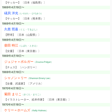
【サッカー】 〔日本（福島県）〕
1969年4月19日〜
礒貝 洋光
（いそがい・ひろみつ）
【サッカー】 〔日本（熊本県）〕
1969年4月19日〜
久慈 照嘉
（くじ・てるよし）
【野球】 〔日本（山梨県）〕
1969年4月19日〜
柴田 時江
（しばた・ときえ）
【女優】 〔日本（東京都）〕
1969年4月19日〜
ジュジャ＝ポルガー
（Zsuzsa Polgar）
【チェス】 〔ハンガリー〕
1969年4月19日〜
シャノン＝リー
（Shannon Emery Lee）
【女優、武道家】 〔アメリカ〕
1970年4月19日〜
菊田 まりこ
（きくた・まりこ）
【イラストレーター、絵本作家】 〔日本（東京都）〕
1970年4月19日〜
ケリー＝ホームズ
（Kelly Holmes）