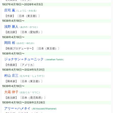
1937年4月19日〜2026年4月5日
庄司 薫
（しょうじ・かおる）
【作家】 〔日本（東京都）〕
1938年4月19日〜
浅野 勝人
（あさの・かつと）
【政治家】 〔日本（愛知県）〕
1938年4月19日〜
岡田 裕
（おかだ・ゆたか）
【映画プロデューサー】 〔日本（東京都）〕
1938年4月19日〜
ジョナサン＝チューニック
（Jonathan Tunick）
【作曲家】 〔アメリカ〕
1938年4月19日〜2024年5月31日
村山 庄三
（むらやま・しょうぞう）
【脚本家】 〔日本（東京都）〕
1939年4月19日〜
大蔵 律子
（おおくら・りつこ）
【政治家】 〔日本（鹿児島県）〕
1939年4月19日〜2026年2月28日
アリー＝ハメネイ
（Ali Hosseini Khamenei）