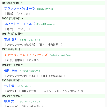
1960年4月19日〜
フランク＝バイオーラ
（Frank John Viola）
【野球】 〔アメリカ〕
1960年4月19日〜
ロバート＝レイノルズ
（Robert Reynolds）
【野球】 〔アメリカ〕
1961年4月19日〜
古瀬 俊介
（ふるせ・しゅんすけ）
【アナウンサー/茨城放送】 〔日本（神奈川県）〕
1961年4月19日〜
キャサリン＝ロイド＝バーンズ
（Catherine Lloyd Burns）
【女優、脚本家】 〔アメリカ〕
1962年4月19日〜
榎田 卓央
（えのきだ・たかひろ）
【アナウンサー/テレビ東京】 〔日本（鹿児島県）〕
1963年4月19日〜
井村 優
（いむら・ゆたか）
【経営者】 〔日本（東京都）〕
※イムラ（旧：イムラ封筒） 社長
1963年4月19日〜
柏原 丈二
（かしはら・じょうじ）
【サッカー】 〔日本（熊本県）〕