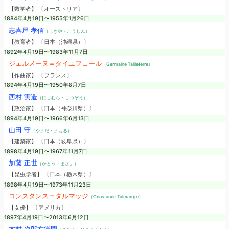
【数学者】 〔オーストリア〕
1884年4月19日〜1955年1月26日
志喜屋 孝信
（しきや・こうしん）
【教育者】 〔日本（沖縄県）〕
1892年4月19日〜1983年11月7日
ジェルメーヌ＝タイユフェール
（Germaine Tailleferre）
【作曲家】 〔フランス〕
1894年4月19日〜1950年8月7日
西村 実造
（にしむら・じつぞう）
【政治家】 〔日本（神奈川県）〕
1894年4月19日〜1966年6月13日
山田 守
（やまだ・まもる）
【建築家】 〔日本（岐阜県）〕
1898年4月19日〜1967年11月7日
加藤 正世
（かとう・まさよ）
【昆虫学者】 〔日本（栃木県）〕
1898年4月19日〜1973年11月23日
コンスタンス＝タルマッジ
（Constance Talmadge）
【女優】 〔アメリカ〕
1897年4月19日〜2013年6月12日