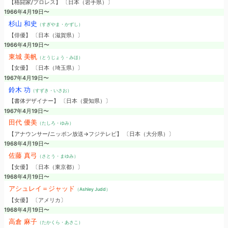
【格闘家/プロレス】 〔日本（岩手県）〕
1966年4月19日〜
杉山 和史
（すぎやま・かずし）
【俳優】 〔日本（滋賀県）〕
1966年4月19日〜
東城 美帆
（とうじょう・みほ）
【女優】 〔日本（埼玉県）〕
1967年4月19日〜
鈴木 功
（すずき・いさお）
【書体デザイナー】 〔日本（愛知県）〕
1967年4月19日〜
田代 優美
（たしろ・ゆみ）
【アナウンサー/ニッポン放送→フジテレビ】 〔日本（大分県）〕
1968年4月19日〜
佐藤 真弓
（さとう・まゆみ）
【女優】 〔日本（東京都）〕
1968年4月19日〜
アシュレイ＝ジャッド
（Ashley Judd）
【女優】 〔アメリカ〕
1968年4月19日〜
高倉 麻子
（たかくら・あさこ）