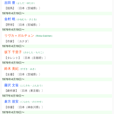
吉田 豊
（よしだ・ゆたか）
【競馬】 〔日本（茨城県）〕
1976年4月19日〜
金村 曉
（かねむら・さとる）
【野球】 〔日本（宮城県）〕
1976年4月19日〜
リヴカ＝ガルチェン
（Rivka Galchen）
【作家】 〔カナダ〕
1976年4月19日〜
坂下 千里子
（さかした・ちりこ）
【タレント】 〔日本（京都府）〕
1976年4月19日〜
鈴木 美紀
（すずき・みき）
【女優】 〔日本（茨城県）〕
1976年4月19日〜
藤沢 文翁
（ふじさわ・ぶんおう）
【劇作家】 〔日本（東京都）〕
1977年4月19日〜
倉方 規安
（くらかた・のりやす）
【俳優】 〔日本（神奈川県）〕
1978年4月19日〜