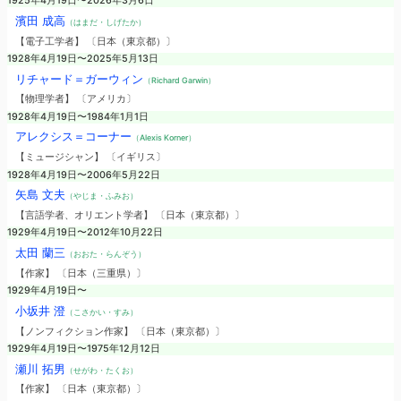
1925年4月19日〜2026年3月6日
濱田 成高
（はまだ・しげたか）
【電子工学者】 〔日本（東京都）〕
1928年4月19日〜2025年5月13日
リチャード＝ガーウィン
（Richard Garwin）
【物理学者】 〔アメリカ〕
1928年4月19日〜1984年1月1日
アレクシス＝コーナー
（Alexis Korner）
【ミュージシャン】 〔イギリス〕
1928年4月19日〜2006年5月22日
矢島 文夫
（やじま・ふみお）
【言語学者、オリエント学者】 〔日本（東京都）〕
1929年4月19日〜2012年10月22日
太田 蘭三
（おおた・らんぞう）
【作家】 〔日本（三重県）〕
1929年4月19日〜
小坂井 澄
（こさかい・すみ）
【ノンフィクション作家】 〔日本（東京都）〕
1929年4月19日〜1975年12月12日
瀬川 拓男
（せがわ・たくお）
【作家】 〔日本（東京都）〕