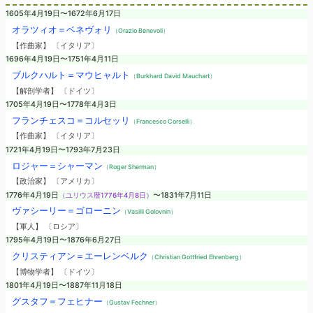
1605年4月19日〜1672年6月17日
オラツィオ＝ベネヴォリ
（Orazio Benevoli）
【作曲家】 〔イタリア〕
1696年4月19日〜1751年4月11日
ブルクハルト＝マウヒャルト
（Burkhard David Mauchart）
【解剖学者】 〔ドイツ〕
1705年4月19日〜1778年4月3日
フランチェスコ＝コルセッリ
（Francesco Corselli）
【作曲家】 〔イタリア〕
1721年4月19日〜1793年7月23日
ロジャー＝シャーマン
（Roger Sherman）
【政治家】 〔アメリカ〕
1776年4月19日
（ユリウス暦1776年4月8日）
〜1831年7月11日
ヴァシーリー＝ゴローニン
（Vasilii Golovnin）
【軍人】 〔ロシア〕
1795年4月19日〜1876年6月27日
クリスティアン＝エーレンベルク
（Christian Gottfried Ehrenberg）
【博物学者】 〔ドイツ〕
1801年4月19日〜1887年11月18日
グスタフ＝フェヒナー
（Gustav Fechner）