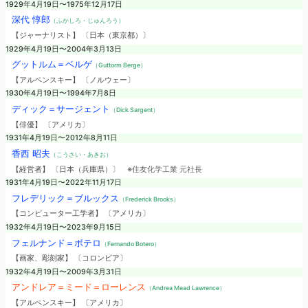
1929年4月19日〜1975年12月17日
深代 惇郎
（ふかしろ・じゅんろう）
【ジャーナリスト】 〔日本（東京都）〕
1929年4月19日〜2004年3月13日
グットルム＝ベルゲ
（Guttorm Berge）
【アルペンスキー】 〔ノルウェー〕
1930年4月19日〜1994年7月8日
ディック＝サージェント
（Dick Sargent）
【俳優】 〔アメリカ〕
1931年4月19日〜2012年8月11日
香西 昭夫
（こうさい・あきお）
【経営者】 〔日本（兵庫県）〕
※住友化学工業 元社長
1931年4月19日〜2022年11月17日
フレデリック＝ブルックス
（Frederick Brooks）
【コンピューター工学者】 〔アメリカ〕
1932年4月19日〜2023年9月15日
フェルナンド＝ボテロ
（Fernando Botero）
【画家、彫刻家】 〔コロンビア〕
1932年4月19日〜2009年3月31日
アンドレア＝ミード＝ローレンス
（Andrea Mead Lawrence）
【アルペンスキー】 〔アメリカ〕