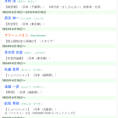
木村 清
（きむら・きよし）
【経営者】 〔日本（千葉県）〕
※喜代村（すしざんまい） 創業者・社長
1952年4月19日〜2012年9月16日
西宮 伸一
（にしみや・しんいち）
【外交官】 〔日本（東京都）〕
1953年4月19日〜
サラ＝シメオニ
（Sara Simeoni）
【陸上競技/走り高跳び】 〔イタリア〕
1954年4月19日〜
長谷部 史親
（はせべ・ふみちか）
【文芸評論家】 〔日本（東京都）〕
1954年4月19日〜
松藤 英男
（まつふじ・ひでお）
【ミュージシャン】 〔日本（福岡県）〕
1955年4月19日〜
遠藤 一彦
（えんどう・かずひこ）
【野球】 〔日本（福島県）〕
1955年4月19日〜
鮫島 秀樹
（さめしま・ひでき）
【ミュージシャン】 〔日本（大阪府）〕
元《ツイスト》→元《HOUND DOG (ハウンドドッグ)》