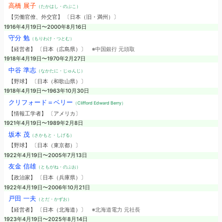
高橋 展子
（たかはし・のぶこ）
【労働官僚、外交官】 〔日本（旧・満州）〕
1916年4月19日〜2000年8月16日
守分 勉
（もりわけ・つとむ）
【経営者】 〔日本（広島県）〕
※中国銀行 元頭取
1918年4月19日〜1970年2月27日
中谷 準志
（なかたに・じゅんじ）
【野球】 〔日本（和歌山県）〕
1918年4月19日〜1963年10月30日
クリフォード＝ベリー
（Clifford Edward Berry）
【情報工学者】 〔アメリカ〕
1921年4月19日〜1989年2月8日
坂本 茂
（さかもと・しげる）
【野球】 〔日本（東京都）〕
1922年4月19日〜2005年7月13日
友金 信雄
（ともがね・のぶお）
【政治家】 〔日本（兵庫県）〕
1922年4月19日〜2006年10月21日
戸田 一夫
（とだ・かずお）
【経営者】 〔日本（北海道）〕
※北海道電力 元社長
1923年4月19日〜2025年8月14日