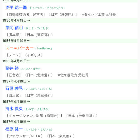
1956年4月19日〜
奥平 総一郎
（おくだいら・そういちろう）
【自動車技術者、経営者】 〔日本（愛媛県）〕
※ダイハツ工業 元社長
1956年4月19日〜
岸間 信明
（きしま・のぶあき）
【脚本家】 〔日本（東京都）〕
1956年4月19日〜
スー＝バーカー
（Sue Barker）
【テニス】 〔イギリス〕
1956年4月19日〜
藤井 裕
（ふじい・ゆたか）
【経営者】 〔日本（北海道）〕
※北海道電力 元社長
1957年4月19日〜
石原 伸晃
（いしはら・のぶてる）
【政治家】 〔日本（東京都）〕
1957年4月19日〜
清水 義央
（しみず・よしひさ）
【ミュージシャン、医師（歯科医）】 〔日本（神奈川県）〕
1957年4月19日〜
福原 健一
（ふくはら・けんいち）
【アナウンサー/ＮＨＫ】 〔日本（東京都）〕