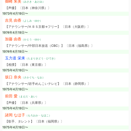
御崎 朱美
（みさき・あけみ）
【声優】 〔日本（神奈川県）〕
1973年4月19日〜
吉見 由香
（よしみ・ゆか）
【アナウンサー/ＫＢＳ京都→フリー】 〔日本（大阪府）〕
1974年4月19日〜
加藤 由香
（かとう・ゆか）
【アナウンサー/中部日本放送（CBC）】 〔日本（福島県）〕
1974年4月19日〜
玉力道 栄来
（たまりきどう・ひでき）
【相撲】 〔日本（東京都）〕
1975年4月19日〜
坂口 奈央
（さかぐち・なお）
【アナウンサー/岩手めんこいテレビ】 〔日本（静岡県）〕
1975年4月19日〜
前田 愛
（まえだ・あい）
【声優】 〔日本（兵庫県）〕
1975年4月19日〜
諸岡 なほ子
（もろおか・なほこ）
【歌手、タレント】 〔日本（福岡県）〕
1975年4月19日〜