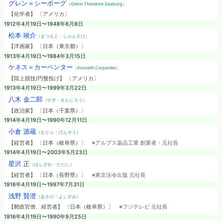
グレン＝シーボーグ
（Glenn Theodore Seaborg）
【化学者】 〔アメリカ〕
1912年4月19日〜1948年6月8日
松本 竣介
（まつもと・しゅんすけ）
【洋画家】 〔日本（東京都）〕
1913年4月19日〜1984年3月15日
ケネス＝カーペンター
（Kenneth Carpenter）
【陸上競技/円盤投げ】 〔アメリカ〕
1913年4月19日〜1999年3月22日
八木 金二郎
（やぎ・きんじろう）
【政治家】 〔日本（千葉県）〕
1914年4月19日〜1990年12月11日
小倉 源蔵
（おぐら・げんぞう）
【経営者】 〔日本（岐阜県）〕
※アルプス薬品工業 創業者・元社長
1914年4月19日〜2003年5月23日
星沢 正
（ほしざわ・ただし）
【経営者】 〔日本（長野県）〕
※東京法令出版 元社長
1916年4月19日〜1997年7月31日
浅野 賢澄
（あさの・よしずみ）
【郵政官僚、経営者】 〔日本（岐阜県）〕
※フジテレビ 元社長
1916年4月19日〜1990年9月25日