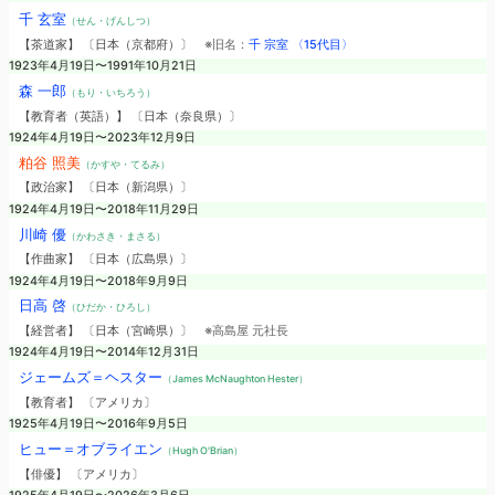
千 玄室
（せん・げんしつ）
【茶道家】 〔日本（京都府）〕
※旧名：
千 宗室 〈15代目〉
1923年4月19日〜1991年10月21日
森 一郎
（もり・いちろう）
【教育者（英語）】 〔日本（奈良県）〕
1924年4月19日〜2023年12月9日
粕谷 照美
（かすや・てるみ）
【政治家】 〔日本（新潟県）〕
1924年4月19日〜2018年11月29日
川崎 優
（かわさき・まさる）
【作曲家】 〔日本（広島県）〕
1924年4月19日〜2018年9月9日
日高 啓
（ひだか・ひろし）
【経営者】 〔日本（宮崎県）〕
※高島屋 元社長
1924年4月19日〜2014年12月31日
ジェームズ＝ヘスター
（James McNaughton Hester）
【教育者】 〔アメリカ〕
1925年4月19日〜2016年9月5日
ヒュー＝オブライエン
（Hugh O'Brian）
【俳優】 〔アメリカ〕