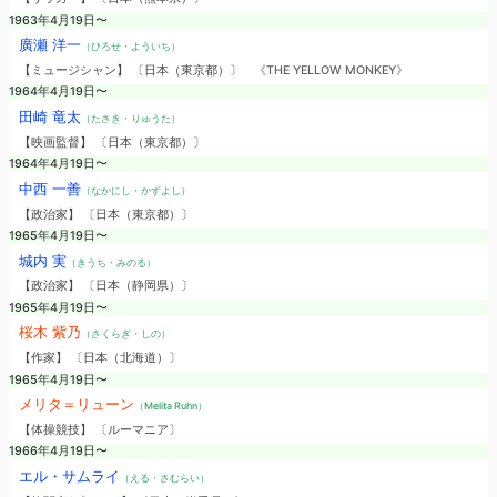
1963年4月19日〜
廣瀬 洋一
（ひろせ・よういち）
【ミュージシャン】 〔日本（東京都）〕
《THE YELLOW MONKEY》
1964年4月19日〜
田崎 竜太
（たさき・りゅうた）
【映画監督】 〔日本（東京都）〕
1964年4月19日〜
中西 一善
（なかにし・かずよし）
【政治家】 〔日本（東京都）〕
1965年4月19日〜
城内 実
（きうち・みのる）
【政治家】 〔日本（静岡県）〕
1965年4月19日〜
桜木 紫乃
（さくらぎ・しの）
【作家】 〔日本（北海道）〕
1965年4月19日〜
メリタ＝リューン
（Melita Ruhn）
【体操競技】 〔ルーマニア〕
1966年4月19日〜
エル・サムライ
（える・さむらい）