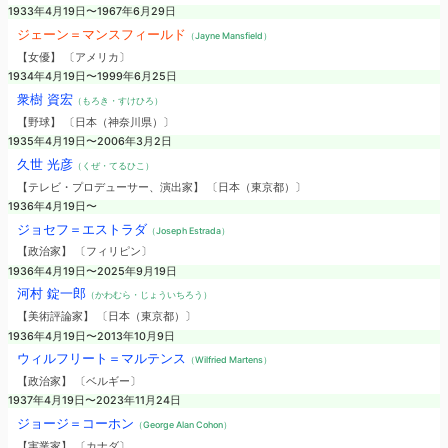
1933年4月19日〜1967年6月29日
ジェーン＝マンスフィールド
（Jayne Mansfield）
【女優】 〔アメリカ〕
1934年4月19日〜1999年6月25日
衆樹 資宏
（もろき・すけひろ）
【野球】 〔日本（神奈川県）〕
1935年4月19日〜2006年3月2日
久世 光彦
（くぜ・てるひこ）
【テレビ・プロデューサー、演出家】 〔日本（東京都）〕
1936年4月19日〜
ジョセフ＝エストラダ
（Joseph Estrada）
【政治家】 〔フィリピン〕
1936年4月19日〜2025年9月19日
河村 錠一郎
（かわむら・じょういちろう）
【美術評論家】 〔日本（東京都）〕
1936年4月19日〜2013年10月9日
ウィルフリート＝マルテンス
（Wilfried Martens）
【政治家】 〔ベルギー〕
1937年4月19日〜2023年11月24日
ジョージ＝コーホン
（George Alan Cohon）
【実業家】 〔カナダ〕