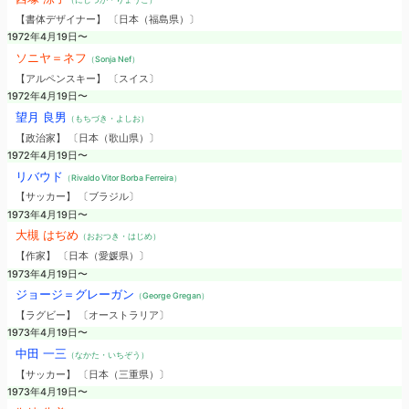
【書体デザイナー】 〔日本（福島県）〕
1972年4月19日〜
ソニヤ＝ネフ
（Sonja Nef）
【アルペンスキー】 〔スイス〕
1972年4月19日〜
望月 良男
（もちづき・よしお）
【政治家】 〔日本（歌山県）〕
1972年4月19日〜
リバウド
（Rivaldo Vitor Borba Ferreira）
【サッカー】 〔ブラジル〕
1973年4月19日〜
大槻 はぢめ
（おおつき・はじめ）
【作家】 〔日本（愛媛県）〕
1973年4月19日〜
ジョージ＝グレーガン
（George Gregan）
【ラグビー】 〔オーストラリア〕
1973年4月19日〜
中田 一三
（なかた・いちぞう）
【サッカー】 〔日本（三重県）〕
1973年4月19日〜