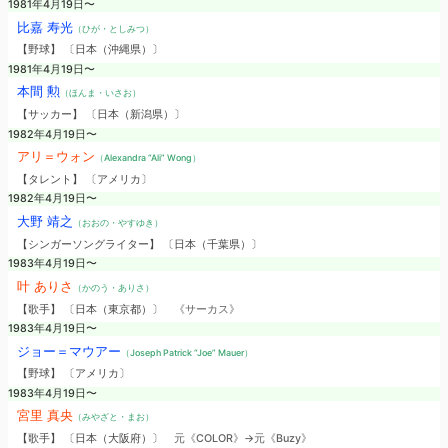
1981年4月19日〜
比嘉 寿光
（ひが・としみつ）
【野球】 〔日本（沖縄県）〕
1981年4月19日〜
本間 勲
（ほんま・いさお）
【サッカー】 〔日本（新潟県）〕
1982年4月19日〜
アリ＝ウォン
（Alexandra “Ali” Wong）
【タレント】 〔アメリカ〕
1982年4月19日〜
大野 靖之
（おおの・やすゆき）
【シンガーソングライター】 〔日本（千葉県）〕
1983年4月19日〜
叶 ありさ
（かのう・ありさ）
【歌手】 〔日本（東京都）〕
《サーカス》
1983年4月19日〜
ジョー＝マウアー
（Joseph Patrick “Joe” Mauer）
【野球】 〔アメリカ〕
1983年4月19日〜
宮里 真央
（みやざと・まお）
【歌手】 〔日本（大阪府）〕
元《COLOR》→元《Buzy》