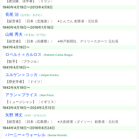
【政治家、法学者】 〔イラン〕
1940年4月19日〜2013年4月9日
長尾 治
（ながお・おさむ）
【経営者】 〔日本（北海道）〕
※とんでん 創業者・元社長
1940年4月19日〜2016年1月18日
山根 秀夫
（やまね・ひでお）
【経営者】 〔日本（兵庫県）〕
※神戸新聞社、デイリースポーツ 元社長
1941年4月19日〜
ロベルト＝カルロス
（Roberto Carlos Braga）
【歌手】 〔ブラジル〕
1941年4月19日〜
ユルゲン＝コッカ
（Jürgen Kocka）
【歴史学者】 〔ドイツ〕
1942年4月19日〜
アラン＝プライス
（Alan Price）
【ミュージシャン】 〔イギリス〕
1943年4月19日〜2024年2月12日
矢野 博丈
（やの・ひろたけ）
【経営者】 〔日本（広島県）〕
※大創産業（ダイソー） 創業者・元社長
1944年4月19日〜2016年6月24日
バーニー＝ウォーレル
（Bernie Worrell）