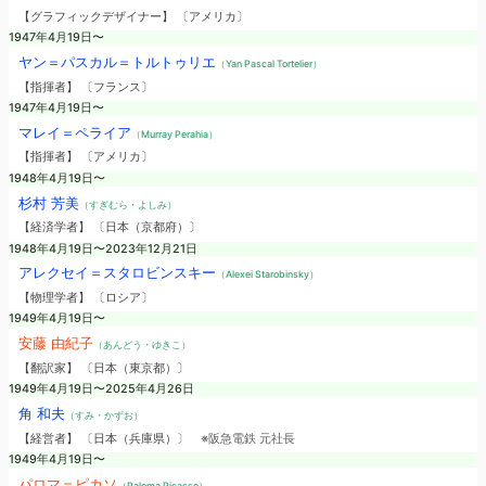
【グラフィックデザイナー】 〔アメリカ〕
1947年4月19日〜
ヤン＝パスカル＝トルトゥリエ
（Yan Pascal Tortelier）
【指揮者】 〔フランス〕
1947年4月19日〜
マレイ＝ペライア
（Murray Perahia）
【指揮者】 〔アメリカ〕
1948年4月19日〜
杉村 芳美
（すぎむら・よしみ）
【経済学者】 〔日本（京都府）〕
1948年4月19日〜2023年12月21日
アレクセイ＝スタロビンスキー
（Alexei Starobinsky）
【物理学者】 〔ロシア〕
1949年4月19日〜
安藤 由紀子
（あんどう・ゆきこ）
【翻訳家】 〔日本（東京都）〕
1949年4月19日〜2025年4月26日
角 和夫
（すみ・かずお）
【経営者】 〔日本（兵庫県）〕
※阪急電鉄 元社長
1949年4月19日〜
パロマ＝ピカソ
（Paloma Picasso）