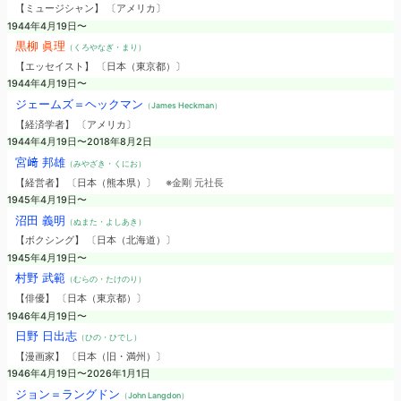
【ミュージシャン】 〔アメリカ〕
1944年4月19日〜
黒柳 眞理
（くろやなぎ・まり）
【エッセイスト】 〔日本（東京都）〕
1944年4月19日〜
ジェームズ＝ヘックマン
（James Heckman）
【経済学者】 〔アメリカ〕
1944年4月19日〜2018年8月2日
宮﨑 邦雄
（みやざき・くにお）
【経営者】 〔日本（熊本県）〕
※金剛 元社長
1945年4月19日〜
沼田 義明
（ぬまた・よしあき）
【ボクシング】 〔日本（北海道）〕
1945年4月19日〜
村野 武範
（むらの・たけのり）
【俳優】 〔日本（東京都）〕
1946年4月19日〜
日野 日出志
（ひの・ひでし）
【漫画家】 〔日本（旧・満州）〕
1946年4月19日〜2026年1月1日
ジョン＝ラングドン
（John Langdon）