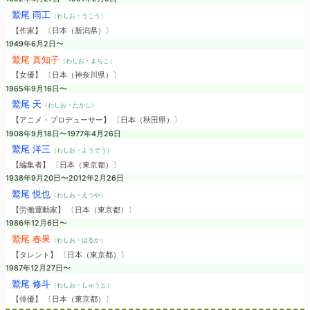
鷲尾 雨工
（わしお・うこう）
【作家】 〔日本（新潟県）〕
1949年6月2日〜
鷲尾 真知子
（わしお・まちこ）
【女優】 〔日本（神奈川県）〕
1965年9月16日〜
鷲尾 天
（わしお・たかし）
【アニメ・プロデューサー】 〔日本（秋田県）〕
1908年9月18日〜1977年4月26日
鷲尾 洋三
（わしお・ようぞう）
【編集者】 〔日本（東京都）〕
1938年9月20日〜2012年2月26日
鷲尾 悦也
（わしお・えつや）
【労働運動家】 〔日本（東京都）〕
1986年12月6日〜
鷲尾 春果
（わしお・はるか）
【タレント】 〔日本（東京都）〕
1987年12月27日〜
鷲尾 修斗
（わしお・しゅうと）
【俳優】 〔日本（東京都）〕