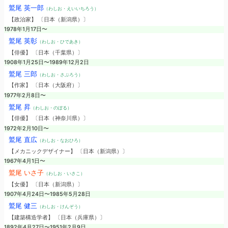
鷲尾 英一郎
（わしお・えいいちろう）
【政治家】 〔日本（新潟県）〕
1978年1月17日〜
鷲尾 英彰
（わしお・ひであき）
【俳優】 〔日本（千葉県）〕
1908年1月25日〜1989年12月2日
鷲尾 三郎
（わしお・さぶろう）
【作家】 〔日本（大阪府）〕
1977年2月8日〜
鷲尾 昇
（わしお・のぼる）
【俳優】 〔日本（神奈川県）〕
1972年2月10日〜
鷲尾 直広
（わしお・なおひろ）
【メカニックデザイナー】 〔日本（新潟県）〕
1967年4月1日〜
鷲尾 いさ子
（わしお・いさこ）
【女優】 〔日本（新潟県）〕
1907年4月24日〜1985年5月28日
鷲尾 健三
（わしお・けんぞう）
【建築構造学者】 〔日本（兵庫県）〕
1892年4月27日〜1951年2月9日