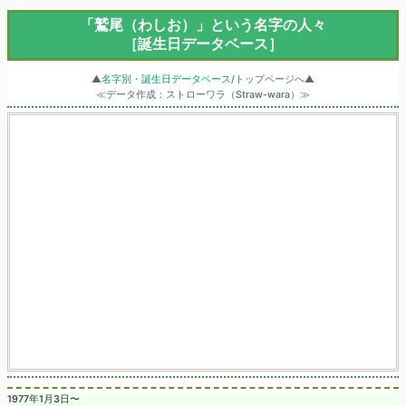
「鷲尾（わしお）」という名字の人々
［誕生日データベース］
▲
名字別・誕生日データベース
/トップページへ▲
≪データ作成：ストローワラ（Straw-wara）≫
1977年1月3日〜