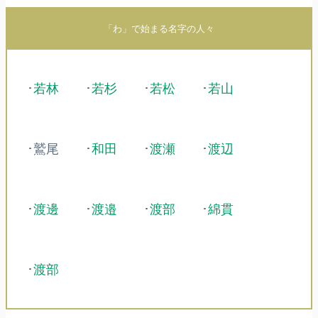
「わ」で始まる名字の人々
･
若林
･
若杉
･
若松
･
若山
･鷲尾
･
和田
･
渡瀬
･
渡辺
･
渡邊
･
渡邉
･
渡部
･
綿貫
･
渡部