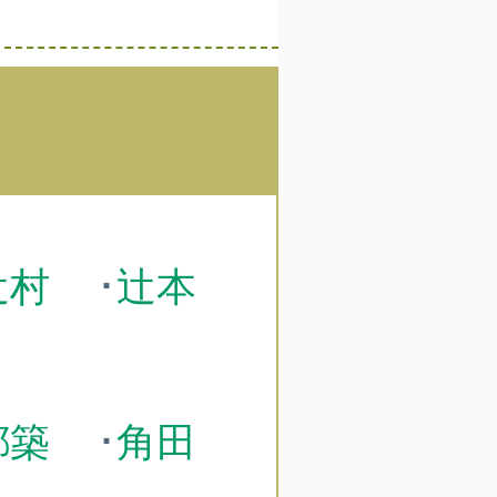
辻村
･
辻本
都築
･
角田