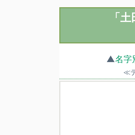
「土
▲
名字
≪