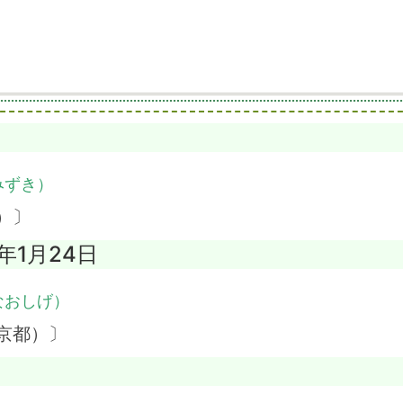
みずき）
）〕
3年1月24日
なおしげ）
京都）〕