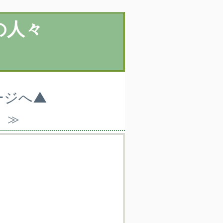
の人々
ージへ▲
）≫