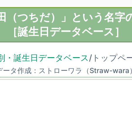
田（つちだ）」という名字
［誕生日データベース］
別・誕生日データベース
/トップペ
データ作成：ストローワラ（Straw-wara