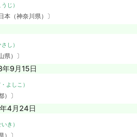
こうじ）
〔日本（神奈川県）〕
ひさし）
山県）〕
3年9月15日
だ・よしこ）
都）〕
2年4月24日
せいき）
県）〕