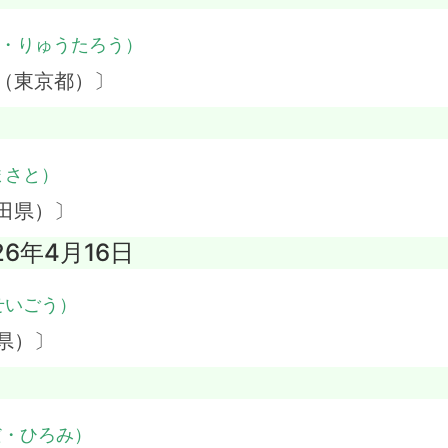
・りゅうたろう）
（東京都）〕
まさと）
田県）〕
26年4月16日
せいごう）
県）〕
だ・ひろみ）