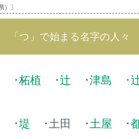
県）〕
「つ」で始まる名字の人々
本
･
柘植
･
辻
･
津島
･
井
･
堤
･土田
･
土屋
･