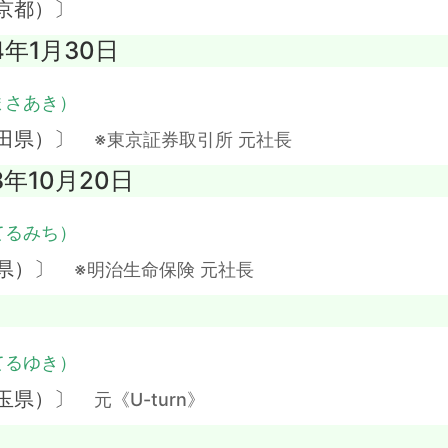
京都）〕
4年1月30日
まさあき）
秋田県）〕
※東京証券取引所 元社長
8年10月20日
てるみち）
分県）〕
※明治生命保険 元社長
てるゆき）
埼玉県）〕
元《U-turn》