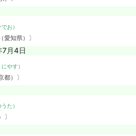
ひでお）
（愛知県）〕
年7月4日
くにやす）
京都）〕
ゆうた）
）〕