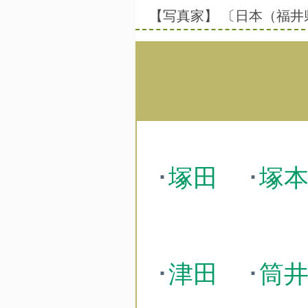
【写真家】 〔日本（福井
･
塚田
･
塚
･
津田
･
筒