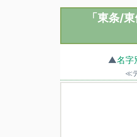
「東条/
▲
名字
≪