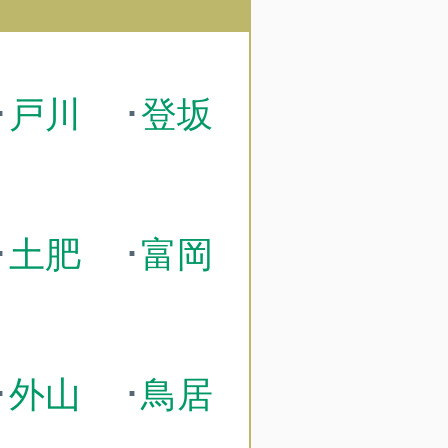
･
戸川
･
登坂
･
土肥
･
富岡
･
外山
･
鳥居