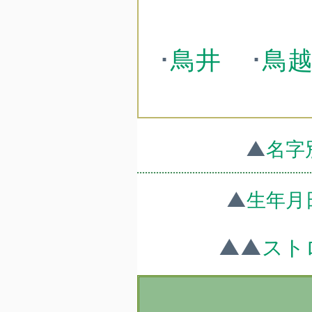
･
鳥井
･
鳥
▲
名字
▲
生年月
▲▲
スト