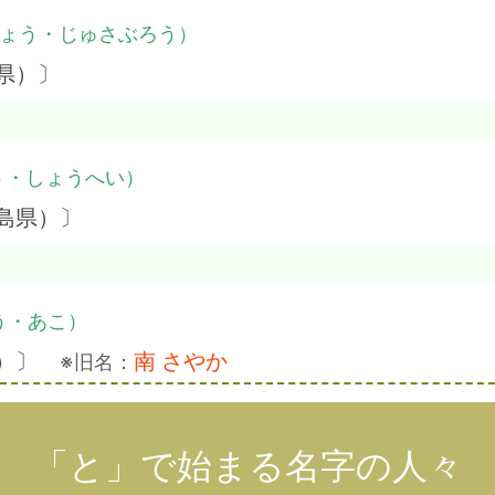
ょう・じゅさぶろう）
県）〕
う・しょうへい）
島県）〕
う・あこ）
県）〕
南 さやか
※旧名：
「と」で始まる名字の人々