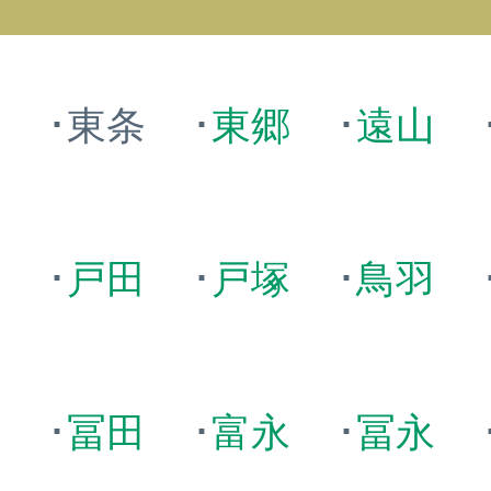
居
･東条
･
東郷
･
遠山
永
･
戸田
･
戸塚
･
鳥羽
田
･
冨田
･
富永
･
冨永