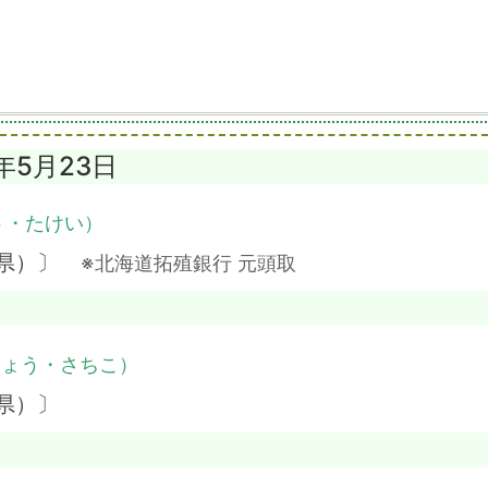
1年5月23日
う・たけい）
知県）〕
※北海道拓殖銀行 元頭取
じょう・さちこ）
県）〕