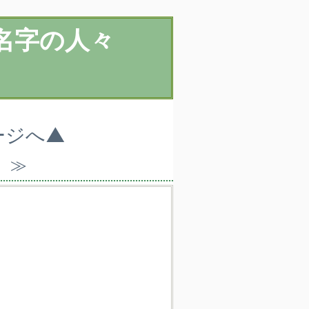
名字の人々
ージへ▲
）≫