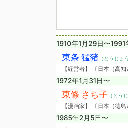
1910年1月29日〜199
東条 猛猪
（とうじょ
【経営者】 〔日本（高
1972年1月31日〜
東條 さち子
（とう
【漫画家】 〔日本（徳島
1985年2月5日〜