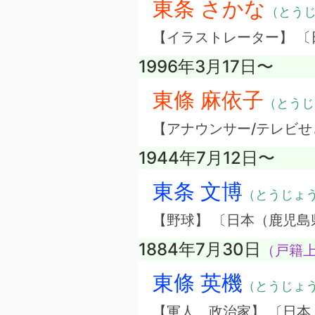
東条 さかな
（とう
【イラストレーター】 〔
1996年3月17日〜
東條 麻依子
（とうじ
【アナウンサー/テレビせ
1944年7月12日〜
東条 文博
（とうじょ
【野球】 〔日本（鹿児島
1884年7月30日
（戸籍上
東條 英機
（とうじょ
【軍人、政治家】 〔日