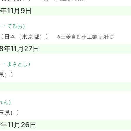
2年11月9日
う・てるお）
 〔日本（東京都）〕
※三菱自動車工業 元社長
08年11月27日
う・まさとし）
県）〕
れん）
玉県）〕
3年11月26日