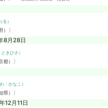
おる）
府）〕
2年8月28日
・ときひさ）
京都）〕
わ・かなこ）
知県）〕
年12月11日