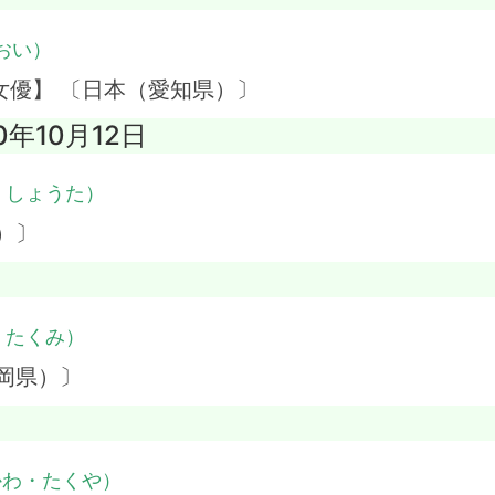
おい）
女優】 〔日本（愛知県）〕
0年10月12日
・しょうた）
）〕
・たくみ）
岡県）〕
かわ・たくや）