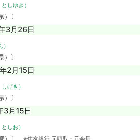
・としゆき）
県）〕
2年3月26日
ん）
県）〕
9年2月15日
・しげき）
県）〕
年3月15日
・としお）
京都）〕
※住友銀行 元頭取・元会長