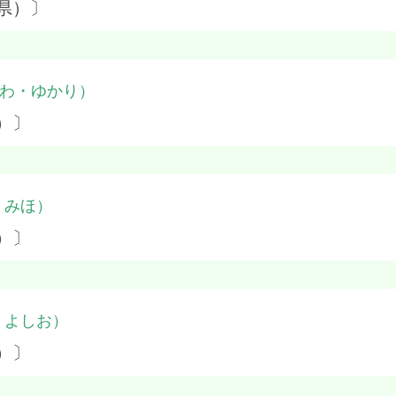
県）〕
わ・ゆかり）
）〕
・みほ）
）〕
・よしお）
）〕