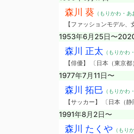
森川 葵
（もりかわ・あ
【ファッションモデル、
1953年6月25日〜202
森川 正太
（もりかわ
【俳優】 〔日本（東京都
1977年7月11日〜
森川 拓巳
（もりかわ
【サッカー】 〔日本（静
1991年8月2日〜
森川 たくや
（もり