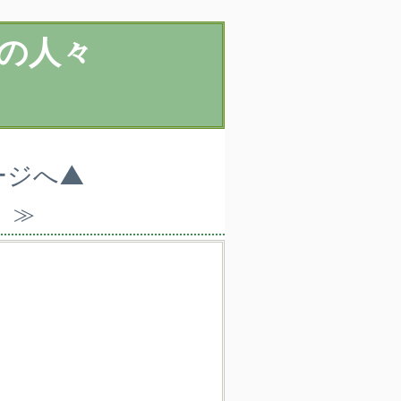
の人々
ージへ▲
）≫