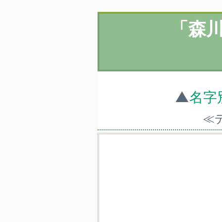
「森
▲
名字
≪