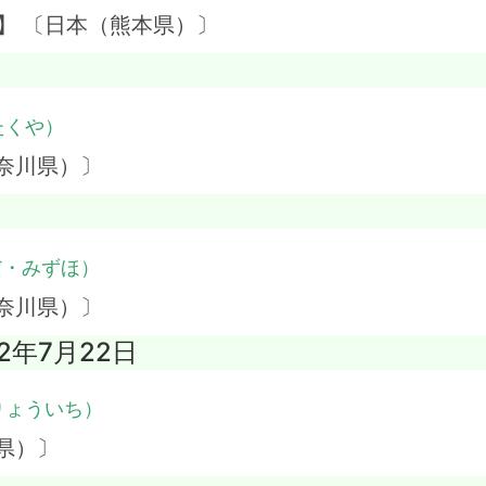
】 〔日本（熊本県）〕
たくや）
奈川県）〕
だ・みずほ）
奈川県）〕
22年7月22日
りょういち）
県）〕