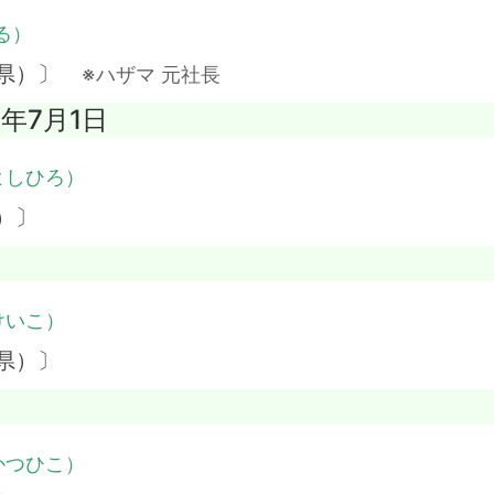
る）
本県）〕
※ハザマ 元社長
5年7月1日
よしひろ）
）〕
けいこ）
県）〕
かつひこ）