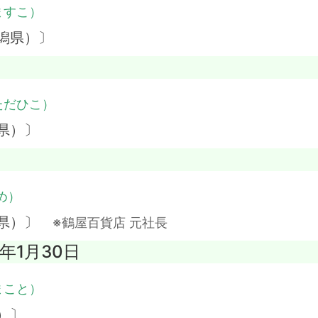
ますこ）
潟県）〕
ただひこ）
県）〕
め）
本県）〕
※鶴屋百貨店 元社長
1年1月30日
まこと）
）〕