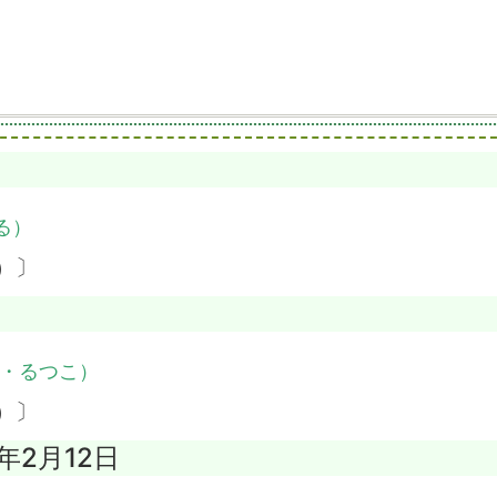
る）
）〕
・るつこ）
）〕
3年2月12日