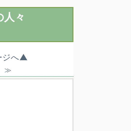
の人々
ージへ▲
）≫