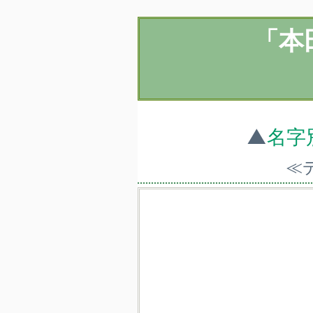
「本
▲
名字
≪