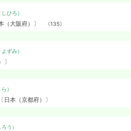
よしひろ）
日本（大阪府）〕
《135》
きよずみ）
）〕
さら）
 〔日本（京都府）〕
しろう）