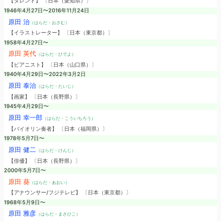
【タレント】 〔日本（愛知県）〕
1946年4月27日〜2016年11月24日
原田 治
（はらだ・おさむ）
【イラストレーター】 〔日本（東京都）〕
1958年4月27日〜
原田 英代
（はらだ・ひでよ）
【ピアニスト】 〔日本（山口県）〕
1940年4月29日〜2022年3月2日
原田 泰治
（はらだ・たいじ）
【画家】 〔日本（長野県）〕
1945年4月29日〜
原田 幸一郎
（はらだ・こういちろう）
【バイオリン奏者】 〔日本（福岡県）〕
1978年5月7日〜
原田 健二
（はらだ・けんじ）
【俳優】 〔日本（長野県）〕
2000年5月7日〜
原田 葵
（はらだ・あおい）
【アナウンサー/フジテレビ】 〔日本（東京都）〕
1968年5月9日〜
原田 雅彦
（はらだ・まさひこ）