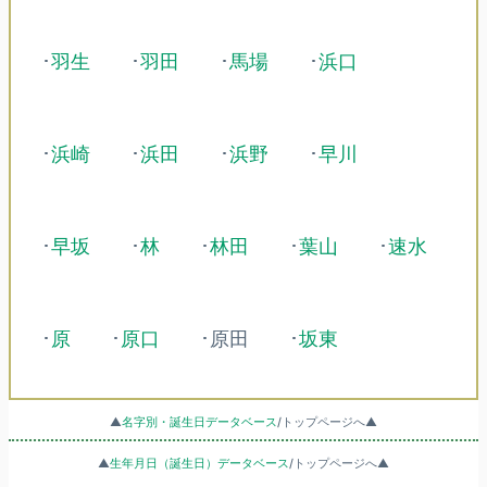
･
羽生
･
羽田
･
馬場
･
浜口
･
浜崎
･
浜田
･
浜野
･
早川
･
早坂
･
林
･
林田
･
葉山
･
速水
･
原
･
原口
･原田
･
坂東
▲
名字別・誕生日データベース
/トップページへ▲
▲
生年月日（誕生日）データベース
/トップページへ▲