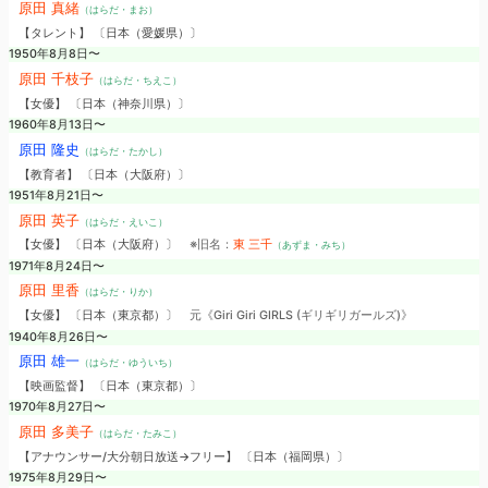
原田 真緒
（はらだ・まお）
【タレント】 〔日本（愛媛県）〕
1950年8月8日〜
原田 千枝子
（はらだ・ちえこ）
【女優】 〔日本（神奈川県）〕
1960年8月13日〜
原田 隆史
（はらだ・たかし）
【教育者】 〔日本（大阪府）〕
1951年8月21日〜
原田 英子
（はらだ・えいこ）
【女優】 〔日本（大阪府）〕
※旧名：
東 三千
（あずま・みち）
1971年8月24日〜
原田 里香
（はらだ・りか）
【女優】 〔日本（東京都）〕
元《Giri Giri GIRLS (ギリギリガールズ)》
1940年8月26日〜
原田 雄一
（はらだ・ゆういち）
【映画監督】 〔日本（東京都）〕
1970年8月27日〜
原田 多美子
（はらだ・たみこ）
【アナウンサー/大分朝日放送→フリー】 〔日本（福岡県）〕
1975年8月29日〜