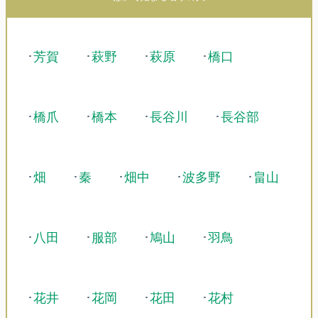
･
芳賀
･
萩野
･
萩原
･
橋口
･
橋爪
･
橋本
･
長谷川
･
長谷部
･
畑
･
秦
･
畑中
･
波多野
･
畠山
･
八田
･
服部
･
鳩山
･
羽鳥
･
花井
･
花岡
･
花田
･
花村