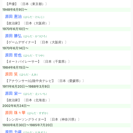
【声優】 〔日本（東京都）〕
1948年6月9日〜
原田 憲治
（はらだ・けんじ）
【政治家】 〔日本（大阪府）〕
1970年6月10日〜
原田 勝弘
（はらだ・かつひろ）
【ゲームデザイナー】 〔日本（大阪府）〕
1970年6月14日〜
原田 哲也
（はらだ・てつや）
【オートバイレーサー】 〔日本（千葉県）〕
1984年6月15日〜
原田 笑
（はらだ・えみ）
【アナウンサー/山陰中央テレビ】 〔日本（愛媛県）〕
1911年6月20日〜1988年3月9日
原田 栄一
（はらだ・えいいち）
【政治家】 〔日本（北海道）〕
2002年6月24日〜
原田 珠々華
（はらだ・すずか）
【シンガーソングライター】 〔日本（神奈川県）〕
1900年6月30日〜1985年7月20日
原田 力蔵
（はらだ・りきぞう）