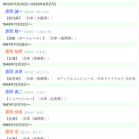
1913年11月20日〜2003年6月27日
原田 誠一
（はらだ・せいいち）
【政治家】 〔日本（大阪府）〕
1949年11月22日〜
原田 順一
（はらだ・じゅんいち）
【競艇（ボートレース）】 〔日本（福岡県）〕
1967年11月28日〜
原田 知世
（はらだ・ともよ）
【女優】 〔日本（長崎県）〕
1948年12月3日〜
原田 泳幸
（はらだ・えいこう）
【経営者】 〔日本（長崎県）〕
※アップルコンピュータ、日本マクドナルド 元社長
1958年12月5日〜
原田 真二
（はらだ・しんじ）
【ミュージシャン】 〔日本（広島県）〕
1981年12月11日〜
原田 佳奈
（はらだ・かな）
【女優】 〔日本（福岡県）〕
1985年12月12日〜
原田 京
（はらだ・きょう）
【女優】 〔日本（岩手県）〕