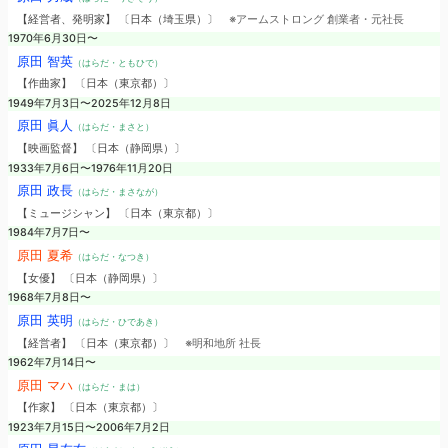
【経営者、発明家】 〔日本（埼玉県）〕
※アームストロング 創業者・元社長
1970年6月30日〜
原田 智英
（はらだ・ともひで）
【作曲家】 〔日本（東京都）〕
1949年7月3日〜2025年12月8日
原田 眞人
（はらだ・まさと）
【映画監督】 〔日本（静岡県）〕
1933年7月6日〜1976年11月20日
原田 政長
（はらだ・まさなが）
【ミュージシャン】 〔日本（東京都）〕
1984年7月7日〜
原田 夏希
（はらだ・なつき）
【女優】 〔日本（静岡県）〕
1968年7月8日〜
原田 英明
（はらだ・ひであき）
【経営者】 〔日本（東京都）〕
※明和地所 社長
1962年7月14日〜
原田 マハ
（はらだ・まは）
【作家】 〔日本（東京都）〕
1923年7月15日〜2006年7月2日