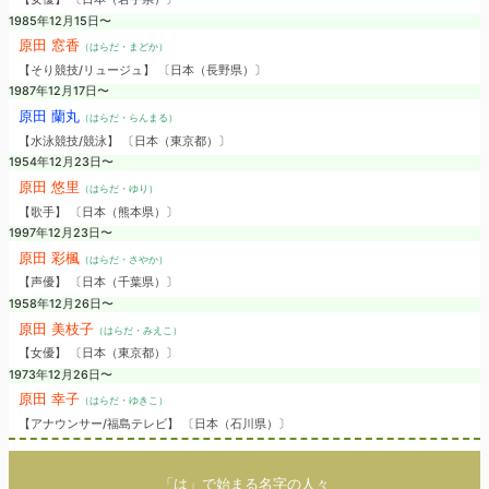
1985年12月15日〜
原田 窓香
（はらだ・まどか）
【そり競技/リュージュ】 〔日本（長野県）〕
1987年12月17日〜
原田 蘭丸
（はらだ・らんまる）
【水泳競技/競泳】 〔日本（東京都）〕
1954年12月23日〜
原田 悠里
（はらだ・ゆり）
【歌手】 〔日本（熊本県）〕
1997年12月23日〜
原田 彩楓
（はらだ・さやか）
【声優】 〔日本（千葉県）〕
1958年12月26日〜
原田 美枝子
（はらだ・みえこ）
【女優】 〔日本（東京都）〕
1973年12月26日〜
原田 幸子
（はらだ・ゆきこ）
【アナウンサー/福島テレビ】 〔日本（石川県）〕
「は」で始まる名字の人々