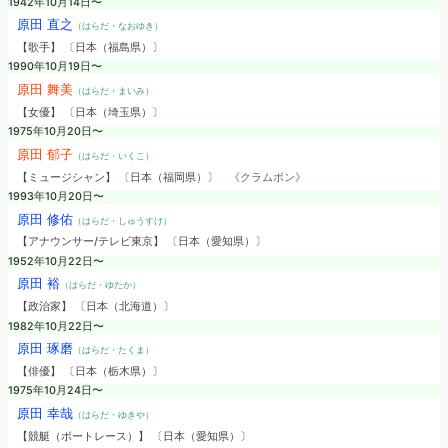
1942年10月14日〜
原田 直之
（はらだ・なおゆき）
【歌手】 〔日本（福島県）〕
1990年10月19日〜
原田 舞美
（はらだ・まいみ）
【女優】 〔日本（埼玉県）〕
1975年10月20日〜
原田 郁子
（はらだ・いくこ）
【ミュージシャン】 〔日本（福岡県）〕
《クラムボン》
1993年10月20日〜
原田 修佑
（はらだ・しゅうすけ）
【アナウンサー/テレビ東京】 〔日本（愛知県）〕
1952年10月22日〜
原田 裕
（はらだ・ゆたか）
【政治家】 〔日本（北海道）〕
1982年10月22日〜
原田 琢磨
（はらだ・たくま）
【俳優】 〔日本（栃木県）〕
1975年10月24日〜
原田 幸哉
（はらだ・ゆきや）
【競艇（ボートレース）】 〔日本（愛知県）〕