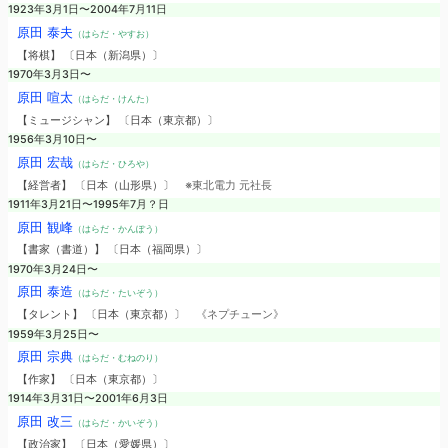
1923年3月1日〜2004年7月11日
原田 泰夫
（はらだ・やすお）
【将棋】 〔日本（新潟県）〕
1970年3月3日〜
原田 喧太
（はらだ・けんた）
【ミュージシャン】 〔日本（東京都）〕
1956年3月10日〜
原田 宏哉
（はらだ・ひろや）
【経営者】 〔日本（山形県）〕
※東北電力 元社長
1911年3月21日〜1995年7月？日
原田 観峰
（はらだ・かんぽう）
【書家（書道）】 〔日本（福岡県）〕
1970年3月24日〜
原田 泰造
（はらだ・たいぞう）
【タレント】 〔日本（東京都）〕
《ネプチューン》
1959年3月25日〜
原田 宗典
（はらだ・むねのり）
【作家】 〔日本（東京都）〕
1914年3月31日〜2001年6月3日
原田 改三
（はらだ・かいぞう）
【政治家】 〔日本（愛媛県）〕