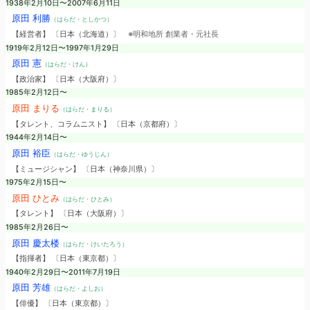
1938年2月10日〜2007年6月11日
原田 利勝
（はらだ・としかつ）
【経営者】 〔日本（北海道）〕
※明和地所 創業者・元社長
1919年2月12日〜1997年1月29日
原田 憲
（はらだ・けん）
【政治家】 〔日本（大阪府）〕
1985年2月12日〜
原田 まりる
（はらだ・まりる）
【タレント、コラムニスト】 〔日本（京都府）〕
1944年2月14日〜
原田 裕臣
（はらだ・ゆうじん）
【ミュージシャン】 〔日本（神奈川県）〕
1975年2月15日〜
原田 ひとみ
（はらだ・ひとみ）
【タレント】 〔日本（大阪府）〕
1985年2月26日〜
原田 慶太楼
（はらだ・けいたろう）
【指揮者】 〔日本（東京都）〕
1940年2月29日〜2011年7月19日
原田 芳雄
（はらだ・よしお）
【俳優】 〔日本（東京都）〕