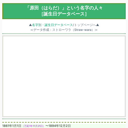
「原田（はらだ）」という名字の人々
［誕生日データベース］
▲
名字別・誕生日データベース
/トップページへ▲
≪データ作成：ストローワラ（Straw-wara）≫
1861年1月1日
〜1894年12月2日
（万延1年11月21日）