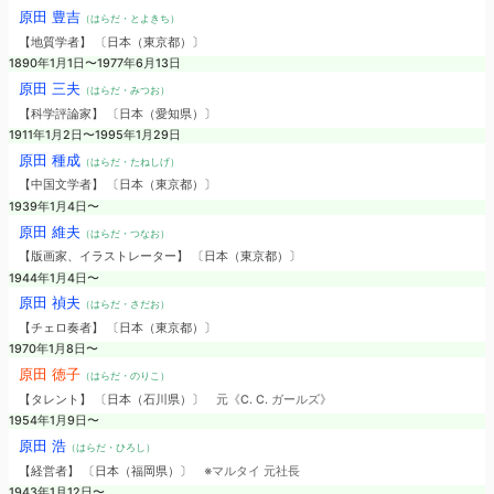
原田 豊吉
（はらだ・とよきち）
【地質学者】 〔日本（東京都）〕
1890年1月1日〜1977年6月13日
原田 三夫
（はらだ・みつお）
【科学評論家】 〔日本（愛知県）〕
1911年1月2日〜1995年1月29日
原田 種成
（はらだ・たねしげ）
【中国文学者】 〔日本（東京都）〕
1939年1月4日〜
原田 維夫
（はらだ・つなお）
【版画家、イラストレーター】 〔日本（東京都）〕
1944年1月4日〜
原田 禎夫
（はらだ・さだお）
【チェロ奏者】 〔日本（東京都）〕
1970年1月8日〜
原田 徳子
（はらだ・のりこ）
【タレント】 〔日本（石川県）〕
元《C. C. ガールズ》
1954年1月9日〜
原田 浩
（はらだ・ひろし）
【経営者】 〔日本（福岡県）〕
※マルタイ 元社長
1943年1月12日〜