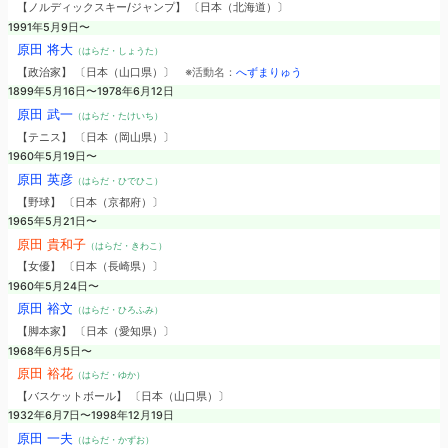
【ノルディックスキー/ジャンプ】 〔日本（北海道）〕
1991年5月9日〜
原田 将大
（はらだ・しょうた）
【政治家】 〔日本（山口県）〕
※活動名：
へずまりゅう
1899年5月16日〜1978年6月12日
原田 武一
（はらだ・たけいち）
【テニス】 〔日本（岡山県）〕
1960年5月19日〜
原田 英彦
（はらだ・ひでひこ）
【野球】 〔日本（京都府）〕
1965年5月21日〜
原田 貴和子
（はらだ・きわこ）
【女優】 〔日本（長崎県）〕
1960年5月24日〜
原田 裕文
（はらだ・ひろふみ）
【脚本家】 〔日本（愛知県）〕
1968年6月5日〜
原田 裕花
（はらだ・ゆか）
【バスケットボール】 〔日本（山口県）〕
1932年6月7日〜1998年12月19日
原田 一夫
（はらだ・かずお）