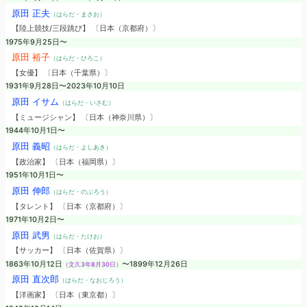
原田 正夫
（はらだ・まさお）
【陸上競技/三段跳び】 〔日本（京都府）〕
1975年9月25日〜
原田 裕子
（はらだ・ひろこ）
【女優】 〔日本（千葉県）〕
1931年9月28日〜2023年10月10日
原田 イサム
（はらだ・いさむ）
【ミュージシャン】 〔日本（神奈川県）〕
1944年10月1日〜
原田 義昭
（はらだ・よしあき）
【政治家】 〔日本（福岡県）〕
1951年10月1日〜
原田 伸郎
（はらだ・のぶろう）
【タレント】 〔日本（京都府）〕
1971年10月2日〜
原田 武男
（はらだ・たけお）
【サッカー】 〔日本（佐賀県）〕
1863年10月12日
〜1899年12月26日
（文久3年8月30日）
原田 直次郎
（はらだ・なおじろう）
【洋画家】 〔日本（東京都）〕