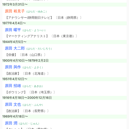
1972年3月31日〜
原田 裕見子
（はらだ・ゆみこ）
【アナウンサー/静岡朝日テレビ】 〔日本（静岡県）〕
1977年4月4日〜
原田 曜平
（はらだ・ようへい）
【マーケティングアナリスト】 〔日本（東京都）〕
1944年4月5日〜
原田 大二郎
（はらだ・だいじろう）
【俳優】 〔日本（山口県）〕
1900年4月10日〜1979年2月2日
原田 與作
（はらだ・よさく）
【政治家】 〔日本（北海道）〕
1951年4月12日〜
原田 招雄
（はらだ・あきお）
【ボウリング】 〔日本（埼玉県）〕
1916年4月18日〜2000年12月16日
原田 文也
（はらだ・ぶんや）
【政治家】 〔日本（長野県）〕
1969年4月18日〜
原田 潤
（はらだ・じゅん）