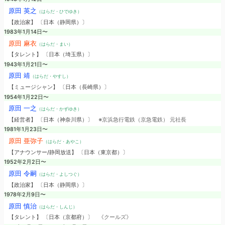
原田 英之
（はらだ・ひでゆき）
【政治家】 〔日本（静岡県）〕
1983年1月14日〜
原田 麻衣
（はらだ・まい）
【タレント】 〔日本（埼玉県）〕
1943年1月21日〜
原田 靖
（はらだ・やすし）
【ミュージシャン】 〔日本（長崎県）〕
1954年1月22日〜
原田 一之
（はらだ・かずゆき）
【経営者】 〔日本（神奈川県）〕
※京浜急行電鉄（京急電鉄） 元社長
1981年1月23日〜
原田 亜弥子
（はらだ・あやこ）
【アナウンサー/静岡放送】 〔日本（東京都）〕
1952年2月2日〜
原田 令嗣
（はらだ・よしつぐ）
【政治家】 〔日本（静岡県）〕
1978年2月9日〜
原田 慎治
（はらだ・しんじ）
【タレント】 〔日本（京都府）〕
《クールズ》