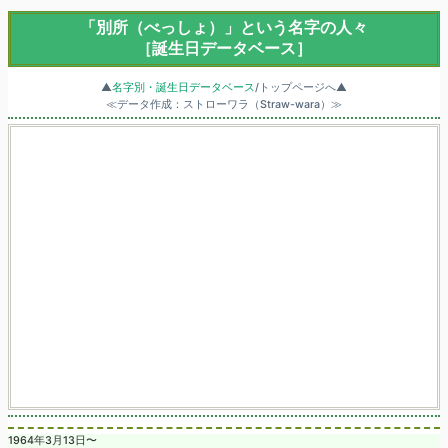
「別所（べっしょ）」という名字の人々
［誕生日データベース］
▲
名字別・誕生日データベース
/トップページへ▲
≪データ作成：ストローワラ（Straw-wara）≫
1964年3月13日〜