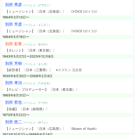
別所 秀彦
（べっしょ・ひでひこ）
【ミュージシャン】 〔日本（北海道）〕
《VOICE (ボイス)》
1964年3月13日〜
別所 芳彦
（べっしょ・よしひこ）
【ミュージシャン】 〔日本（北海道）〕
《VOICE (ボイス)》
1984年5月19日〜
別所 彩香
（べっしょ・あやか）
【タレント】 〔日本（東京都）〕
1943年5月27日〜2025年12月8日
別所 芳樹
（べっしょ・よしき）
【経営者】 〔日本（三重県）〕
※スズケン 元社長
1935年8月30日〜2006年2月4日
別所 孝治
（べっしょ・たかはる）
【テレビ・プロデューサー】 〔日本（東京都）〕
1965年8月31日〜
別所 哲也
（べっしょ・てつや）
【俳優】 〔日本（静岡県）〕
1973年9月22日〜
別所 悠二
（べっしょ・ゆうじ）
【ミュージシャン】 〔日本（広島県）〕
《Bluem of Youth》
1922年10月1日〜1999年6月24日