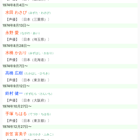
1974年8月4日〜
水田 わさび
（みずた・わさび）
【声優】 〔日本（三重県）〕
1974年8月13日〜
永野 愛
（ながの・あい）
【声優】 〔日本（埼玉県）〕
1974年8月28日〜
水橋 かおり
（みずはし・かおり）
【声優】 〔日本（北海道）〕
1974年9月7日〜
高橋 広樹
（たかはし・ひろき）
【声優】 〔日本（東京都）〕
1974年9月12日〜
鈴村 健一
（すずむら・けんいち）
【声優】 〔日本（大阪府）〕
1974年10月27日〜
手塚 ちはる
（てづか・ちはる）
【声優】 〔日本（東京都）〕
1974年12月27日〜
折笠 富美子
（おりかさ・ふみこ）