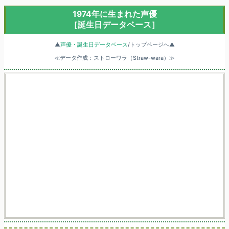
1974年に生まれた声優
［誕生日データベース］
▲
声優・誕生日データベース
/トップページへ▲
≪データ作成：ストローワラ（Straw-wara）≫