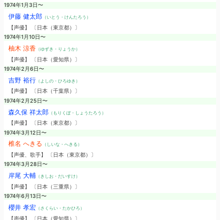
1974年1月3日〜
伊藤 健太郎
（いとう・けんたろう）
【声優】 〔日本（東京都）〕
1974年1月10日〜
柚木 涼香
（ゆずき・りょうか）
【声優】 〔日本（愛知県）〕
1974年2月6日〜
吉野 裕行
（よしの・ひろゆき）
【声優】 〔日本（千葉県）〕
1974年2月25日〜
森久保 祥太郎
（もりくぼ・しょうたろう）
【声優】 〔日本（東京都）〕
1974年3月12日〜
椎名 へきる
（しいな・へきる）
【声優、歌手】 〔日本（東京都）〕
1974年3月28日〜
岸尾 大輔
（きしお・だいすけ）
【声優】 〔日本（三重県）〕
1974年6月13日〜
櫻井 孝宏
（さくらい・たかひろ）
【声優】 〔日本（愛知県）〕