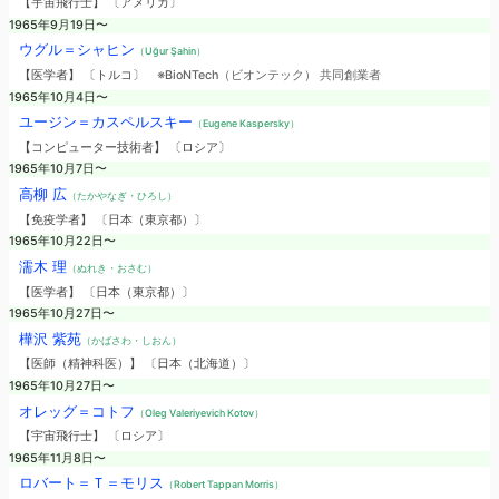
【宇宙飛行士】 〔アメリカ〕
1965年9月19日〜
ウグル＝シャヒン
（Uğur Şahin）
【医学者】 〔トルコ〕
※BioNTech（ビオンテック） 共同創業者
1965年10月4日〜
ユージン＝カスペルスキー
（Eugene Kaspersky）
【コンピューター技術者】 〔ロシア〕
1965年10月7日〜
高柳 広
（たかやなぎ・ひろし）
【免疫学者】 〔日本（東京都）〕
1965年10月22日〜
濡木 理
（ぬれき・おさむ）
【医学者】 〔日本（東京都）〕
1965年10月27日〜
樺沢 紫苑
（かばさわ・しおん）
【医師（精神科医）】 〔日本（北海道）〕
1965年10月27日〜
オレッグ＝コトフ
（Oleg Valeriyevich Kotov）
【宇宙飛行士】 〔ロシア〕
1965年11月8日〜
ロバート＝Ｔ＝モリス
（Robert Tappan Morris）