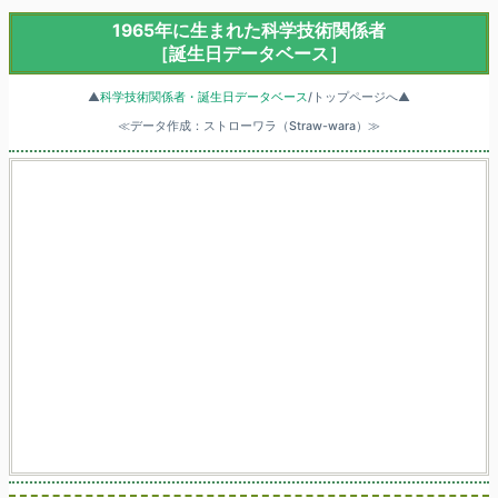
1965年に生まれた科学技術関係者
［誕生日データベース］
▲
科学技術関係者・誕生日データベース
/トップページへ▲
≪データ作成：ストローワラ（Straw-wara）≫