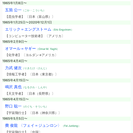
1965年1月8日〜
五箇 公一
（ごか・こういち）
【昆虫学者】 〔日本（富山県）〕
1965年1月25日〜2020年12月1日
エリック＝エングストーム
（Eric Engstrom）
【コンピューター技術者】 〔アメリカ〕
1965年2月9日〜
オマール＝ヤギー
（Omar M. Yaghi）
【化学者】 〔ヨルダン→アメリカ〕
1965年4月4日〜
力武 健次
（りきたけ・けんじ）
【情報工学者】 〔日本（東京都）〕
1965年4月15日〜
鳴沢 真也
（なるさわ・しんや）
【天文学者】 〔日本（長野県）〕
1965年4月15日〜
野口 聡一
（のぐち・そういち）
【宇宙飛行士】 〔日本（神奈川県）〕
1965年5月5日〜
費 俊龍 〈フェイ＝ジュンロン〉
（Fei Junlong）
【宇宙飛行士】 〔中国〕