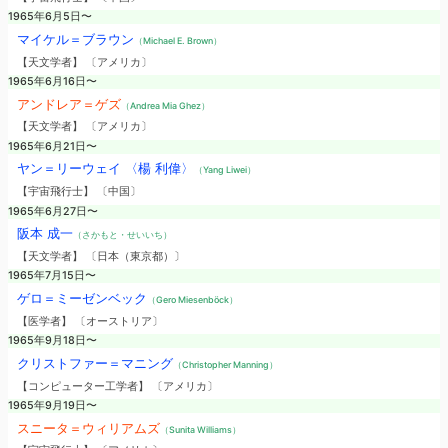
1965年6月5日〜
マイケル＝ブラウン
（Michael E. Brown）
【天文学者】 〔アメリカ〕
1965年6月16日〜
アンドレア＝ゲズ
（Andrea Mia Ghez）
【天文学者】 〔アメリカ〕
1965年6月21日〜
ヤン＝リーウェイ 〈楊 利偉〉
（Yang Liwei）
【宇宙飛行士】 〔中国〕
1965年6月27日〜
阪本 成一
（さかもと・せいいち）
【天文学者】 〔日本（東京都）〕
1965年7月15日〜
ゲロ＝ミーゼンベック
（Gero Miesenböck）
【医学者】 〔オーストリア〕
1965年9月18日〜
クリストファー＝マニング
（Christopher Manning）
【コンピューター工学者】 〔アメリカ〕
1965年9月19日〜
スニータ＝ウィリアムズ
（Sunita Williams）