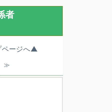
係者
プページへ▲
）≫