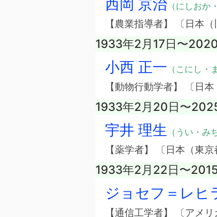
西岡 京治
（にしおか
【農業指導者】 〔日本（
1933年2月17日〜202
小西 正一
（こにし・
【動物行動学者】 〔日本
1933年2月20日〜202
宇井 理生
（うい・み
【薬学者】 〔日本（東京
1933年2月22日〜201
ジョセフ＝レヒ
【通信工学者】 〔アメリ