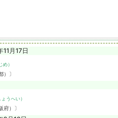
年11月17日
じめ）
都）〕
しょうへい）
阪府）〕