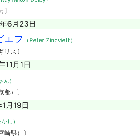
カ〕
1年6月23日
ビエフ
（Peter Zinovieff）
ギリス〕
年11月1日
ゅん）
京都）〕
年1月19日
たかし）
宮崎県）〕