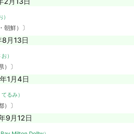
年2月13日
お）
・朝鮮）〕
年8月13日
さお）
県）〕
5年1月4日
・てるみ）
都）〕
3年9月12日
Ray Milton Dolby）