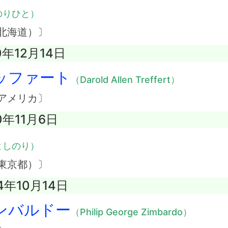
のりひと）
北海道）〕
0年12月14日
ッファート
（Darold Allen Treffert）
アメリカ〕
0年11月6日
よしのり）
東京都）〕
4年10月14日
ンバルドー
（Philip George Zimbardo）