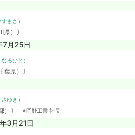
やすまさ）
川県）〕
年7月25日
・なるひと）
千葉県）〕
まさゆき）
京都）〕
※岡野工業 社長
2年3月21日