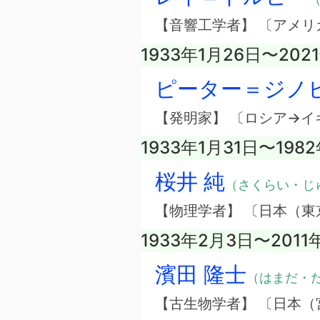
【音響工学者】 〔アメリ
1933年1月26日〜202
ピーター＝ジノ
【発明家】 〔ロシア→イ
1933年1月31日〜1982
桜井 純
（さくらい・じ
【物理学者】 〔日本（東
1933年2月3日〜2011
濱田 隆士
（はまだ・
【古生物学者】 〔日本（