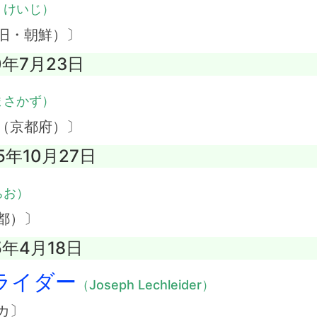
・けいじ）
旧・朝鮮）〕
0年7月23日
まさかず）
（京都府）〕
5年10月27日
ちお）
都）〕
5年4月18日
ライダー
（Joseph Lechleider）
カ〕