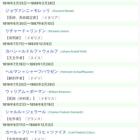
1816年2月25日〜1898年2月28日
ジョヴァンニ＝モレッリ
（Giovanni Morelli）
【医師、美術鑑定家】 〔イタリア〕
1816年6月30日〜1887年6月10日
リチャード＝リンドン
（Richard Lindon）
【発明家】 〔イギリス〕
1816年7月7日〜1893年12月6日
ヨハン＝ルドルフ＝ウォルフ
（Johann Rudolf Wolf）
【天文学者】 〔スイス〕
1816年7月19日〜1893年1月26日
ヘルマン＝シャーフハウゼン
（Hermann Schaaffhausen）
【解剖学者】 〔ドイツ〕
1816年7月20日〜1892年3月29日
ウィリアム＝ボーマン
（William Bowman）
【医師（外科医）】 〔イギリス〕
1816年8月21日〜1856年8月19日
シャルル＝ジェラール
（Charles Frederic Gerhardt）
【化学者】 〔フランス〕
1816年9月11日〜1888年12月3日
カール＝フリードリヒ＝ツァイス
（Carl Friedrich Zeiss）
【光学技術者】 〔ドイツ〕