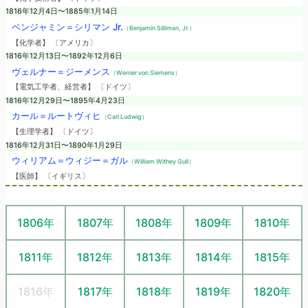
1816年12月4日〜1885年1月14日
ベンジャミン＝シリマン Jr.
（Benjamin Silliman, Jr.）
【化学者】 〔アメリカ〕
1816年12月13日〜1892年12月6日
ヴェルナー＝ジーメンス
（Werner von Siemens）
【電気工学者、経営者】 〔ドイツ〕
1816年12月29日〜1895年4月23日
カール＝ルートヴィヒ
（Carl Ludwig）
【生理学者】 〔ドイツ〕
1816年12月31日〜1890年1月29日
ウィリアム＝ウィジー＝ガル
（William Withey Gull）
【医師】 〔イギリス〕
1806年
1807年
1808年
1809年
1810年
1811年
1812年
1813年
1814年
1815年
1816年
1817年
1818年
1819年
1820年