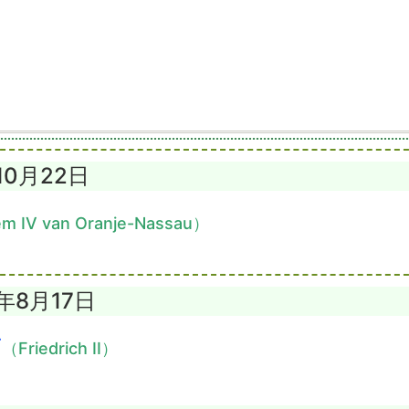
10月22日
em IV van Oranje-Nassau）
6年8月17日
世
（Friedrich II）