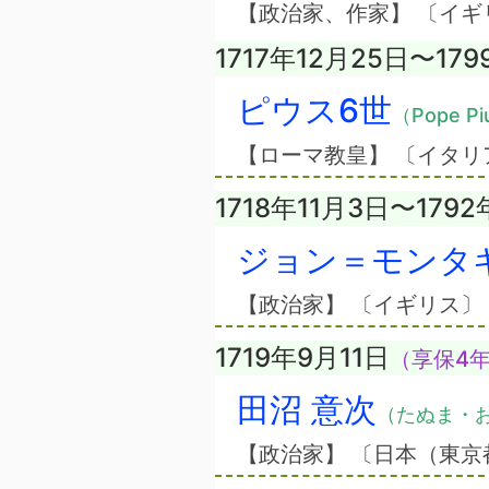
【政治家、作家】 〔イ
1717年12月25日〜17
ピウス6世
（Pope Pi
【ローマ教皇】 〔イタリ
1718年11月3日〜179
ジョン＝モンタ
【政治家】 〔イギリス
1719年9月11日
（享保4年
田沼 意次
（たぬま・
【政治家】 〔日本（東京