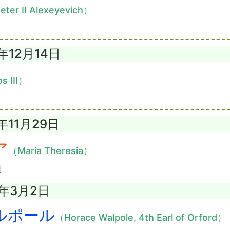
ter II Alexeyevich）
8年12月14日
s III）
年11月29日
ア
（Maria Theresia）
〕
7年3月2日
ルポール
（Horace Walpole, 4th Earl of Orford）