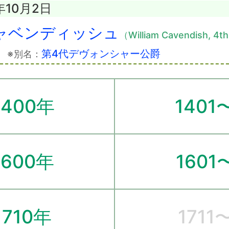
年10月2日
ャベンディッシュ
（William Cavendish, 4t
〕
第4代デヴォンシャー公爵
※別名：
1400年
1401
1600年
1601
1710年
1711