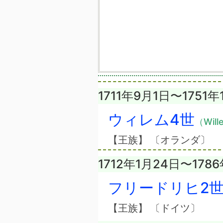
1711年9月1日〜1751年
ウィレム4世
（Will
【王族】 〔オランダ〕
1712年1月24日〜178
フリードリヒ2
【王族】 〔ドイツ〕