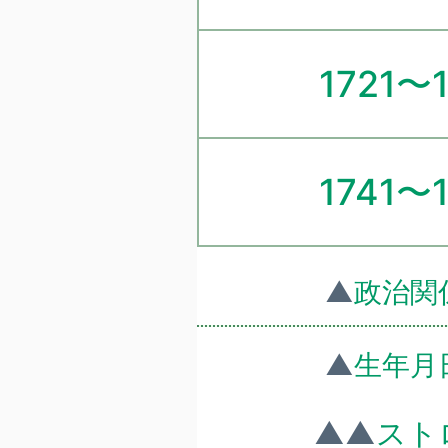
1721〜
1741〜
▲
政治関
▲
生年月
▲▲
スト