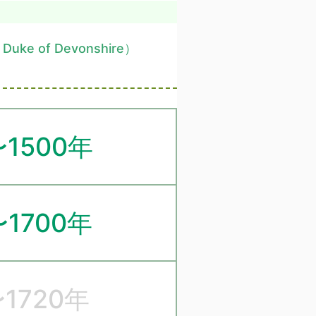
h Duke of Devonshire）
〜1500年
〜1700年
〜1720年