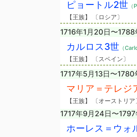
ピョートル2世
（Pe
【王族】 〔ロシア〕
1716年1月20日〜178
カルロス3世
（Carlo
【王族】 〔スペイン〕
1717年5月13日〜1780
マリア＝テレジ
【王族】 〔オーストリア
1717年9月24日〜179
ホーレス＝ウォ