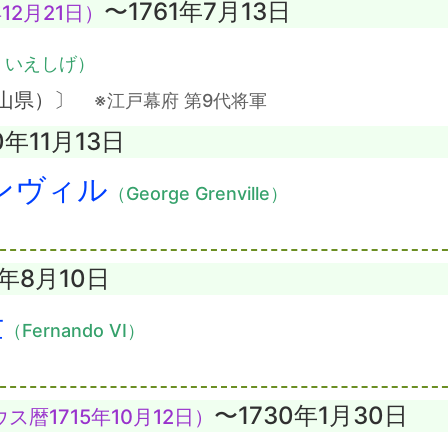
〜1761年7月13日
12月21日）
・いえしげ）
歌山県）〕
※江戸幕府 第9代将軍
0年11月13日
ンヴィル
（George Grenville）
9年8月10日
世
（Fernando VI）
〜1730年1月30日
ス暦1715年10月12日）