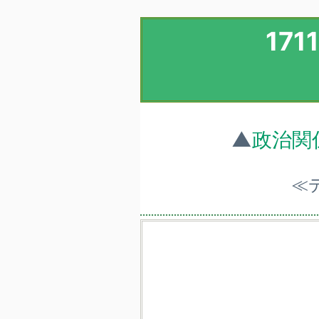
17
▲
政治関
≪