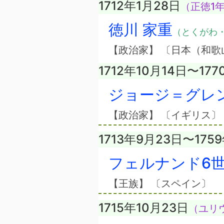
1712年1月28日
（正徳1年
徳川 家重
（とくがわ
【政治家】 〔日本（和
1712年10月14日〜177
ジョージ＝グレ
【政治家】 〔イギリス〕
1713年9月23日〜175
フェルナンド6
【王族】 〔スペイン〕
1715年10月23日
（ユリウ