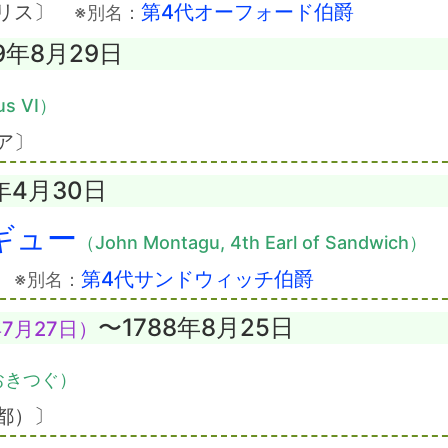
ギリス〕
第4代オーフォード伯爵
※別名：
99年8月29日
us VI）
ア〕
2年4月30日
ギュー
（John Montagu, 4th Earl of Sandwich）
〕
第4代サンドウィッチ伯爵
※別名：
〜1788年8月25日
7月27日）
おきつぐ）
都）〕