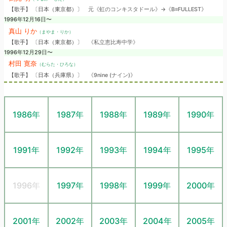
【歌手】 〔日本（東京都）〕
元《虹のコンキスタドール》→《B≡FULLEST》
1996年12月16日〜
真山 りか
（まやま・りか）
【歌手】 〔日本（東京都）〕
《私立恵比寿中学》
1996年12月29日〜
村田 寛奈
（むらた・ひろな）
【歌手】 〔日本（兵庫県）〕
《9nine (ナイン)》
1986年
1987年
1988年
1989年
1990年
1991年
1992年
1993年
1994年
1995年
1996年
1997年
1998年
1999年
2000年
2001年
2002年
2003年
2004年
2005年