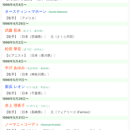
1996年4月4日〜
オースティン＝マホーン
（Austin Mahone）
【歌手】 〔アメリカ〕
1996年4月29日〜
武藤 彩未
（むとう・あやみ）
【歌手】 〔日本（茨城県）〕
元《さくら学院》
1996年5月2日〜
松田 華音
（まつだ・かのん）
【ピアニスト】 〔日本（香川県）〕
1996年5月4日〜
中川 あゆみ
（なががわ・あゆみ）
【歌手】 〔日本（神奈川県）〕
1996年5月11日〜
新浜 レオン
（にいはま・れおん）
【歌手】 〔日本（千葉県）〕
1996年5月29日〜
井上 理香子
（いのうえ・りかこ）
【歌手】 〔日本（長崎県）〕
元《フェアリーズ (Fairies)》
1996年5月31日〜
ノーマニ＝コーディ
（Normani Kordei）