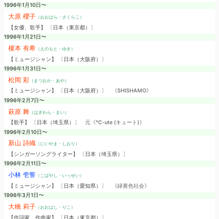
1996年1月10日〜
大原 櫻子
（おおはら・さくらこ）
【女優、歌手】 〔日本（東京都）〕
1996年1月21日〜
榎本 有希
（えのもと・ゆき）
【ミュージシャン】 〔日本（大阪府）〕
1996年1月31日〜
松岡 彩
（まつおか・あや）
【ミュージシャン】 〔日本（大阪府）〕
《SHISHAMO》
1996年2月7日〜
萩原 舞
（はぎわら・まい）
【歌手】 〔日本（埼玉県）〕
元《℃-ute (キュート)》
1996年2月10日〜
新山 詩織
（にいやま・しおり）
【シンガーソングライター】 〔日本（埼玉県）〕
1996年2月11日〜
小林 壱誓
（こばやし・いっせい）
【ミュージシャン】 〔日本（愛知県）〕
《緑黄色社会》
1996年3月1日〜
大橋 莉子
（おおはし・りこ）
【作詞家、作曲家】 〔日本（東京都）〕