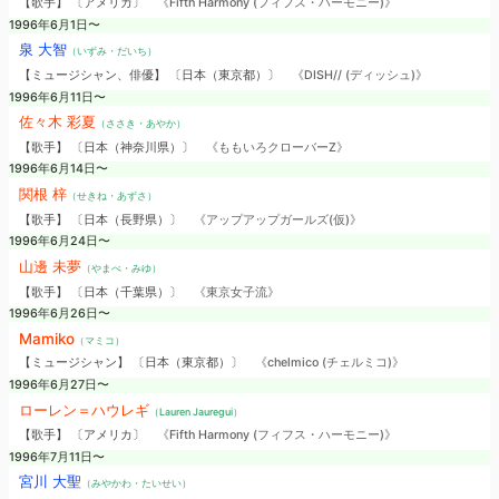
【歌手】 〔アメリカ〕
《Fifth Harmony (フィフス・ハーモニー)》
1996年6月1日〜
泉 大智
（いずみ・だいち）
【ミュージシャン、俳優】 〔日本（東京都）〕
《DISH// (ディッシュ)》
1996年6月11日〜
佐々木 彩夏
（ささき・あやか）
【歌手】 〔日本（神奈川県）〕
《ももいろクローバーZ》
1996年6月14日〜
関根 梓
（せきね・あずさ）
【歌手】 〔日本（長野県）〕
《アップアップガールズ(仮)》
1996年6月24日〜
山邊 未夢
（やまべ・みゆ）
【歌手】 〔日本（千葉県）〕
《東京女子流》
1996年6月26日〜
Mamiko
（マミコ）
【ミュージシャン】 〔日本（東京都）〕
《chelmico (チェルミコ)》
1996年6月27日〜
ローレン＝ハウレギ
（Lauren Jauregui）
【歌手】 〔アメリカ〕
《Fifth Harmony (フィフス・ハーモニー)》
1996年7月11日〜
宮川 大聖
（みやかわ・たいせい）