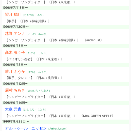
【シンガーソングライター】 〔日本（東京都）〕
1996年7月15日〜
望月 琉叶
（もちづき・るか）
【歌手】 〔日本（神奈川県）〕
1996年7月30日〜
越野 アンナ
（こしの・あんな）
【シンガーソングライター】 〔日本（神奈川県）〕
《anderlust》
1996年9月5日〜
髙木 凛々子
（たかぎ・りりこ）
【バイオリン奏者】 〔日本（東京都）〕
1996年9月8日〜
唯月 ふうか
（ゆづき・ふうか）
【歌手、タレント】 〔日本（北海道）〕
1996年9月12日〜
眉村 ちあき
（まゆむら・ちあき）
【シンガーソングライター】 〔日本（東京都）〕
1996年9月14日〜
大森 元貴
（おおもり・もとき）
【シンガーソングライター】 〔日本（東京都）〕
《Mrs. GREEN APPLE》
1996年9月28日〜
アルトゥール＝ユッセン
（Arthur Jussen）