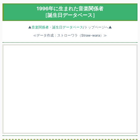
1996年に生まれた音楽関係者
［誕生日データベース］
▲
音楽関係者・誕生日データベース
/トップページへ▲
≪データ作成：ストローワラ（Straw-wara）≫