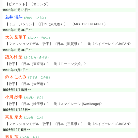
【ピアニスト】 〔オランダ〕
1996年10月18日〜
若井 滉斗
（わかい・ひろと）
【ミュージシャン】 〔日本（東京都）〕
《Mrs. GREEN APPLE》
1996年10月30日〜
大矢 梨華子
（おおや・りかこ）
【ファッションモデル、歌手】 〔日本（滋賀県）〕
元《ベイビーレイズJAPAN》
1996年10月30日〜
譜久村 聖
（ふくむら・みずき）
【歌手】 〔日本（東京都）〕
元《モーニング娘。》
1996年11月5日〜
鈴木 このみ
（すずき・このみ）
【歌手】 〔日本（大阪府）〕
1996年11月18日〜
小川 紗季
（おがわ・さき）
【歌手】 〔日本（埼玉県）〕
元《スマイレージ (S/mileage)》
1996年11月28日〜
高見 奈央
（たかみ・なお）
【ファッションモデル、歌手】 〔日本（三重県）〕
元《ベイビーレイズJAPAN》
1996年12月5日〜
鶴見 萌
（つるみ・もえ）