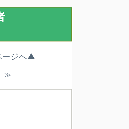
者
ページへ▲
）≫