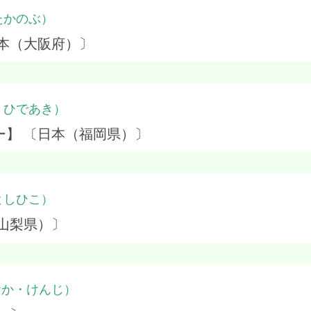
たかのぶ）
本（大阪府）〕
・ひであき）
ー】 〔日本（福岡県）〕
としひこ）
山梨県）〕
おか・けんじ）