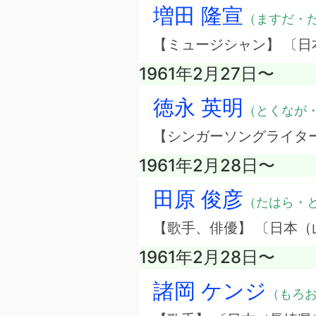
増田 隆宣
（ますだ・
【ミュージシャン】 〔日
1961年2月27日〜
徳永 英明
（とくなが
【シンガーソングライタ
1961年2月28日〜
田原 俊彦
（たはら・
【歌手、俳優】 〔日本（
1961年2月28日〜
諸岡 ケンジ
（もろ