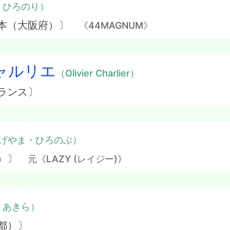
・ひろのり）
日本（大阪府）〕
《44MAGNUM》
ャルリエ
（Olivier Charlier）
ランス〕
げやま・ひろのぶ）
府）〕
元《LAZY (レイジー)》
・あきら）
都）〕