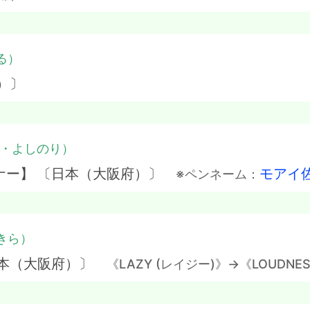
る）
）〕
・よしのり）
ナー】 〔日本（大阪府）〕
モアイ
※ペンネーム：
きら）
日本（大阪府）〕
《LAZY (レイジー)》→《LOUDNE