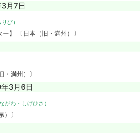
年3月7日
もりび）
ター】 〔日本（旧・満州）〕
）
旧・満州）〕
19年3月6日
ながわ・しげひさ）
県）〕