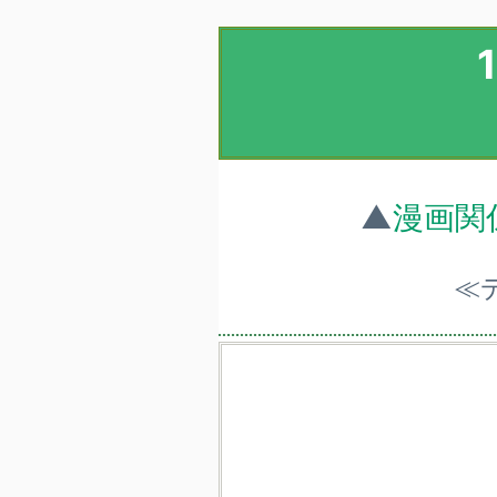
▲
漫画関
≪