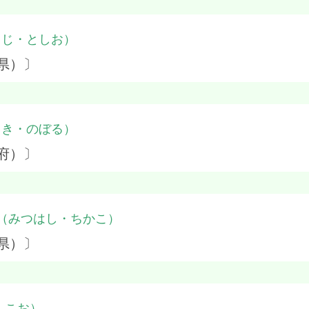
うじ・としお）
県）〕
さき・のぼる）
府）〕
（みつはし・ちかこ）
県）〕
・こお）