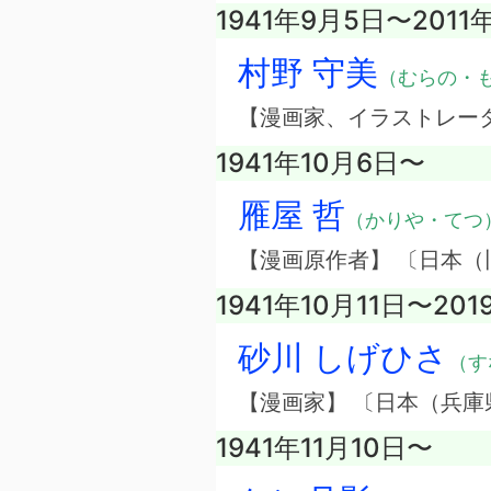
1941年9月5日〜2011
村野 守美
（むらの・
【漫画家、イラストレー
1941年10月6日〜
雁屋 哲
（かりや・てつ
【漫画原作者】 〔日本（
1941年10月11日〜20
砂川 しげひさ
（す
【漫画家】 〔日本（兵庫
1941年11月10日〜