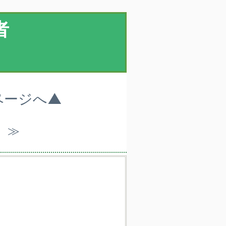
者
ページへ▲
）≫