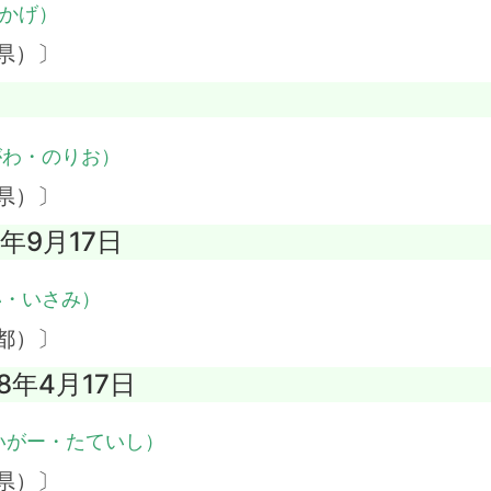
かげ）
県）〕
がわ・のりお）
県）〕
2年9月17日
い・いさみ）
都）〕
98年4月17日
いがー・たていし）
県）〕