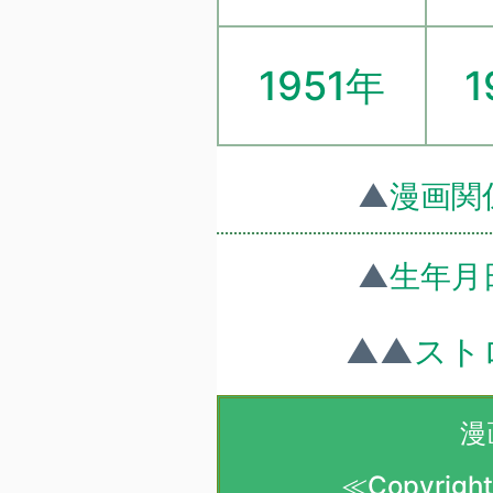
1951年
1
▲
漫画関
▲
生年月
▲▲
スト
漫
≪Copyright