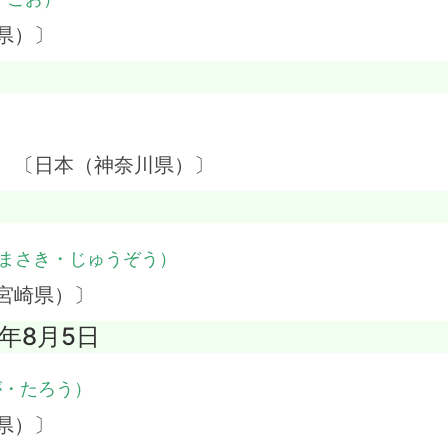
県）〕
）
】 〔日本（神奈川県）〕
まさき・じゅうぞう）
宮崎県）〕
4年8月5日
が・たろう）
県）〕