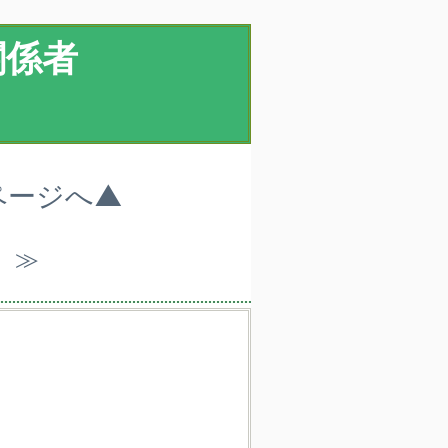
関係者
ページへ▲
）≫