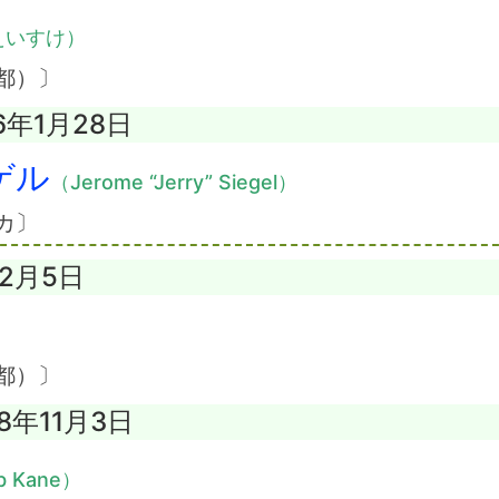
えいすけ）
都）〕
96年1月28日
ゲル
（Jerome “Jerry” Siegel）
カ〕
年2月5日
）
都）〕
98年11月3日
b Kane）