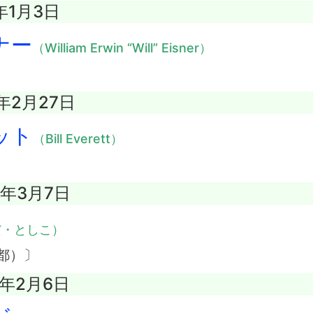
年1月3日
ナー
（William Erwin “Will” Eisner）
3年2月27日
ット
（Bill Everett）
8年3月7日
だ・としこ）
都）〕
4年2月6日