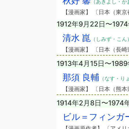
秋好 馨
（あきよし・か
【漫画家】 〔日本（東京
1912年9月22日〜197
清水 崑
（しみず・こん
【漫画家】 〔日本（長崎
1913年4月15日〜198
那須 良輔
（なす・り
【漫画家】 〔日本（熊本
1914年2月8日〜1974
ビル＝フィンガ
【漫画原作者】 〔アメリ