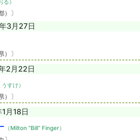
おる）
都）〕
4年3月27日
）
県）〕
9年2月22日
ょうすけ）
県）〕
年1月18日
ー
（Milton “Bill” Finger）
カ〕