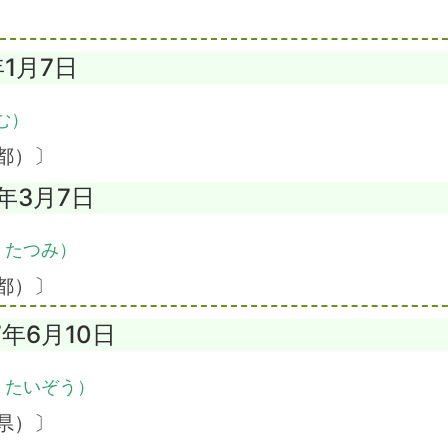
年1月7日
む）
都）〕
1年3月7日
・たつみ）
都）〕
7年6月10日
・たいぞう）
県）〕