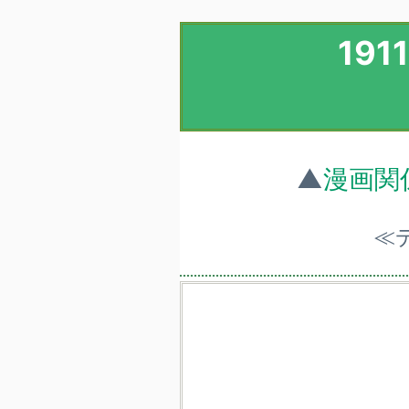
19
▲
漫画関
≪