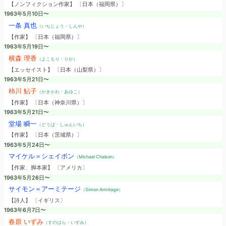
【ノンフィクション作家】 〔日本（福岡県）〕
1963年5月10日〜
一条 真也
（いちじょう・しんや）
【作家】 〔日本（福岡県）〕
1963年5月19日〜
横森 理香
（よこもり・りか）
【エッセイスト】 〔日本（山梨県）〕
1963年5月21日〜
柿川 鮎子
（かきかわ・あゆこ）
【作家】 〔日本（神奈川県）〕
1963年5月21日〜
堂場 瞬一
（どうば・しゅんいち）
【作家】 〔日本（茨城県）〕
1963年5月24日〜
マイケル＝シェイボン
（Michael Chabon）
【作家、脚本家】 〔アメリカ〕
1963年5月26日〜
サイモン＝アーミテージ
（Simon Armitage）
【詩人】 〔イギリス〕
1963年6月7日〜
春原 いずみ
（すのはら・いずみ）