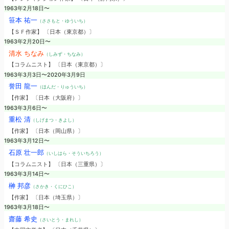
1963年2月18日〜
笹本 祐一
（ささもと・ゆういち）
【ＳＦ作家】 〔日本（東京都）〕
1963年2月20日〜
清水 ちなみ
（しみず・ちなみ）
【コラムニスト】 〔日本（東京都）〕
1963年3月3日〜2020年3月9日
誉田 龍一
（ほんだ・りゅういち）
【作家】 〔日本（大阪府）〕
1963年3月6日〜
重松 清
（しげまつ・きよし）
【作家】 〔日本（岡山県）〕
1963年3月12日〜
石原 壮一郎
（いしはら・そういちろう）
【コラムニスト】 〔日本（三重県）〕
1963年3月14日〜
榊 邦彦
（さかき・くにひこ）
【作家】 〔日本（埼玉県）〕
1963年3月18日〜
齋藤 希史
（さいとう・まれし）