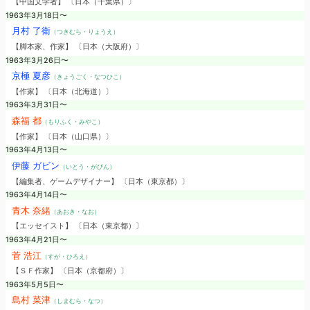
【中国文学者】 〔日本（千葉県）〕
1963年3月18日〜
月村 了衛
（つきむら・りょうえ）
【脚本家、作家】 〔日本（大阪府）〕
1963年3月26日〜
京極 夏彦
（きょうごく・なつひこ）
【作家】 〔日本（北海道）〕
1963年3月31日〜
森福 都
（もりふく・みやこ）
【作家】 〔日本（山口県）〕
1963年4月13日〜
伊藤 ガビン
（いとう・がびん）
【編集者、ゲームデザイナー】 〔日本（東京都）〕
1963年4月14日〜
青木 奈緒
（あおき・なお）
【エッセイスト】 〔日本（東京都）〕
1963年4月21日〜
菅 浩江
（すが・ひろえ）
【ＳＦ作家】 〔日本（京都府）〕
1963年5月5日〜
島村 菜津
（しまむら・なつ）