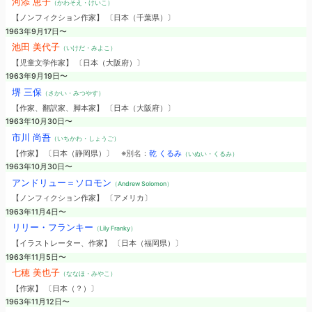
河添 恵子
（かわそえ・けいこ）
【ノンフィクション作家】 〔日本（千葉県）〕
1963年9月17日〜
池田 美代子
（いけだ・みよこ）
【児童文学作家】 〔日本（大阪府）〕
1963年9月19日〜
堺 三保
（さかい・みつやす）
【作家、翻訳家、脚本家】 〔日本（大阪府）〕
1963年10月30日〜
市川 尚吾
（いちかわ・しょうご）
【作家】 〔日本（静岡県）〕
※別名：
乾 くるみ
（いぬい・くるみ）
1963年10月30日〜
アンドリュー＝ソロモン
（Andrew Solomon）
【ノンフィクション作家】 〔アメリカ〕
1963年11月4日〜
リリー・フランキー
（Lily Franky）
【イラストレーター、作家】 〔日本（福岡県）〕
1963年11月5日〜
七穂 美也子
（ななほ・みやこ）
【作家】 〔日本（？）〕
1963年11月12日〜