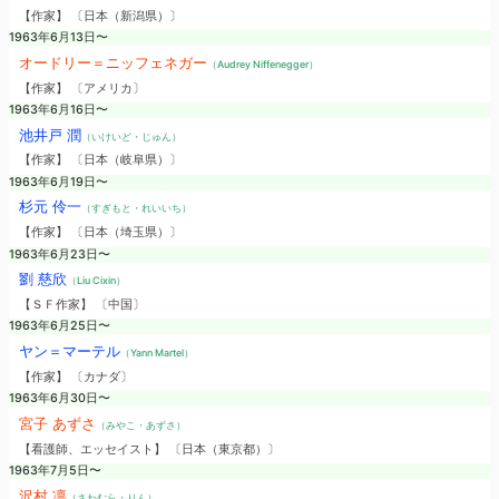
【作家】 〔日本（新潟県）〕
1963年6月13日〜
オードリー＝ニッフェネガー
（Audrey Niffenegger）
【作家】 〔アメリカ〕
1963年6月16日〜
池井戸 潤
（いけいど・じゅん）
【作家】 〔日本（岐阜県）〕
1963年6月19日〜
杉元 伶一
（すぎもと・れいいち）
【作家】 〔日本（埼玉県）〕
1963年6月23日〜
劉 慈欣
（Liu Cixin）
【ＳＦ作家】 〔中国〕
1963年6月25日〜
ヤン＝マーテル
（Yann Martel）
【作家】 〔カナダ〕
1963年6月30日〜
宮子 あずさ
（みやこ・あずさ）
【看護師、エッセイスト】 〔日本（東京都）〕
1963年7月5日〜
沢村 凛
（さわむら・りん）