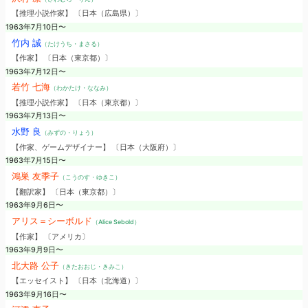
【推理小説作家】 〔日本（広島県）〕
1963年7月10日〜
竹内 誠
（たけうち・まさる）
【作家】 〔日本（東京都）〕
1963年7月12日〜
若竹 七海
（わかたけ・ななみ）
【推理小説作家】 〔日本（東京都）〕
1963年7月13日〜
水野 良
（みずの・りょう）
【作家、ゲームデザイナー】 〔日本（大阪府）〕
1963年7月15日〜
鴻巣 友季子
（こうのす・ゆきこ）
【翻訳家】 〔日本（東京都）〕
1963年9月6日〜
アリス＝シーボルド
（Alice Sebold）
【作家】 〔アメリカ〕
1963年9月9日〜
北大路 公子
（きたおおじ・きみこ）
【エッセイスト】 〔日本（北海道）〕
1963年9月16日〜