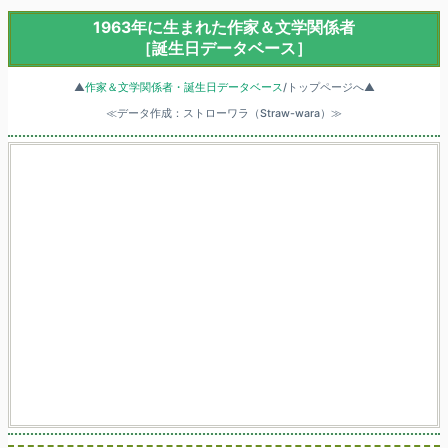
1963年に生まれた作家＆文学関係者
［誕生日データベース］
▲
作家＆文学関係者・誕生日データベース
/トップページへ▲
≪データ作成：ストローワラ（Straw-wara）≫