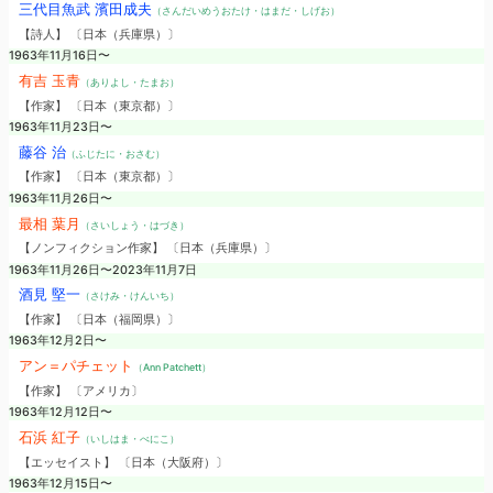
三代目魚武 濱田成夫
（さんだいめうおたけ・はまだ・しげお）
【詩人】 〔日本（兵庫県）〕
1963年11月16日〜
有吉 玉青
（ありよし・たまお）
【作家】 〔日本（東京都）〕
1963年11月23日〜
藤谷 治
（ふじたに・おさむ）
【作家】 〔日本（東京都）〕
1963年11月26日〜
最相 葉月
（さいしょう・はづき）
【ノンフィクション作家】 〔日本（兵庫県）〕
1963年11月26日〜2023年11月7日
酒見 堅一
（さけみ・けんいち）
【作家】 〔日本（福岡県）〕
1963年12月2日〜
アン＝パチェット
（Ann Patchett）
【作家】 〔アメリカ〕
1963年12月12日〜
石浜 紅子
（いしはま・べにこ）
【エッセイスト】 〔日本（大阪府）〕
1963年12月15日〜