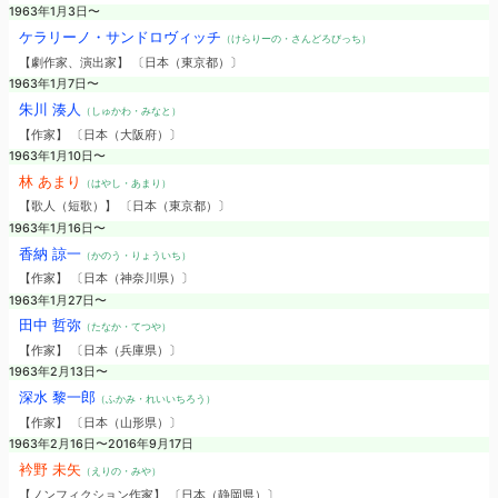
1963年1月3日〜
ケラリーノ・サンドロヴィッチ
（けらりーの・さんどろびっち）
【劇作家、演出家】 〔日本（東京都）〕
1963年1月7日〜
朱川 湊人
（しゅかわ・みなと）
【作家】 〔日本（大阪府）〕
1963年1月10日〜
林 あまり
（はやし・あまり）
【歌人（短歌）】 〔日本（東京都）〕
1963年1月16日〜
香納 諒一
（かのう・りょういち）
【作家】 〔日本（神奈川県）〕
1963年1月27日〜
田中 哲弥
（たなか・てつや）
【作家】 〔日本（兵庫県）〕
1963年2月13日〜
深水 黎一郎
（ふかみ・れいいちろう）
【作家】 〔日本（山形県）〕
1963年2月16日〜2016年9月17日
衿野 未矢
（えりの・みや）
【ノンフィクション作家】 〔日本（静岡県）〕