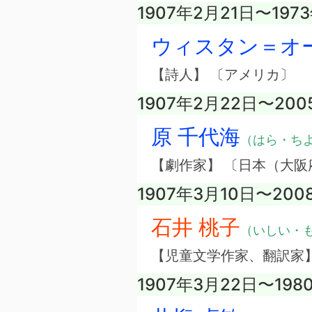
1907年2月21日〜197
ウィスタン＝オ
【詩人】 〔アメリカ〕
1907年2月22日〜200
原 千代海
（はら・ち
【劇作家】 〔日本（大阪
1907年3月10日〜20
石井 桃子
（いしい・
【児童文学作家、翻訳家
1907年3月22日〜198