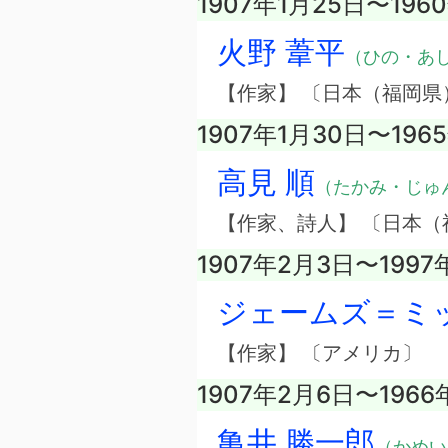
1907年1月25日〜196
火野 葦平
（ひの・あ
【作家】 〔日本（福岡県
1907年1月30日〜196
高見 順
（たかみ・じゅ
【作家、詩人】 〔日本（
1907年2月3日〜1997
ジェームズ＝ミ
【作家】 〔アメリカ〕
1907年2月6日〜1966
亀井 勝一郎
（かめい