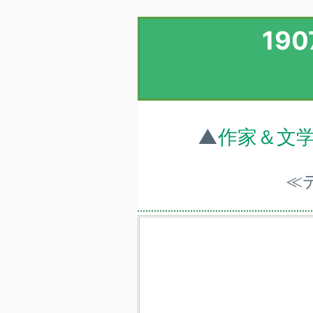
19
▲
作家＆文
≪