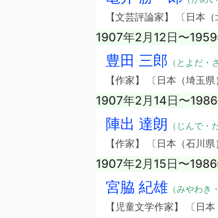
【文芸評論家】 〔日本（
1907年2月12日〜195
豊田 三郎
（とよだ・
【作家】 〔日本（埼玉県
1907年2月14日〜198
陣出 達朗
（じんで・
【作家】 〔日本（石川県
1907年2月15日〜198
宮脇 紀雄
（みやわき
【児童文学作家】 〔日本