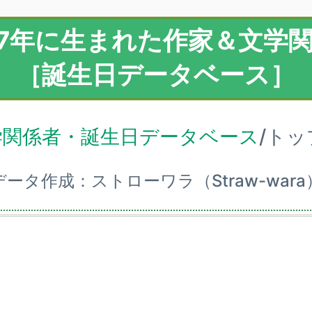
07年に生まれた作家＆文学
［誕生日データベース］
学関係者・誕生日データベース
/ト
データ作成：ストローワラ（Straw-wara