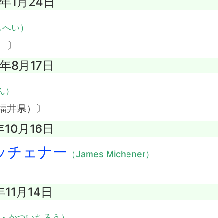
0年1月24日
しへい）
）〕
5年8月17日
ん）
福井県）〕
年10月16日
ッチェナー
（James Michener）
年11月14日
・かついちろう）