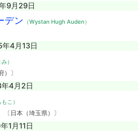
3年9月29日
ーデン
（Wystan Hugh Auden）
5年4月13日
よみ）
府）〕
08年4月2日
ももこ）
】 〔日本（埼玉県）〕
0年1月11日