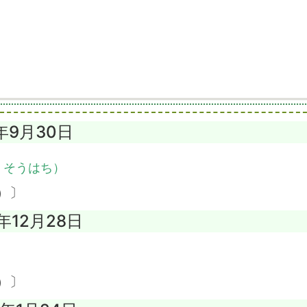
8年9月30日
・そうはち）
）〕
4年12月28日
）
）〕