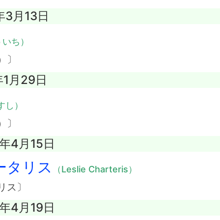
年3月13日
ういち）
）〕
年1月29日
すし）
）〕
3年4月15日
ータリス
（Leslie Charteris）
リス〕
9年4月19日