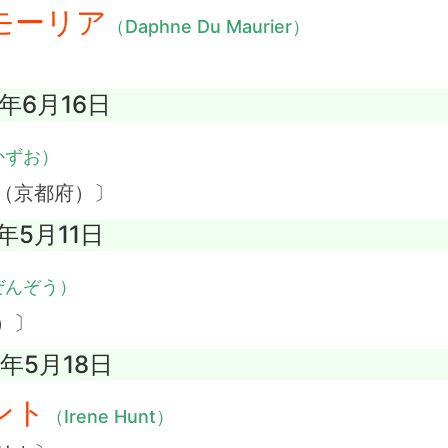
モーリア
（Daphne Du Maurier）
6年6月16日
かずお）
（京都府）〕
7年5月11日
ぜんぞう）
）〕
1年5月18日
ント
（Irene Hunt）