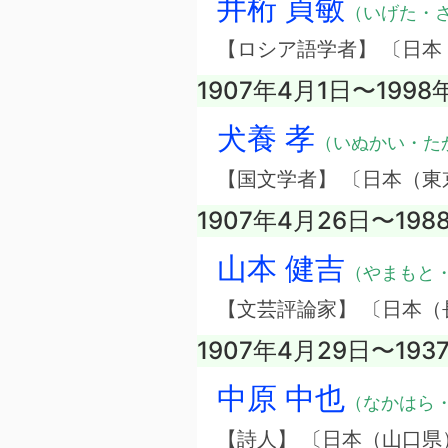
井桁 貞敏
（いげた・
【ロシア語学者】 〔日本
1907年4月1日〜1998
犬養 孝
（いぬかい・た
【国文学者】 〔日本（東
1907年4月26日〜198
山本 健吉
（やまもと
【文芸評論家】 〔日本（
1907年4月29日〜193
中原 中也
（なかはら
【詩人】 〔日本（山口県