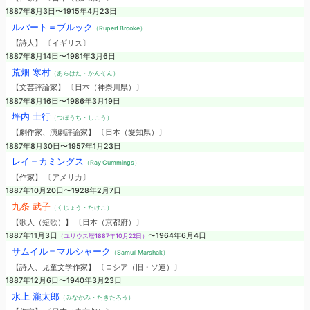
1887年8月3日〜1915年4月23日
ルパート＝ブルック
（Rupert Brooke）
【詩人】 〔イギリス〕
1887年8月14日〜1981年3月6日
荒畑 寒村
（あらはた・かんそん）
【文芸評論家】 〔日本（神奈川県）〕
1887年8月16日〜1986年3月19日
坪内 士行
（つぼうち・しこう）
【劇作家、演劇評論家】 〔日本（愛知県）〕
1887年8月30日〜1957年1月23日
レイ＝カミングス
（Ray Cummings）
【作家】 〔アメリカ〕
1887年10月20日〜1928年2月7日
九条 武子
（くじょう・たけこ）
【歌人（短歌）】 〔日本（京都府）〕
1887年11月3日
〜1964年6月4日
（ユリウス暦1887年10月22日）
サムイル＝マルシャーク
（Samuil Marshak）
【詩人、児童文学作家】 〔ロシア（旧・ソ連）〕
1887年12月6日〜1940年3月23日
水上 瀧太郎
（みなかみ・たきたろう）