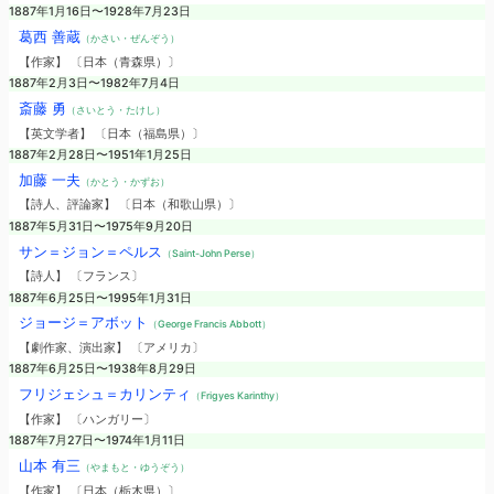
1887年1月16日〜1928年7月23日
葛西 善蔵
（かさい・ぜんぞう）
【作家】 〔日本（青森県）〕
1887年2月3日〜1982年7月4日
斎藤 勇
（さいとう・たけし）
【英文学者】 〔日本（福島県）〕
1887年2月28日〜1951年1月25日
加藤 一夫
（かとう・かずお）
【詩人、評論家】 〔日本（和歌山県）〕
1887年5月31日〜1975年9月20日
サン＝ジョン＝ペルス
（Saint-John Perse）
【詩人】 〔フランス〕
1887年6月25日〜1995年1月31日
ジョージ＝アボット
（George Francis Abbott）
【劇作家、演出家】 〔アメリカ〕
1887年6月25日〜1938年8月29日
フリジェシュ＝カリンティ
（Frigyes Karinthy）
【作家】 〔ハンガリー〕
1887年7月27日〜1974年1月11日
山本 有三
（やまもと・ゆうぞう）
【作家】 〔日本（栃木県）〕