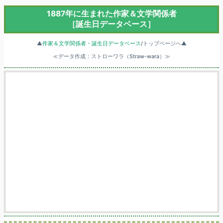
1887年に生まれた作家＆文学関係者
［誕生日データベース］
▲
作家＆文学関係者・誕生日データベース
/トップページへ▲
≪データ作成：ストローワラ（Straw-wara）≫