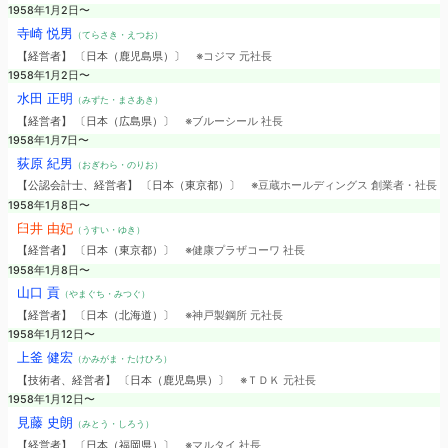
1958年1月2日〜
寺崎 悦男
（てらさき・えつお）
【経営者】 〔日本（鹿児島県）〕
※コジマ 元社長
1958年1月2日〜
水田 正明
（みずた・まさあき）
【経営者】 〔日本（広島県）〕
※ブルーシール 社長
1958年1月7日〜
荻原 紀男
（おぎわら・のりお）
【公認会計士、経営者】 〔日本（東京都）〕
※豆蔵ホールディングス 創業者・社長
1958年1月8日〜
臼井 由妃
（うすい・ゆき）
【経営者】 〔日本（東京都）〕
※健康プラザコーワ 社長
1958年1月8日〜
山口 貢
（やまぐち・みつぐ）
【経営者】 〔日本（北海道）〕
※神戸製鋼所 元社長
1958年1月12日〜
上釜 健宏
（かみがま・たけひろ）
【技術者、経営者】 〔日本（鹿児島県）〕
※ＴＤＫ 元社長
1958年1月12日〜
見藤 史朗
（みとう・しろう）
【経営者】 〔日本（福岡県）〕
※マルタイ 社長