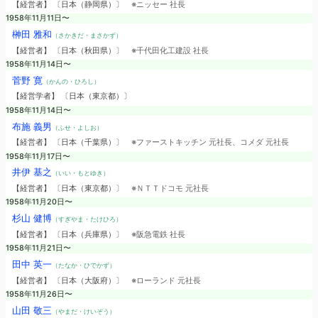
【経営者】 〔日本（静岡県）〕
※ニッセー 社長
1958年11月11日〜
榊田 雅和
（さかきだ・まさかず）
【経営者】 〔日本（秋田県）〕
※千代田化工建設 社長
1958年11月14日〜
菅野 寛
（かんの・ひろし）
【経営学者】 〔日本（東京都）〕
1958年11月14日〜
布施 義男
（ふせ・よしお）
【経営者】 〔日本（千葉県）〕
※ファーストキッチン 元社長、コメダ 元社長
1958年11月17日〜
井伊 基之
（いい・もとゆき）
【経営者】 〔日本（東京都）〕
※ＮＴＴドコモ 元社長
1958年11月20日〜
杉山 健博
（すぎやま・たけひろ）
【経営者】 〔日本（兵庫県）〕
※阪急電鉄 社長
1958年11月21日〜
田中 英一
（たなか・ひでかず）
【経営者】 〔日本（大阪府）〕
※ローランド 元社長
1958年11月26日〜
山田 敬三
（やまだ・けいぞう）