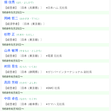
畑 佳秀
（はた・よしひで）
【経営者】 〔日本（兵庫県）〕
※日本ハム 元社長
1958年5月25日〜
岡崎 哲二
（おかざき・てつじ）
【経済学者】 〔日本（東京都）〕
1958年5月25日〜
杉野 正
（すぎの・ただし）
【経営者】 〔日本（東京都）〕
1958年5月31日〜
山本 敏博
（やまもと・としひろ）
【経営者】 〔日本（東京都）〕
※電通 元社長
1958年6月5日〜
村田 育生
（むらた・いくお）
【経営者】 〔日本（静岡県）〕
※ガリバーインターナショナル 副社長
1958年6月6日〜
髙田 芳樹
（たかだ・よしき）
【経営者】 〔日本（東京都）〕
※SMC 社長
1958年6月8日〜
中田 卓也
（なかた・たくや）
【経営者】 〔日本（岐阜県）〕
※ヤマハ 元社長
1958年6月10日〜