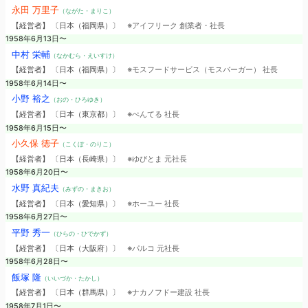
永田 万里子
（ながた・まりこ）
【経営者】 〔日本（福岡県）〕
※アイフリーク 創業者・社長
1958年6月13日〜
中村 栄輔
（なかむら・えいすけ）
【経営者】 〔日本（福岡県）〕
※モスフードサービス（モスバーガー） 社長
1958年6月14日〜
小野 裕之
（おの・ひろゆき）
【経営者】 〔日本（東京都）〕
※ぺんてる 社長
1958年6月15日〜
小久保 徳子
（こくぼ・のりこ）
【経営者】 〔日本（長崎県）〕
※ゆびとま 元社長
1958年6月20日〜
水野 真紀夫
（みずの・まきお）
【経営者】 〔日本（愛知県）〕
※ホーユー 社長
1958年6月27日〜
平野 秀一
（ひらの・ひでかず）
【経営者】 〔日本（大阪府）〕
※パルコ 元社長
1958年6月28日〜
飯塚 隆
（いいづか・たかし）
【経営者】 〔日本（群馬県）〕
※ナカノフドー建設 社長
1958年7月1日〜