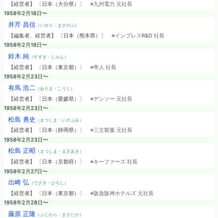
【経営者】 〔日本（大分県）〕
※九州電力 元社長
1958年2月18日〜
井芹 昌信
（いせり・まさのぶ）
【編集者、経営者】 〔日本（熊本県）〕
※インプレスR&D 社長
1958年2月19日〜
鈴木 純
（すずき・じゅん）
【経営者】 〔日本（東京都）〕
※帝人 社長
1958年2月23日〜
有馬 浩二
（ありま・こうじ）
【経営者】 〔日本（愛媛県）〕
※デンソー 元社長
1958年2月23日〜
松島 勇史
（まつしま・いさぶみ）
【経営者】 〔日本（静岡県）〕
※三立製菓 元社長
1958年2月23日〜
松島 正昭
（まつしま・まさあき）
【経営者】 〔日本（京都府）〕
※キーファーズ 社長
1958年2月27日〜
出崎 弘
（でざき・ひろし）
【経営者】 〔日本（東京都）〕
※阪急阪神ホテルズ 元社長
1958年2月28日〜
藤原 正隆
（ふじわら・まさたか）