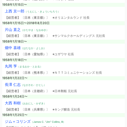
1958年1月15日〜
上西 京一郎
（うえにし・きょういちろう）
【経営者】 〔日本（東京都）〕
※オリエンタルランド 社長
1958年1月15日〜2018年8月20日
片山 直之
（かたやま・なおゆき）
【経営者】 〔日本（東京都）〕
※サンマルクホールディングス 元社長
1958年1月18日〜
畑中 喜雄
（はたなか・よしお）
【経営者】 〔日本（愛知県）〕
※ユザワヤ 社長
1958年1月18日〜
丸岡 亨
（まるおか・とおる）
【経営者】 〔日本（熊本県）〕
※ＮＴＴコミュニケーションズ 社長
1958年1月22日〜
長澤 仁志
（ながさわ・ひとし）
【経営者】 〔日本（京都府）〕
※日本郵船 元社長
1958年1月24日〜
大西 和樹
（おおにし・かずき）
【経営者】 〔日本（兵庫県）〕
※キング醸造 元社長
1958年1月25日〜
ジム＝コリンズ
（James C. "Jim" Collins, III）