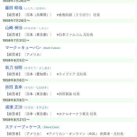
1958年7月26日〜
藤田 晴哉
（ふじた・はるや）
【経営者】 〔日本（兵庫県）〕
※倉敷紡績（クラボウ） 社長
1958年7月26日〜
山崎 伸治
（やまざき・しんじ）
【経営者】 〔日本（東京都）〕
※日本ファルコム 元社長
1958年7月31日〜
マーク＝キューバン
（Mark Cuban）
【経営者】 〔アメリカ〕
1958年8月5日〜
前刀 禎明
（さきとう・よしあき）
【経営者】 〔日本（愛知県）〕
※ライブドア 元社長
1958年8月6日〜
持田 直幸
（もちだ・なおゆき）
【経営者】 〔日本（東京都）〕
※持田製薬 社長
1958年8月8日〜
成瀬 正治
（なるせ・まさはる）
【経営者】 〔日本（東京都）〕
※ホテルオークラ東京 社長
1958年8月21日〜
スティーブ＝ケース
（Steve Case）
【経営者】 〔アメリカ〕
※アメリカン・オンライン（AOL） 創業者・元社長