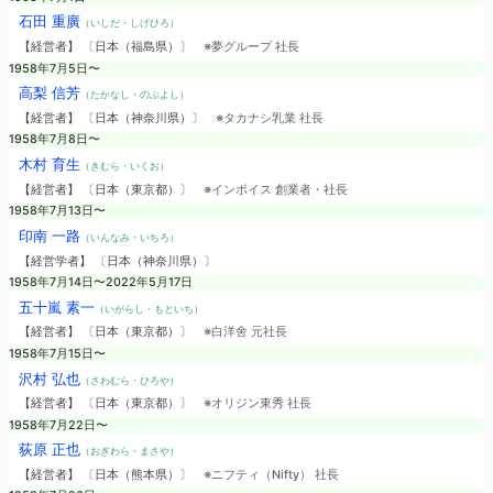
石田 重廣
（いしだ・しげひろ）
【経営者】 〔日本（福島県）〕
※夢グループ 社長
1958年7月5日〜
高梨 信芳
（たかなし・のぶよし）
【経営者】 〔日本（神奈川県）〕
※タカナシ乳業 社長
1958年7月8日〜
木村 育生
（きむら・いくお）
【経営者】 〔日本（東京都）〕
※インボイス 創業者・社長
1958年7月13日〜
印南 一路
（いんなみ・いちろ）
【経営学者】 〔日本（神奈川県）〕
1958年7月14日〜2022年5月17日
五十嵐 素一
（いがらし・もといち）
【経営者】 〔日本（東京都）〕
※白洋舍 元社長
1958年7月15日〜
沢村 弘也
（さわむら・ひろや）
【経営者】 〔日本（東京都）〕
※オリジン東秀 社長
1958年7月22日〜
荻原 正也
（おぎわら・まさや）
【経営者】 〔日本（熊本県）〕
※ニフティ（Nifty） 社長