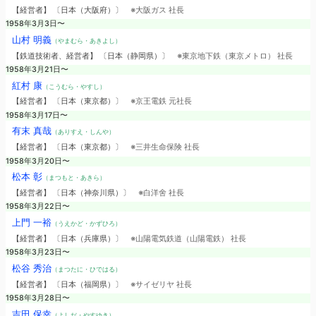
【経営者】 〔日本（大阪府）〕
※大阪ガス 社長
1958年3月3日〜
山村 明義
（やまむら・あきよし）
【鉄道技術者、経営者】 〔日本（静岡県）〕
※東京地下鉄（東京メトロ） 社長
1958年3月21日〜
紅村 康
（こうむら・やすし）
【経営者】 〔日本（東京都）〕
※京王電鉄 元社長
1958年3月17日〜
有末 真哉
（ありすえ・しんや）
【経営者】 〔日本（東京都）〕
※三井生命保険 社長
1958年3月20日〜
松本 彰
（まつもと・あきら）
【経営者】 〔日本（神奈川県）〕
※白洋舍 社長
1958年3月22日〜
上門 一裕
（うえかど・かずひろ）
【経営者】 〔日本（兵庫県）〕
※山陽電気鉄道（山陽電鉄） 社長
1958年3月23日〜
松谷 秀治
（まつたに・ひではる）
【経営者】 〔日本（福岡県）〕
※サイゼリヤ 社長
1958年3月28日〜
吉田 保幸
（よしだ・やすゆき）