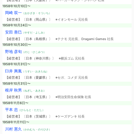
【経営者】 〔日本（大阪府）〕
※バーガーキング・ジャパン 社長
1958年10月10日〜
岡崎 双一
（おかざき・そういち）
【経営者】 〔日本（岡山県）〕
※イオンモール 元社長
1958年10月24日〜
安田 善巳
（やすだ・よしみ）
【経営者】 〔日本（島根県）〕
※テクモ 元社長、Dragami Games 社長
1958年10月30日〜
野地 彦旬
（のじ・ひこみつ）
【経営者】 〔日本（神奈川県）〕
※横浜ゴム 元社長
1958年10月31日〜
臼井 興胤
（うすい・おきたね）
【経営者】 〔日本（愛媛県）〕
※セガ、コメダ 元社長
1958年10月31日〜
根岸 秋男
（ねぎし・あきお）
【経営者】 〔日本（埼玉県）〕
※明治安田生命保険 社長
1958年11月6日〜
平本 忠
（ひらもと・ただし）
【経営者】 〔日本（茨城県）〕
※ケーズデンキ 社長
1958年11月11日〜
川村 憲久
（かわむら・のりひさ）