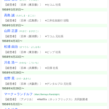
【経営者】 〔日本（東京都）〕
※セコム 社長
1958年3月31日〜
高島 誠
（たかしま・まこと）
【経営者】 〔日本（広島県）〕
※三井住友銀行 頭取
1958年3月31日〜
山田 正彦
（やまだ・まさひこ）
【経営者】 〔日本（新潟県）〕
※ワコム 元社長
1958年4月3日〜
松浦 由治
（まつうら・よしはる）
【経営者】 〔日本（東京都）〕
※ピップ 社長
1958年4月23日〜
川名 浩一
（かわな・こういち）
【経営者】 〔日本（兵庫県）〕
※日揮 社長
1958年4月29日〜
佐野 晃
（さの・あきら）
【経営者】 〔日本（大阪府）〕
※デンタルプロ 元社長
1958年4月29日〜
マーク＝ランドルフ
（Marc Bernays Randolph）
【経営者】 〔アメリカ〕
※Netflix（ネットフリックス） 共同創業者
1958年5月2日〜