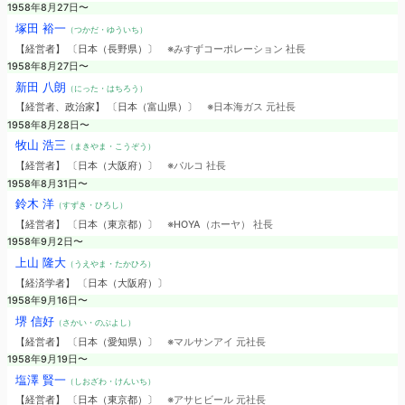
1958年8月27日〜
塚田 裕一
（つかだ・ゆういち）
【経営者】 〔日本（長野県）〕
※みすずコーポレーション 社長
1958年8月27日〜
新田 八朗
（にった・はちろう）
【経営者、政治家】 〔日本（富山県）〕
※日本海ガス 元社長
1958年8月28日〜
牧山 浩三
（まきやま・こうぞう）
【経営者】 〔日本（大阪府）〕
※パルコ 社長
1958年8月31日〜
鈴木 洋
（すずき・ひろし）
【経営者】 〔日本（東京都）〕
※HOYA（ホーヤ） 社長
1958年9月2日〜
上山 隆大
（うえやま・たかひろ）
【経済学者】 〔日本（大阪府）〕
1958年9月16日〜
堺 信好
（さかい・のぶよし）
【経営者】 〔日本（愛知県）〕
※マルサンアイ 元社長
1958年9月19日〜
塩澤 賢一
（しおざわ・けんいち）
【経営者】 〔日本（東京都）〕
※アサヒビール 元社長