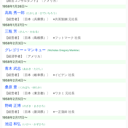
【経営コンサルタント】 〔アメリカ〕
1958年1月26日〜
高島 秀一郎
（たかしま・ひでいちろう）
【経営者】 〔日本（兵庫県）〕
※共英製鋼 元社長
1958年1月27日〜
三瓶 芳
（さんべ・かおる）
【経営者】 〔日本（島根県）〕
※フットマーク 社長
1958年2月3日〜
グレゴリー＝マンキュー
（Nicholas Gregory Mankiw）
【経済学者】 〔アメリカ〕
1958年2月4日〜
青木 武志
（あおき・たけし）
【経営者】 〔日本（岐阜県）〕
※イビデン 社長
1958年2月4日〜
桑原 豊
（くわばら・ゆたか）
【経営者】 〔日本（東京都）〕
※ワタミ 元社長
1958年2月5日〜
野崎 正博
（のざき・まさひろ）
【経営者】 〔日本（新潟県）〕
※一正蒲鉾 社長
1958年2月17日〜
池辺 和弘
（いけべ・かずひろ）