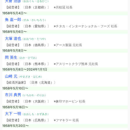
大倉 治彦
（おおくら・はるひこ）
【経営者】 〔日本（京都府）〕
※月桂冠 社長
1958年5月4日〜
角 嘉一郎
（すみ・かいちろう）
【経営者】 〔日本（愛知県）〕
※チタカ・インターナショナル・フーズ 社長
1958年5月6日〜
大塚 達也
（おおつか・たつや）
【経営者】 〔日本（徳島県）〕
※アース製薬 元社長
1958年5月8日〜
岡 英生
（おか・ひでお）
【経営者】 〔日本（熊本県）〕
※アスリートクラブ熊本 元社長
1958年5月8日〜2024年1月1日
山崎 元
（やまざき・はじめ）
【経済評論家】 〔日本（北海道）〕
1958年5月10日〜
市川 典男
（いちかわ・のりお）
【経営者】 〔日本（大阪府）〕
※象印マホービン 社長
1958年5月16日〜
大下 一明
（おおしも・かずあき）
【経営者】 〔日本（広島県）〕
※フマキラー 社長
1958年5月20日〜