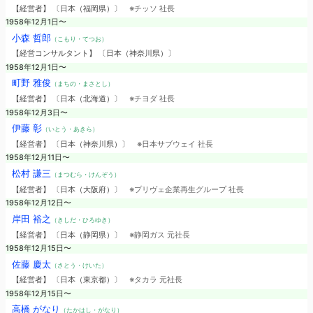
【経営者】 〔日本（福岡県）〕
※チッソ 社長
1958年12月1日〜
小森 哲郎
（こもり・てつお）
【経営コンサルタント】 〔日本（神奈川県）〕
1958年12月1日〜
町野 雅俊
（まちの・まさとし）
【経営者】 〔日本（北海道）〕
※チヨダ 社長
1958年12月3日〜
伊藤 彰
（いとう・あきら）
【経営者】 〔日本（神奈川県）〕
※日本サブウェイ 社長
1958年12月11日〜
松村 謙三
（まつむら・けんぞう）
【経営者】 〔日本（大阪府）〕
※プリヴェ企業再生グループ 社長
1958年12月12日〜
岸田 裕之
（きしだ・ひろゆき）
【経営者】 〔日本（静岡県）〕
※静岡ガス 元社長
1958年12月15日〜
佐藤 慶太
（さとう・けいた）
【経営者】 〔日本（東京都）〕
※タカラ 元社長
1958年12月15日〜
高橋 がなり
（たかはし・がなり）