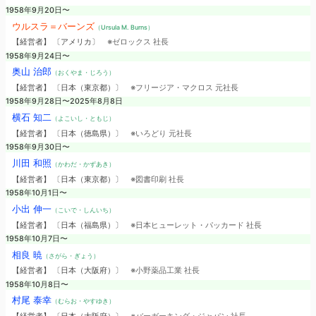
1958年9月20日〜
ウルスラ＝バーンズ
（Ursula M. Burns）
【経営者】 〔アメリカ〕
※ゼロックス 社長
1958年9月24日〜
奥山 治郎
（おくやま・じろう）
【経営者】 〔日本（東京都）〕
※フリージア・マクロス 元社長
1958年9月28日〜2025年8月8日
横石 知二
（よこいし・ともじ）
【経営者】 〔日本（徳島県）〕
※いろどり 元社長
1958年9月30日〜
川田 和照
（かわだ・かずあき）
【経営者】 〔日本（東京都）〕
※図書印刷 社長
1958年10月1日〜
小出 伸一
（こいで・しんいち）
【経営者】 〔日本（福島県）〕
※日本ヒューレット・パッカード 社長
1958年10月7日〜
相良 暁
（さがら・ぎょう）
【経営者】 〔日本（大阪府）〕
※小野薬品工業 社長
1958年10月8日〜
村尾 泰幸
（むらお・やすゆき）