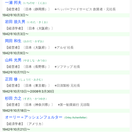
一瀬 邦夫
（いちのせ・くにお）
【経営者】 〔日本（静岡県）〕
※ペッパーフードサービス 創業者・元社長
1942年10月3日〜
岩田 規久男
（いわた・きくお）
【経済学者】 〔日本（大阪府）〕
1942年10月3日〜
岡田 和生
（おかだ・かずお）
【経営者】 〔日本（大阪府）〕
※アルゼ 社長
1942年10月9日〜
山科 光男
（やましな・みつお）
【経営者】 〔日本（長野県）〕
※ソフマップ 社長
1942年10月11日〜
正田 修
（しょうだ・おさむ）
【経営者】 〔日本（東京都）〕
※日清製粉 元社長
1942年10月13日〜2008年3月30日
杉田 力之
（すぎた・かつゆき）
【経営者】 〔日本（神奈川県）〕
※第一勧業銀行 元頭取
1942年10月18日〜
オーリー＝アッシェンフェルター
（Orley Ashenfelter）
【経済学者】 〔アメリカ〕
1942年10月21日〜