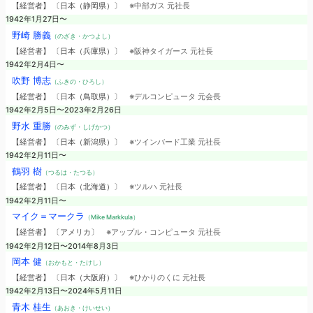
【経営者】 〔日本（静岡県）〕
※中部ガス 元社長
1942年1月27日〜
野崎 勝義
（のざき・かつよし）
【経営者】 〔日本（兵庫県）〕
※阪神タイガース 元社長
1942年2月4日〜
吹野 博志
（ふきの・ひろし）
【経営者】 〔日本（鳥取県）〕
※デルコンピュータ 元会長
1942年2月5日〜2023年2月26日
野水 重勝
（のみず・しげかつ）
【経営者】 〔日本（新潟県）〕
※ツインバード工業 元社長
1942年2月11日〜
鶴羽 樹
（つるは・たつる）
【経営者】 〔日本（北海道）〕
※ツルハ 元社長
1942年2月11日〜
マイク＝マークラ
（Mike Markkula）
【経営者】 〔アメリカ〕
※アップル・コンピュータ 元社長
1942年2月12日〜2014年8月3日
岡本 健
（おかもと・たけし）
【経営者】 〔日本（大阪府）〕
※ひかりのくに 元社長
1942年2月13日〜2024年5月11日
青木 桂生
（あおき・けいせい）