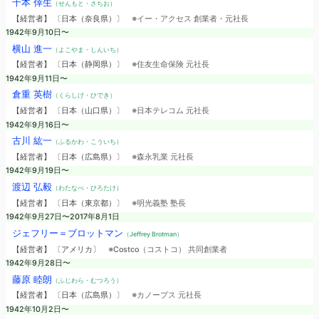
千本 倖生
（せんもと・さちお）
【経営者】 〔日本（奈良県）〕
※イー・アクセス 創業者・元社長
1942年9月10日〜
横山 進一
（よこやま・しんいち）
【経営者】 〔日本（静岡県）〕
※住友生命保険 元社長
1942年9月11日〜
倉重 英樹
（くらしげ・ひでき）
【経営者】 〔日本（山口県）〕
※日本テレコム 元社長
1942年9月16日〜
古川 紘一
（ふるかわ・こういち）
【経営者】 〔日本（広島県）〕
※森永乳業 元社長
1942年9月19日〜
渡辺 弘毅
（わたなべ・ひろたけ）
【経営者】 〔日本（東京都）〕
※明光義塾 塾長
1942年9月27日〜2017年8月1日
ジェフリー＝ブロットマン
（Jeffrey Brotman）
【経営者】 〔アメリカ〕
※Costco（コストコ） 共同創業者
1942年9月28日〜
藤原 睦朗
（ふじわら・むつろう）
【経営者】 〔日本（広島県）〕
※カノープス 元社長
1942年10月2日〜