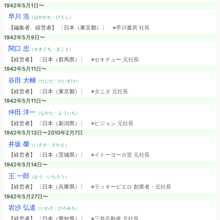
1942年5月1日〜
早川 浩
（はやかわ・ひろし）
【編集者、経営者】 〔日本（東京都）〕
※早川書房 社長
1942年5月9日〜
関口 忠
（せきぐち・まこと）
【経営者】 〔日本（群馬県）〕
※セキチュー 元社長
1942年5月11日〜
谷田 大輔
（たにだ・だいすけ）
【経営者】 〔日本（東京都）〕
※タニタ 元社長
1942年5月11日〜
仲田 洋一
（なかた・よういち）
【経営者】 〔日本（新潟県）〕
※ピジョン 元社長
1942年5月13日〜2010年2月7日
井坂 榮
（いさか・さかえ）
【経営者】 〔日本（茨城県）〕
※イトーヨーカ堂 元社長
1942年5月14日〜
王 一郎
（おう・いちろう）
【経営者】 〔日本（兵庫県）〕
※ラッキーピエロ 創業者・元社長
1942年5月27日〜
岩沙 弘道
（いわさ・ひろみち）
【経営者】 〔日本（愛知県）〕
※三井不動産 元社長