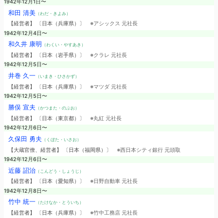
1942年12月1日〜
和田 清美
（わだ・きよみ）
【経営者】 〔日本（兵庫県）〕
※アシックス 元社長
1942年12月4日〜
和久井 康明
（わくい・やすあき）
【経営者】 〔日本（岩手県）〕
※クラレ 元社長
1942年12月5日〜
井巻 久一
（いまき・ひさかず）
【経営者】 〔日本（兵庫県）〕
※マツダ 元社長
1942年12月5日〜
勝俣 宣夫
（かつまた・のぶお）
【経営者】 〔日本（東京都）〕
※丸紅 元社長
1942年12月6日〜
久保田 勇夫
（くぼた・いさお）
【大蔵官僚、経営者】 〔日本（福岡県）〕
※西日本シティ銀行 元頭取
1942年12月6日〜
近藤 詔治
（こんどう・しょうじ）
【経営者】 〔日本（愛知県）〕
※日野自動車 元社長
1942年12月8日〜
竹中 統一
（たけなか・とういち）
【経営者】 〔日本（兵庫県）〕
※竹中工務店 元社長