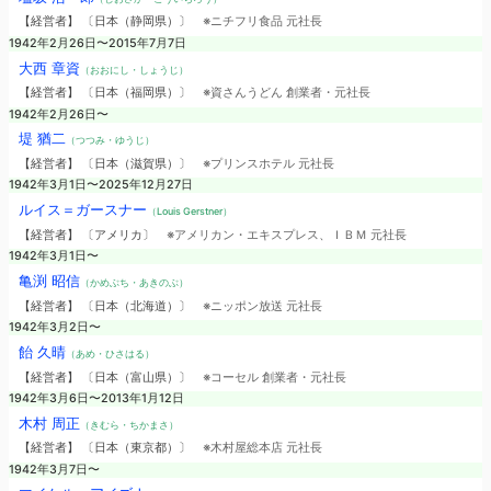
【経営者】 〔日本（静岡県）〕
※ニチフリ食品 元社長
1942年2月26日〜2015年7月7日
大西 章資
（おおにし・しょうじ）
【経営者】 〔日本（福岡県）〕
※資さんうどん 創業者・元社長
1942年2月26日〜
堤 猶二
（つつみ・ゆうじ）
【経営者】 〔日本（滋賀県）〕
※プリンスホテル 元社長
1942年3月1日〜2025年12月27日
ルイス＝ガースナー
（Louis Gerstner）
【経営者】 〔アメリカ〕
※アメリカン・エキスプレス、ＩＢＭ 元社長
1942年3月1日〜
亀渕 昭信
（かめぶち・あきのぶ）
【経営者】 〔日本（北海道）〕
※ニッポン放送 元社長
1942年3月2日〜
飴 久晴
（あめ・ひさはる）
【経営者】 〔日本（富山県）〕
※コーセル 創業者・元社長
1942年3月6日〜2013年1月12日
木村 周正
（きむら・ちかまさ）
【経営者】 〔日本（東京都）〕
※木村屋総本店 元社長
1942年3月7日〜