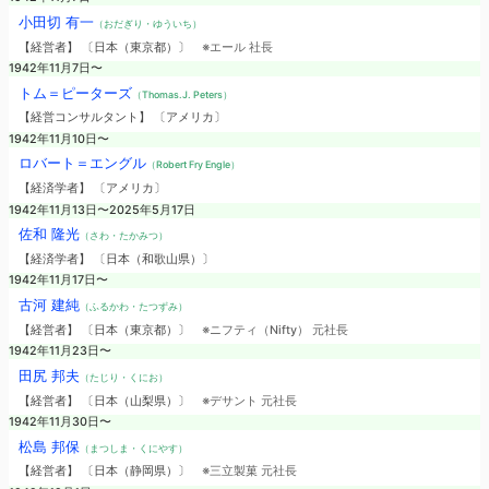
小田切 有一
（おだぎり・ゆういち）
【経営者】 〔日本（東京都）〕
※エール 社長
1942年11月7日〜
トム＝ピーターズ
（Thomas.J. Peters）
【経営コンサルタント】 〔アメリカ〕
1942年11月10日〜
ロバート＝エングル
（Robert Fry Engle）
【経済学者】 〔アメリカ〕
1942年11月13日〜2025年5月17日
佐和 隆光
（さわ・たかみつ）
【経済学者】 〔日本（和歌山県）〕
1942年11月17日〜
古河 建純
（ふるかわ・たつずみ）
【経営者】 〔日本（東京都）〕
※ニフティ（Nifty） 元社長
1942年11月23日〜
田尻 邦夫
（たじり・くにお）
【経営者】 〔日本（山梨県）〕
※デサント 元社長
1942年11月30日〜
松島 邦保
（まつしま・くにやす）
【経営者】 〔日本（静岡県）〕
※三立製菓 元社長