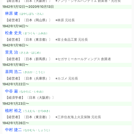
【経営者】 〔日本（大阪府）〕
※アンリ・シャルパンティエ 創業者・元社長
1942年1月12日〜2020年10月13日
林原 健
（はやしばら・けん）
【経営者】 〔日本（岡山県）〕
※林原 元社長
1942年1月14日〜
松倉 史夫
（まつくら・ふみお）
【経営者】 〔日本（東京都）〕
※富士食品工業 元社長
1942年1月16日〜
里見 治
（さとみ・はじめ）
【経営者】 〔日本（群馬県）〕
※セガサミーホールディングス 創業者
1942年1月18日〜
喜岡 浩二
（きおか・こうじ）
【経営者】 〔日本（兵庫県）〕
※カゴメ 元社長
1942年1月22日〜
中谷 巌
（なかたに・いわお）
【経済学者】 〔日本（大阪府）〕
1942年1月23日〜
植村 裕之
（うえむら・ひろゆき）
【経営者】 〔日本（東京都）〕
※三井住友海上火災保険 元社長
1942年1月26日〜
中村 捷二
（なかむら・しょうじ）