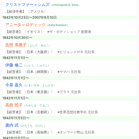
クリストファー＝シムズ
（Christopher A. Sims）
【経済学者】 〔アメリカ〕
1942年10月23日〜2007年9月10日
アニータ＝ロディック
（Anita Roddick）
【経営者】 〔イギリス〕
※ザ・ボディショップ 創業者
1942年10月30日〜
吉田 美惠子
（よしだ・みえこ）
【経営者】 〔日本（大阪府）〕
※ビジョンメガネ 元社長
1942年11月1日〜
伊藤 修二
（いとう・しゅうじ）
【経営者】 〔日本（静岡県）〕
※ヤマハ 元社長
1942年11月1日〜
今泉 嘉久
（いまいずみ・よしひさ）
【経営者】 〔日本（東京都）〕
※プラス 元社長
1942年11月1日〜
高島 照子
（たかしま・てるこ）
【経営者】 〔日本（京都府）〕
※世界思想社教学社 元社長
1942年11月5日〜
廣内 武
（ひろうち・たけし）
【経営者】 〔日本（高知県）〕
※オンワード樫山 元社長
1942年11月7日〜