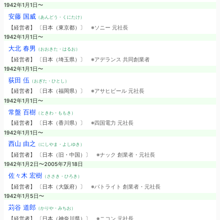
1942年1月1日〜
安藤 国威
（あんどう・くにたけ）
【経営者】 〔日本（東京都）〕
※ソニー 元社長
1942年1月1日〜
大北 春男
（おおきた・はるお）
【経営者】 〔日本（埼玉県）〕
※アデランス 共同創業者
1942年1月1日〜
荻田 伍
（おぎた・ひとし）
【経営者】 〔日本（福岡県）〕
※アサヒビール 元社長
1942年1月1日〜
常盤 百樹
（ときわ・ももき）
【経営者】 〔日本（香川県）〕
※四国電力 元社長
1942年1月1日〜
西山 由之
（にしやま・よしゆき）
【経営者】 〔日本（旧・中国）〕
※ナック 創業者・元社長
1942年1月2日〜2005年7月18日
佐々木 宏樹
（ささき・ひろき）
【経営者】 〔日本（大阪府）〕
※パトライト 創業者・元社長
1942年1月5日〜
苅谷 道郎
（かりや・みちお）
【経営者】 〔日本（神奈川県）〕
※ニコン 元社長