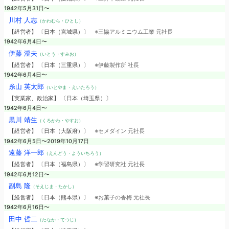
1942年5月31日〜
川村 人志
（かわむら・ひとし）
【経営者】 〔日本（宮城県）〕
※三協アルミニウム工業 元社長
1942年6月4日〜
伊藤 澄夫
（いとう・すみお）
【経営者】 〔日本（三重県）〕
※伊藤製作所 社長
1942年6月4日〜
糸山 英太郎
（いとやま・えいたろう）
【実業家、政治家】 〔日本（埼玉県）〕
1942年6月4日〜
黒川 靖生
（くろかわ・やすお）
【経営者】 〔日本（大阪府）〕
※セメダイン 元社長
1942年6月5日〜2019年10月17日
遠藤 洋一郎
（えんどう・よういちろう）
【経営者】 〔日本（福島県）〕
※学習研究社 元社長
1942年6月12日〜
副島 隆
（そえじま・たかし）
【経営者】 〔日本（熊本県）〕
※お菓子の香梅 元社長
1942年6月16日〜
田中 哲二
（たなか・てつじ）