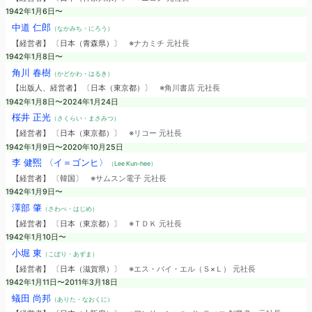
1942年1月6日〜
中道 仁郎
（なかみち・にろう）
【経営者】 〔日本（青森県）〕
※ナカミチ 元社長
1942年1月8日〜
角川 春樹
（かどかわ・はるき）
【出版人、経営者】 〔日本（東京都）〕
※角川書店 元社長
1942年1月8日〜2024年1月24日
桜井 正光
（さくらい・まさみつ）
【経営者】 〔日本（東京都）〕
※リコー 元社長
1942年1月9日〜2020年10月25日
李 健煕 〈イ＝ゴンヒ〉
（Lee Kun-hee）
【経営者】 〔韓国〕
※サムスン電子 元社長
1942年1月9日〜
澤部 肇
（さわべ・はじめ）
【経営者】 〔日本（東京都）〕
※ＴＤＫ 元社長
1942年1月10日〜
小堀 東
（こぼり・あずま）
【経営者】 〔日本（滋賀県）〕
※エス・バイ・エル（Ｓ×Ｌ） 元社長
1942年1月11日〜2011年3月18日
蟻田 尚邦
（ありた・なおくに）