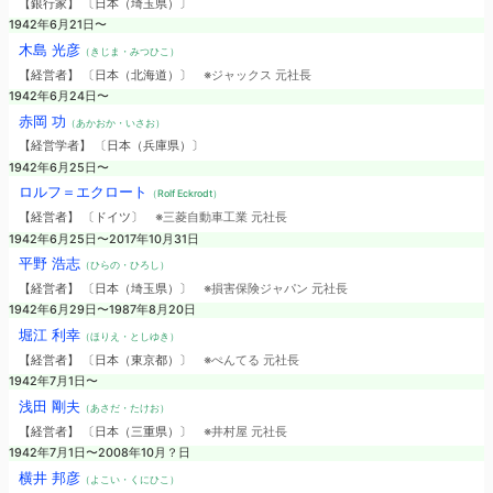
【銀行家】 〔日本（埼玉県）〕
1942年6月21日〜
木島 光彦
（きじま・みつひこ）
【経営者】 〔日本（北海道）〕
※ジャックス 元社長
1942年6月24日〜
赤岡 功
（あかおか・いさお）
【経営学者】 〔日本（兵庫県）〕
1942年6月25日〜
ロルフ＝エクロート
（Rolf Eckrodt）
【経営者】 〔ドイツ〕
※三菱自動車工業 元社長
1942年6月25日〜2017年10月31日
平野 浩志
（ひらの・ひろし）
【経営者】 〔日本（埼玉県）〕
※損害保険ジャパン 元社長
1942年6月29日〜1987年8月20日
堀江 利幸
（ほりえ・としゆき）
【経営者】 〔日本（東京都）〕
※ぺんてる 元社長
1942年7月1日〜
浅田 剛夫
（あさだ・たけお）
【経営者】 〔日本（三重県）〕
※井村屋 元社長
1942年7月1日〜2008年10月？日
横井 邦彦
（よこい・くにひこ）