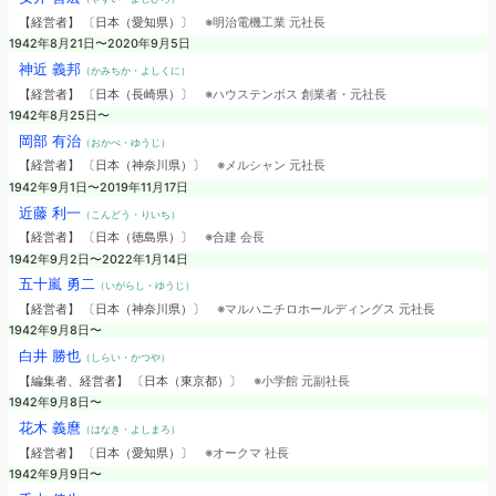
【経営者】 〔日本（愛知県）〕
※明治電機工業 元社長
1942年8月21日〜2020年9月5日
神近 義邦
（かみちか・よしくに）
【経営者】 〔日本（長崎県）〕
※ハウステンボス 創業者・元社長
1942年8月25日〜
岡部 有治
（おかべ・ゆうじ）
【経営者】 〔日本（神奈川県）〕
※メルシャン 元社長
1942年9月1日〜2019年11月17日
近藤 利一
（こんどう・りいち）
【経営者】 〔日本（徳島県）〕
※合建 会長
1942年9月2日〜2022年1月14日
五十嵐 勇二
（いがらし・ゆうじ）
【経営者】 〔日本（神奈川県）〕
※マルハニチロホールディングス 元社長
1942年9月8日〜
白井 勝也
（しらい・かつや）
【編集者、経営者】 〔日本（東京都）〕
※小学館 元副社長
1942年9月8日〜
花木 義麿
（はなき・よしまろ）
【経営者】 〔日本（愛知県）〕
※オークマ 社長
1942年9月9日〜