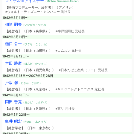
マイケル＝アイズナー
（Michael Dammann Eisner）
【映画プロデューサー、経営者】 〔アメリカ〕
※ウォルト・ディズニー・カンパニー 元社長
1942年3月11日〜
稲垣 嗣夫
（いながき・つぐお）
【経営者】 〔日本（兵庫県）〕
※神戸新聞社 元社長
1942年3月11日〜
樋口 公一
（ひぐち・こういち）
【経営者】 〔日本（山形県）〕
※コムスン 元社長
1942年3月12日〜
本田 勝彦
（ほんだ・かつひこ）
【経営者】 〔日本（鹿児島県）〕
※日本たばこ産業（ＪＴ） 元社長
1942年3月15日〜2007年2月28日
戸坂 馨
（とさか・かおる）
【経営者】 〔日本（東京都）〕
※ＮＥＣエレクトロニクス 元社長
1942年3月18日〜
岡田 晋亮
（おかだ・しんすけ）
【経営者】 〔日本（兵庫県）〕
※東リ 元社長
1942年3月22日〜
亀井 昭宏
（かめい・あきひろ）
【経営学者】 〔日本（東京都）〕
1942年3月26日〜