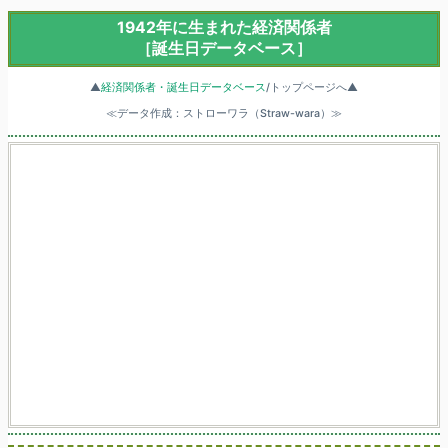
1942年に生まれた経済関係者
［誕生日データベース］
▲
経済関係者・誕生日データベース
/トップページへ▲
≪データ作成：ストローワラ（Straw-wara）≫