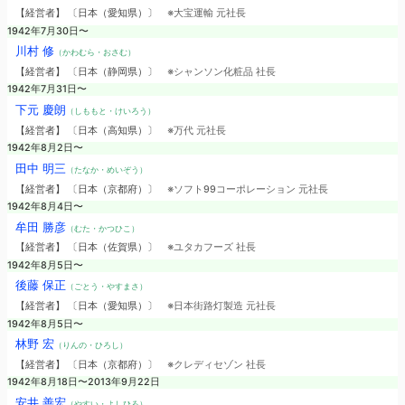
【経営者】 〔日本（愛知県）〕
※大宝運輸 元社長
1942年7月30日〜
川村 修
（かわむら・おさむ）
【経営者】 〔日本（静岡県）〕
※シャンソン化粧品 社長
1942年7月31日〜
下元 慶朗
（しももと・けいろう）
【経営者】 〔日本（高知県）〕
※万代 元社長
1942年8月2日〜
田中 明三
（たなか・めいぞう）
【経営者】 〔日本（京都府）〕
※ソフト99コーポレーション 元社長
1942年8月4日〜
牟田 勝彦
（むた・かつひこ）
【経営者】 〔日本（佐賀県）〕
※ユタカフーズ 社長
1942年8月5日〜
後藤 保正
（ごとう・やすまさ）
【経営者】 〔日本（愛知県）〕
※日本街路灯製造 元社長
1942年8月5日〜
林野 宏
（りんの・ひろし）
【経営者】 〔日本（京都府）〕
※クレディセゾン 社長
1942年8月18日〜2013年9月22日
安井 善宏
（やすい・よしひろ）