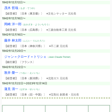
1942年12月12日〜
茂木 哲哉
（もぎ・てつや）
【経営者】 〔日本（東京都）〕
※文化シヤッター 元社長
1942年12月16日〜
岡崎 洋一郎
（おかざき・よういちろう）
【経営者】 〔日本（広島県）〕
※三菱自動車工業 元社長
1942年12月16日〜
藤井 林太郎
（ふじい・りんたろう）
【経営者】 〔日本（神奈川県）〕
※不二家 元社長
1942年12月20日〜
ジャン＝クロード＝トリシェ
（Jean-Claude Trichet）
【銀行家】 〔フランス〕
1942年12月22日〜
敦井 榮一
（つるい・えいいち）
【経営者】 〔日本（新潟県）〕
※北陸ガス 元社長
1942年12月22日〜2023年12月14日
蓮見 清一
（はすみ・せいいち）
【経営者】 〔日本（旧・中国）〕
※宝島社 創業者・元社長