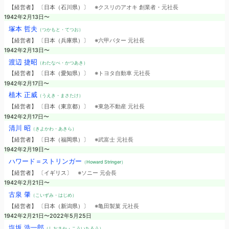
【経営者】 〔日本（石川県）〕
※クスリのアオキ 創業者・元社長
1942年2月13日〜
塚本 哲夫
（つかもと・てつお）
【経営者】 〔日本（兵庫県）〕
※六甲バター 元社長
1942年2月13日〜
渡辺 捷昭
（わたなべ・かつあき）
【経営者】 〔日本（愛知県）〕
※トヨタ自動車 元社長
1942年2月17日〜
植木 正威
（うえき・まさたけ）
【経営者】 〔日本（東京都）〕
※東急不動産 元社長
1942年2月17日〜
清川 昭
（きよかわ・あきら）
【経営者】 〔日本（福岡県）〕
※武富士 元社長
1942年2月19日〜
ハワード＝ストリンガー
（Howard Stringer）
【経営者】 〔イギリス〕
※ソニー 元会長
1942年2月21日〜
古泉 肇
（こいずみ・はじめ）
【経営者】 〔日本（新潟県）〕
※亀田製菓 元社長
1942年2月21日〜2022年5月25日
塩坂 浩一郎
（しおさか・こういちろう）