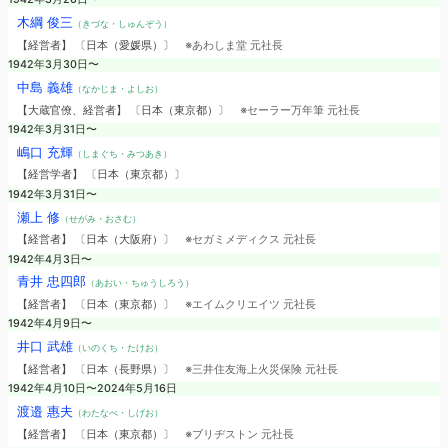
木綱 俊三
（きづな・しゅんぞう）
【経営者】 〔日本（愛媛県）〕
※あわしま堂 元社長
1942年3月30日〜
中島 義雄
（なかじま・よしお）
【大蔵官僚、経営者】 〔日本（東京都）〕
※セーラー万年筆 元社長
1942年3月31日〜
嶋口 充輝
（しまぐち・みつあき）
【経営学者】 〔日本（東京都）〕
1942年3月31日〜
瀬上 修
（せがみ・おさむ）
【経営者】 〔日本（大阪府）〕
※セガミメディクス 元社長
1942年4月3日〜
青井 忠四郎
（あおい・ちゅうしろう）
【経営者】 〔日本（東京都）〕
※エイムクリエイツ 元社長
1942年4月9日〜
井口 武雄
（いのくち・たけお）
【経営者】 〔日本（長野県）〕
※三井住友海上火災保険 元社長
1942年4月10日〜2024年5月16日
渡邉 惠夫
（わたなべ・しげお）
【経営者】 〔日本（東京都）〕
※ブリヂストン 元社長