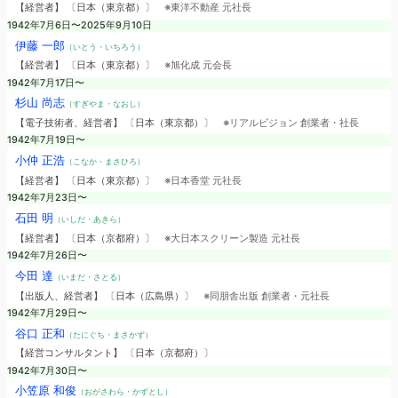
【経営者】 〔日本（東京都）〕
※東洋不動産 元社長
1942年7月6日〜2025年9月10日
伊藤 一郎
（いとう・いちろう）
【経営者】 〔日本（東京都）〕
※旭化成 元会長
1942年7月17日〜
杉山 尚志
（すぎやま・なおし）
【電子技術者、経営者】 〔日本（東京都）〕
※リアルビジョン 創業者・社長
1942年7月19日〜
小仲 正浩
（こなか・まさひろ）
【経営者】 〔日本（東京都）〕
※日本香堂 元社長
1942年7月23日〜
石田 明
（いしだ・あきら）
【経営者】 〔日本（京都府）〕
※大日本スクリーン製造 元社長
1942年7月26日〜
今田 達
（いまだ・さとる）
【出版人、経営者】 〔日本（広島県）〕
※同朋舎出版 創業者・元社長
1942年7月29日〜
谷口 正和
（たにぐち・まさかず）
【経営コンサルタント】 〔日本（京都府）〕
1942年7月30日〜
小笠原 和俊
（おがさわら・かずとし）