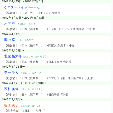
1942年4月15日〜2006年7月5日
ケネス＝レイ
（Kenneth Lay）
【経営者】 〔アメリカ〕
※エンロン 元社長
1942年4月17日〜2021年11月13日
木下 守
（きのした・まもる）
【経営者】 〔日本（兵庫県）〕
※G-7ホールディングス 創業者・元社長
1942年4月17日〜
関 文彦
（せき・ふみひこ）
【経営者】 〔日本（福岡県）〕
※関家具 創業者・社長
1942年4月21日〜
北城 恪太郎
（きたしろ・かくたろう）
【経営者】 〔日本（東京都）〕
※日本ＩＢＭ 元社長
1942年4月28日〜
熊平 雅人
（くまひら・まさひと）
【経営者】 〔日本（広島県）〕
※クマヒラ（旧：熊平製作所） 元社長
1942年4月29日〜2013年12月31日
西村 英俊
（にしむら・ひでとし）
【経営者】 〔日本（福岡県）〕
※日商岩井 元社長
1942年5月1日〜
篠塚 英子
（しのづか・えいこ）
【経済学者】 〔日本（山形県）〕