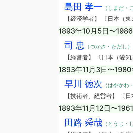
島田 孝一
（しまだ・
【経済学者】 〔日本（東
1893年10月5日〜198
司 忠
（つかさ・ただし）
【経営者】 〔日本（愛
1893年11月3日〜198
早川 徳次
（はやかわ
【技術者、経営者】 〔
1893年11月12日〜19
田路 舜哉
（とうじ・