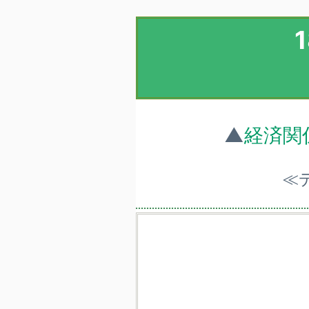
▲
経済関
≪