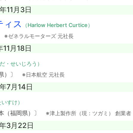
2年11月3日
ティス
（Harlow Herbert Curtice）
〕
※ゼネラルモーターズ 元社長
年11月18日
だ・せいじろう）
木県）〕
※日本航空 元社長
4年7月14日
たいすけ）
日本（福岡県）〕
※津上製作所（現：ツガミ） 創業者
7年3月22日