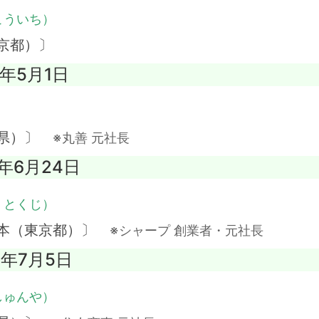
こういち）
京都）〕
6年5月1日
知県）〕
※丸善 元社長
0年6月24日
・とくじ）
日本（東京都）〕
※シャープ 創業者・元社長
61年7月5日
しゅんや）