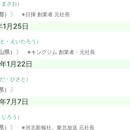
・まさお）
京都）〕
※日揮 創業者 元社長
年1月25日
と・えいたろう）
歌山県）〕
※キングジム 創業者・元社長
4年1月22日
だ・ひさと）
県）〕
0年7月7日
・じろう）
城県）〕
※河北新報社、東北放送 元社長