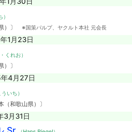
0年1月30日
ち）
川県）〕
※国策パルプ、ヤクルト本社 元会長
9年1月23日
・くれお）
県）〕
5年4月27日
こういち）
本（和歌山県）〕
年3月31日
Sr.
（Hans Riegel）