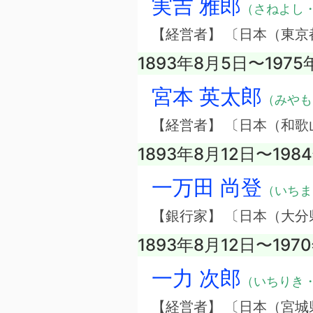
実吉 雅郎
（さねよし
【経営者】 〔日本（東
1893年8月5日〜1975
宮本 英太郎
（みやも
【経営者】 〔日本（和
1893年8月12日〜198
一万田 尚登
（いちま
【銀行家】 〔日本（大分
1893年8月12日〜197
一力 次郎
（いちりき
【経営者】 〔日本（宮