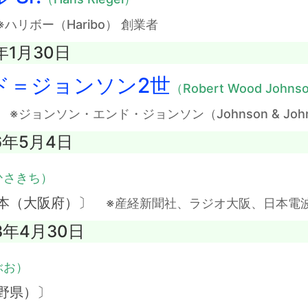
※ハリボー（Haribo） 創業者
年1月30日
ド＝ジョンソン2世
（Robert Wood Johnso
〕
※ジョンソン・エンド・ジョンソン（Johnson & Joh
6年5月4日
ひさきち）
日本（大阪府）〕
※産経新聞社、ラジオ大阪、日本電波
3年4月30日
ぶお）
野県）〕