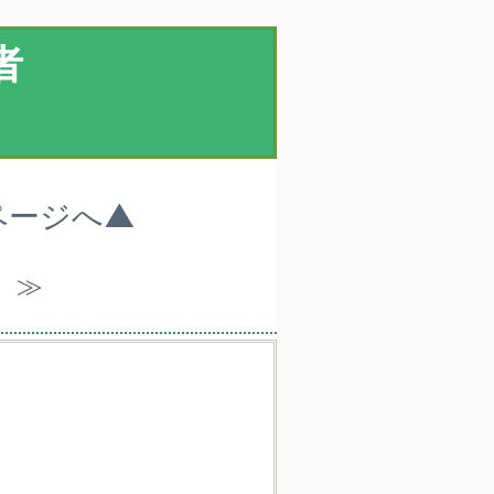
者
ページへ▲
）≫