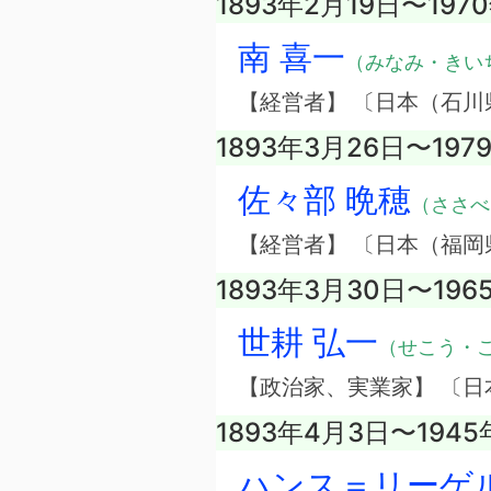
1893年2月19日〜197
南 喜一
（みなみ・きい
【経営者】 〔日本（石
1893年3月26日〜197
佐々部 晩穂
（ささべ
【経営者】 〔日本（福岡
1893年3月30日〜196
世耕 弘一
（せこう・
【政治家、実業家】 〔日
1893年4月3日〜1945
ハンス＝リーゲル 