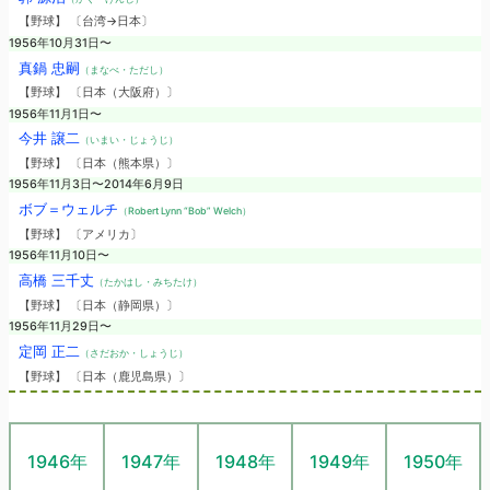
【野球】 〔台湾→日本〕
1956年10月31日〜
真鍋 忠嗣
（まなべ・ただし）
【野球】 〔日本（大阪府）〕
1956年11月1日〜
今井 譲二
（いまい・じょうじ）
【野球】 〔日本（熊本県）〕
1956年11月3日〜2014年6月9日
ボブ＝ウェルチ
（Robert Lynn “Bob” Welch）
【野球】 〔アメリカ〕
1956年11月10日〜
高橋 三千丈
（たかはし・みちたけ）
【野球】 〔日本（静岡県）〕
1956年11月29日〜
定岡 正二
（さだおか・しょうじ）
【野球】 〔日本（鹿児島県）〕
1946年
1947年
1948年
1949年
1950年