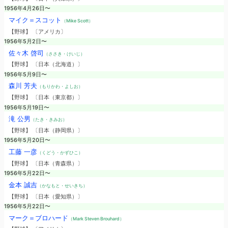
1956年4月26日〜
マイク＝スコット
（Mike Scott）
【野球】 〔アメリカ〕
1956年5月2日〜
佐々木 啓司
（ささき・けいじ）
【野球】 〔日本（北海道）〕
1956年5月9日〜
森川 芳夫
（もりかわ・よしお）
【野球】 〔日本（東京都）〕
1956年5月19日〜
滝 公男
（たき・きみお）
【野球】 〔日本（静岡県）〕
1956年5月20日〜
工藤 一彦
（くどう・かずひこ）
【野球】 〔日本（青森県）〕
1956年5月22日〜
金本 誠吉
（かなもと・せいきち）
【野球】 〔日本（愛知県）〕
1956年5月22日〜
マーク＝ブロハード
（Mark Steven Brouhard）