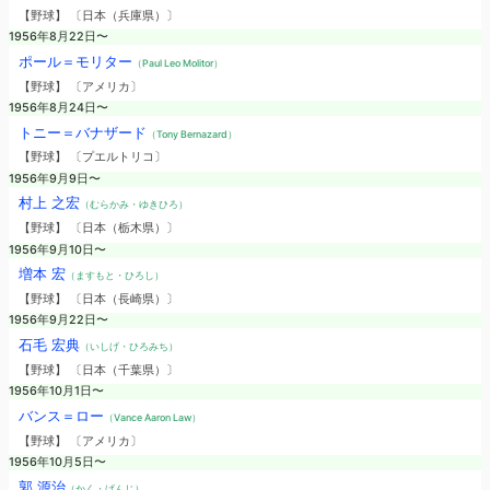
【野球】 〔日本（兵庫県）〕
1956年8月22日〜
ポール＝モリター
（Paul Leo Molitor）
【野球】 〔アメリカ〕
1956年8月24日〜
トニー＝バナザード
（Tony Bernazard）
【野球】 〔プエルトリコ〕
1956年9月9日〜
村上 之宏
（むらかみ・ゆきひろ）
【野球】 〔日本（栃木県）〕
1956年9月10日〜
増本 宏
（ますもと・ひろし）
【野球】 〔日本（長崎県）〕
1956年9月22日〜
石毛 宏典
（いしげ・ひろみち）
【野球】 〔日本（千葉県）〕
1956年10月1日〜
バンス＝ロー
（Vance Aaron Law）
【野球】 〔アメリカ〕
1956年10月5日〜
郭 源治
（かく・げんじ）