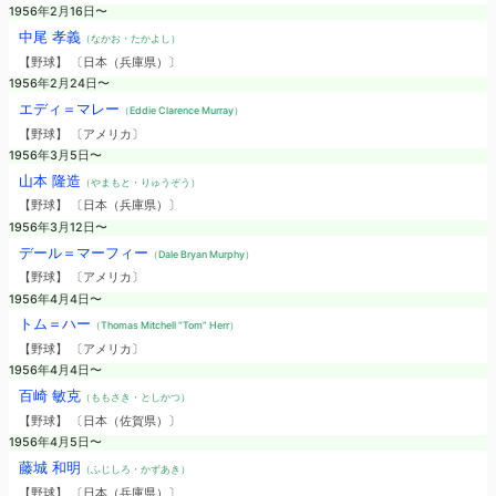
1956年2月16日〜
中尾 孝義
（なかお・たかよし）
【野球】 〔日本（兵庫県）〕
1956年2月24日〜
エディ＝マレー
（Eddie Clarence Murray）
【野球】 〔アメリカ〕
1956年3月5日〜
山本 隆造
（やまもと・りゅうぞう）
【野球】 〔日本（兵庫県）〕
1956年3月12日〜
デール＝マーフィー
（Dale Bryan Murphy）
【野球】 〔アメリカ〕
1956年4月4日〜
トム＝ハー
（Thomas Mitchell “Tom” Herr）
【野球】 〔アメリカ〕
1956年4月4日〜
百崎 敏克
（ももさき・としかつ）
【野球】 〔日本（佐賀県）〕
1956年4月5日〜
藤城 和明
（ふじしろ・かずあき）
【野球】 〔日本（兵庫県）〕