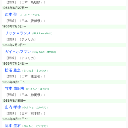
【野球】 〔日本（鳥取県）〕
1956年6月27日〜
西本 聖
（にしもと・たかし）
【野球】 〔日本（愛媛県）〕
1956年7月5日〜
リック＝ランス
（Rick Lancellotti）
【野球】 〔アメリカ〕
1956年7月9日〜
ガイ＝ホフマン
（Guy Alan Hoffman）
【野球】 〔アメリカ〕
1956年7月24日〜
松沼 雅之
（まつぬま・まさゆき）
【野球】 〔日本（東京都）〕
1956年8月1日〜
竹本 由紀夫
（たけもと・ゆきお）
【野球】 〔日本（静岡県）〕
1956年8月5日〜
山内 孝徳
（やまうち・たかのり）
【野球】 〔日本（熊本県）〕
1956年8月16日〜
岡本 圭右
（おかもと・けいすけ）