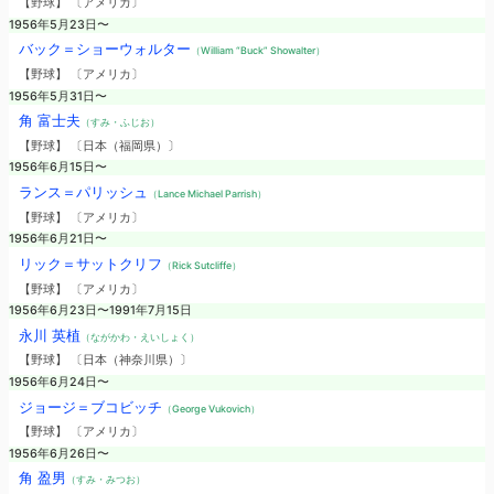
【野球】 〔アメリカ〕
1956年5月23日〜
バック＝ショーウォルター
（William “Buck” Showalter）
【野球】 〔アメリカ〕
1956年5月31日〜
角 富士夫
（すみ・ふじお）
【野球】 〔日本（福岡県）〕
1956年6月15日〜
ランス＝パリッシュ
（Lance Michael Parrish）
【野球】 〔アメリカ〕
1956年6月21日〜
リック＝サットクリフ
（Rick Sutcliffe）
【野球】 〔アメリカ〕
1956年6月23日〜1991年7月15日
永川 英植
（ながかわ・えいしょく）
【野球】 〔日本（神奈川県）〕
1956年6月24日〜
ジョージ＝ブコビッチ
（George Vukovich）
【野球】 〔アメリカ〕
1956年6月26日〜
角 盈男
（すみ・みつお）