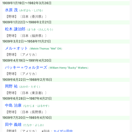
1909年1月19日〜1982年3月26日
水原 茂
（みずはら・しげる）
【野球】 〔日本（香川県）〕
1909年1月22日〜1986年2月21日
松木 謙治郎
（まつき・けんじろう）
【野球】 〔日本（福井県）〕
1909年3月2日〜1958年11月21日
メル＝オット
（Melvin Thomas “Mel” Ott）
【野球】 〔アメリカ〕
1909年4月19日〜1991年4月20日
バッキー＝ウォルターズ
（William Henry “Bucky” Walters）
【野球】 〔アメリカ〕
1909年6月22日〜1988年2月15日
岡野 祐
（おかの・たすく）
【野球】 〔日本（東京都）〕
1909年6月28日〜1987年4月21日
中島 治康
（なかじま・はるやす）
【野球】 〔日本（長野県）〕
1909年7月20日〜1985年4月10日
田中 義雄
（たなか・よしお）
【野球】 〔アメリカ〕
※別名：
カイザー田中