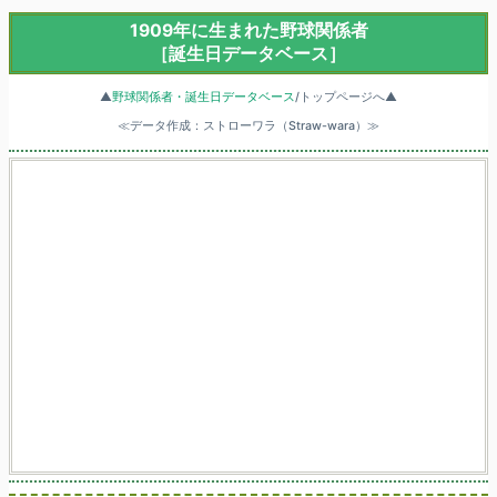
1909年に生まれた野球関係者
［誕生日データベース］
▲
野球関係者・誕生日データベース
/トップページへ▲
≪データ作成：ストローワラ（Straw-wara）≫