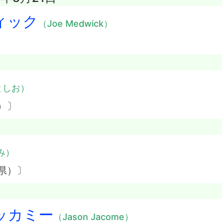
ィック
（Joe Medwick）
としお）
）〕
み）
県）〕
ッカミー
（Jason Jacome）