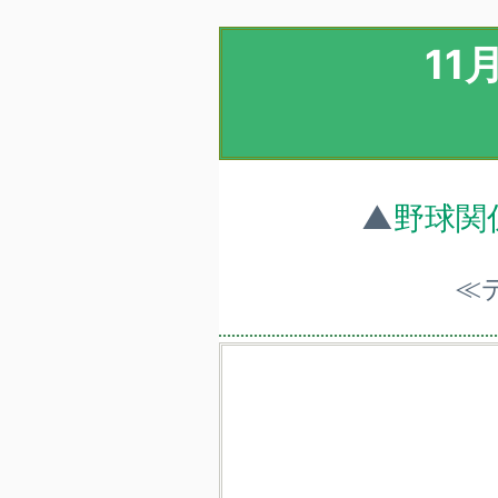
1
▲
野球関
≪