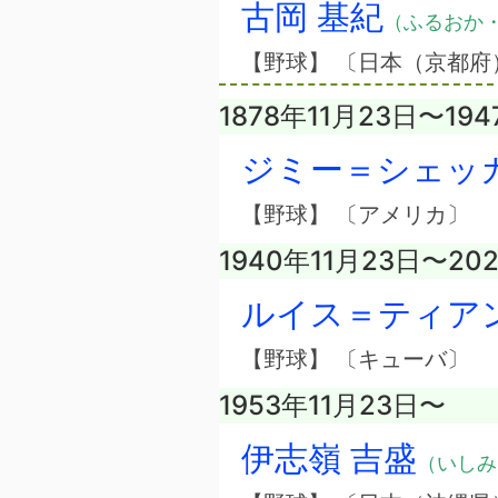
古岡 基紀
（ふるおか
【野球】 〔日本（京都府
1878年11月23日〜194
ジミー＝シェッ
【野球】 〔アメリカ〕
1940年11月23日〜20
ルイス＝ティア
【野球】 〔キューバ〕
1953年11月23日〜
伊志嶺 吉盛
（いしみ