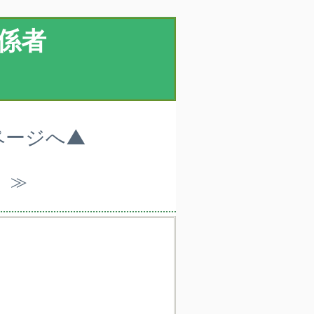
係者
ページへ▲
）≫