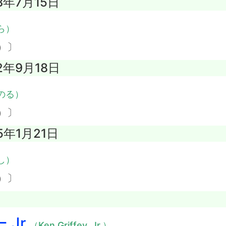
13年7月15日
ら）
）〕
12年9月18日
のる）
）〕
5年1月21日
し）
）〕
Jr.
（Ken Griffey, Jr.）