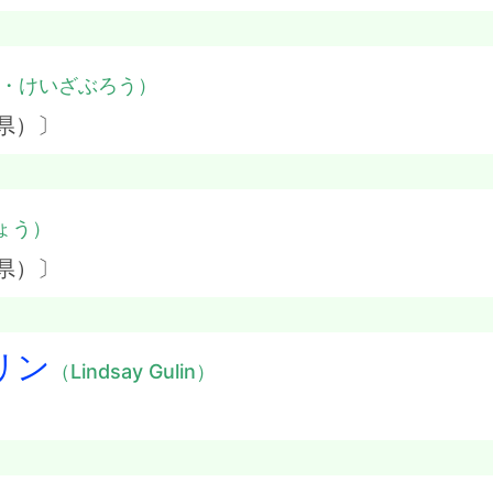
・けいざぶろう）
県）〕
ょう）
県）〕
リン
（Lindsay Gulin）