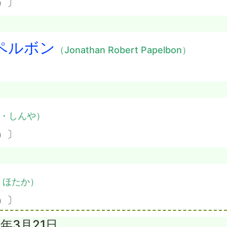
）〕
ペルボン
（Jonathan Robert Papelbon）
・しんや）
）〕
・ほたか）
）〕
5年3月21日