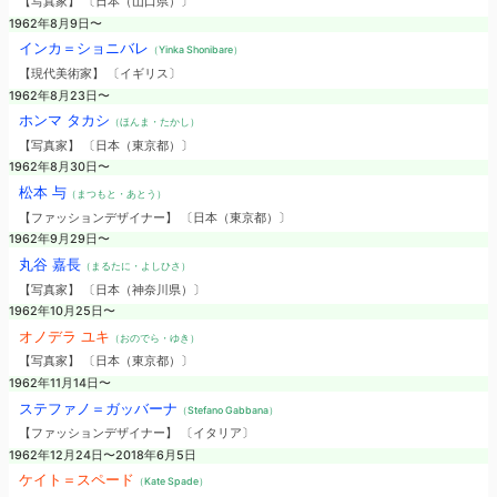
【写真家】 〔日本（山口県）〕
1962年8月9日〜
インカ＝ショニバレ
（Yinka Shonibare）
【現代美術家】 〔イギリス〕
1962年8月23日〜
ホンマ タカシ
（ほんま・たかし）
【写真家】 〔日本（東京都）〕
1962年8月30日〜
松本 与
（まつもと・あとう）
【ファッションデザイナー】 〔日本（東京都）〕
1962年9月29日〜
丸谷 嘉長
（まるたに・よしひさ）
【写真家】 〔日本（神奈川県）〕
1962年10月25日〜
オノデラ ユキ
（おのでら・ゆき）
【写真家】 〔日本（東京都）〕
1962年11月14日〜
ステファノ＝ガッバーナ
（Stefano Gabbana）
【ファッションデザイナー】 〔イタリア〕
1962年12月24日〜2018年6月5日
ケイト＝スペード
（Kate Spade）