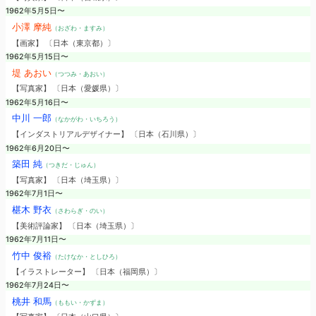
1962年5月5日〜
小澤 摩純
（おざわ・ますみ）
【画家】 〔日本（東京都）〕
1962年5月15日〜
堤 あおい
（つつみ・あおい）
【写真家】 〔日本（愛媛県）〕
1962年5月16日〜
中川 一郎
（なかがわ・いちろう）
【インダストリアルデザイナー】 〔日本（石川県）〕
1962年6月20日〜
築田 純
（つきだ・じゅん）
【写真家】 〔日本（埼玉県）〕
1962年7月1日〜
椹木 野衣
（さわらぎ・のい）
【美術評論家】 〔日本（埼玉県）〕
1962年7月11日〜
竹中 俊裕
（たけなか・としひろ）
【イラストレーター】 〔日本（福岡県）〕
1962年7月24日〜
桃井 和馬
（ももい・かずま）