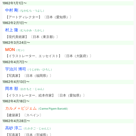
1962年1月1日〜
中村 剛
（なかむら・つよし）
【アートディレクター】 〔日本（愛知県）〕
1962年2月1日〜
村上 隆
（むらかみ・たかし）
【現代美術家】 〔日本（東京都）〕
1962年3月24日〜
MON
（モン）
【イラストレーター、エッセイスト】 〔日本（大阪府）〕
1962年4月7日〜
宇治川 博司
（うじがわ・ひろし）
【写真家】 〔日本（福岡県）〕
1962年4月13日〜
岡本 順
（おかもと・じゅん）
【イラストレーター、絵本作家】 〔日本（愛知県）〕
1962年4月18日〜
カルメ＝ピジェム
（Carme Pigem Barceló）
【建築家】 〔スペイン〕
1962年4月28日〜
高砂 淳二
（たかさご・じゅんじ）
【写真家】 〔日本（宮城県）〕