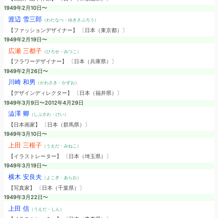
1949年2月10日〜
渡辺 雪三郎
（わたなべ・ゆきさぶろう）
【ファッションデザイナー】 〔日本（東京都）〕
1949年2月19日〜
広瀬 三都子
（ひろせ・みつこ）
【フラワーデザイナー】 〔日本（兵庫県）〕
1949年2月26日〜
川崎 和男
（かわさき・かずお）
【デザインディレクター】 〔日本（福井県）〕
1949年3月9日〜2012年4月29日
澁澤 卿
（しぶさわ・けい）
【日本画家】 〔日本（群馬県）〕
1949年3月10日〜
上田 三根子
（うえだ・みねこ）
【イラストレーター】 〔日本（埼玉県）〕
1949年3月19日〜
横木 安良夫
（よこぎ・あらお）
【写真家】 〔日本（千葉県）〕
1949年3月22日〜
上田 信
（うえだ・しん）