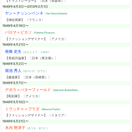
【イラストレーター】 〔日本（青森県）〕
1949年4月3日〜2013年2月1日
ヤン＝ナッシンベンネ
（Yan Nascimbene）
【挿絵画家】 〔フランス〕
1949年4月19日〜
パロマ＝ピカソ
（Paloma Picasso）
【ファッションデザイナー】 〔アメリカ〕
1949年4月21日〜
南條 史生
（なんじょう・ふみお）
【美術評論家】 〔日本（東京都）〕
1949年5月2日〜
堀池 秀人
（ほりいけ・ひでと）
【建築家】 〔日本（長崎県）〕
1949年5月7日〜
デボラ＝バターフィールド
（Deborah Butterfield）
【彫刻家】 〔アメリカ〕
1949年5月10日〜
ミウッチャ＝プラダ
（Miuccia Prada）
【ファッションデザイナー】 〔イタリア〕
1949年5月21日〜
木内 勢津子
（きうち・せつこ）