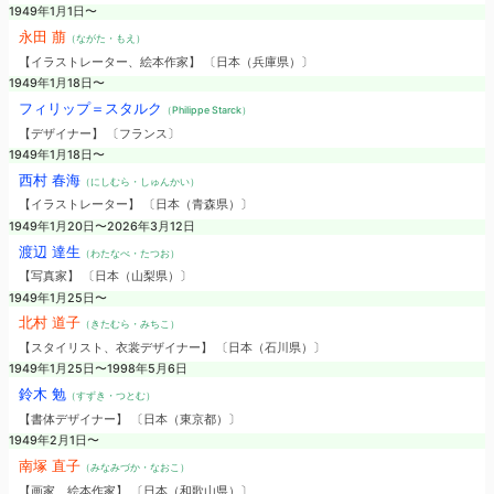
1949年1月1日〜
永田 萠
（ながた・もえ）
【イラストレーター、絵本作家】 〔日本（兵庫県）〕
1949年1月18日〜
フィリップ＝スタルク
（Philippe Starck）
【デザイナー】 〔フランス〕
1949年1月18日〜
西村 春海
（にしむら・しゅんかい）
【イラストレーター】 〔日本（青森県）〕
1949年1月20日〜2026年3月12日
渡辺 達生
（わたなべ・たつお）
【写真家】 〔日本（山梨県）〕
1949年1月25日〜
北村 道子
（きたむら・みちこ）
【スタイリスト、衣裳デザイナー】 〔日本（石川県）〕
1949年1月25日〜1998年5月6日
鈴木 勉
（すずき・つとむ）
【書体デザイナー】 〔日本（東京都）〕
1949年2月1日〜
南塚 直子
（みなみづか・なおこ）
【画家、絵本作家】 〔日本（和歌山県）〕