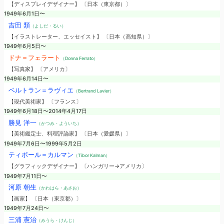
【ディスプレイデザイナー】 〔日本（東京都）〕
1949年6月1日〜
吉田 類
（よしだ・るい）
【イラストレーター、エッセイスト】 〔日本（高知県）〕
1949年6月5日〜
ドナ＝フェラート
（Donna Ferrato）
【写真家】 〔アメリカ〕
1949年6月14日〜
ベルトラン＝ラヴィエ
（Bertrand Lavier）
【現代美術家】 〔フランス〕
1949年6月18日〜2014年4月17日
勝見 洋一
（かつみ・よういち）
【美術鑑定士、料理評論家】 〔日本（愛媛県）〕
1949年7月6日〜1999年5月2日
ティボール＝カルマン
（Tibor Kalman）
【グラフィックデザイナー】 〔ハンガリー→アメリカ〕
1949年7月11日〜
河原 朝生
（かわはら・あさお）
【画家】 〔日本（東京都）〕
1949年7月24日〜
三浦 憲治
（みうら・けんじ）