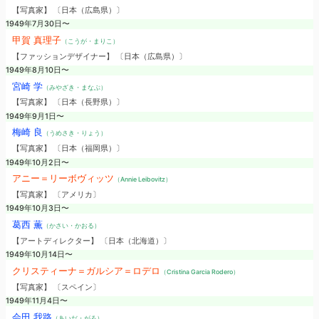
【写真家】 〔日本（広島県）〕
1949年7月30日〜
甲賀 真理子
（こうが・まりこ）
【ファッションデザイナー】 〔日本（広島県）〕
1949年8月10日〜
宮崎 学
（みやざき・まなぶ）
【写真家】 〔日本（長野県）〕
1949年9月1日〜
梅崎 良
（うめさき・りょう）
【写真家】 〔日本（福岡県）〕
1949年10月2日〜
アニー＝リーボヴィッツ
（Annie Leibovitz）
【写真家】 〔アメリカ〕
1949年10月3日〜
葛西 薫
（かさい・かおる）
【アートディレクター】 〔日本（北海道）〕
1949年10月14日〜
クリスティーナ＝ガルシア＝ロデロ
（Cristina Garcia Rodero）
【写真家】 〔スペイン〕
1949年11月4日〜
会田 我路
（あいだ・がろ）