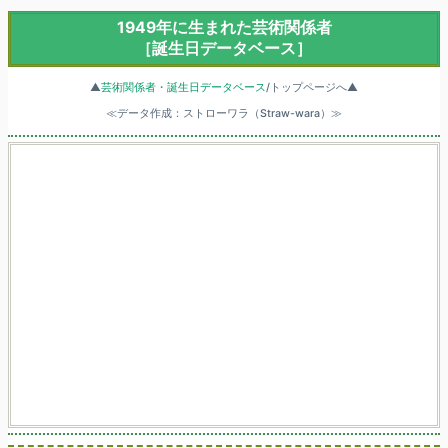
1949年に生まれた芸術関係者
［誕生日データベース］
▲
芸術関係者・誕生日データベース
/トップページへ▲
≪データ作成：ストローワラ（Straw-wara）≫