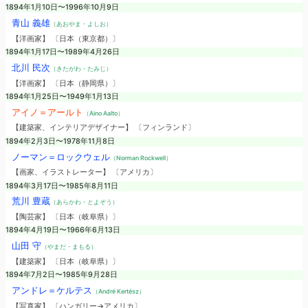
1894年1月10日〜1996年10月9日
青山 義雄
（あおやま・よしお）
【洋画家】 〔日本（東京都）〕
1894年1月17日〜1989年4月26日
北川 民次
（きたがわ・たみじ）
【洋画家】 〔日本（静岡県）〕
1894年1月25日〜1949年1月13日
アイノ＝アールト
（Aino Aalto）
【建築家、インテリアデザイナー】 〔フィンランド〕
1894年2月3日〜1978年11月8日
ノーマン＝ロックウェル
（Norman Rockwell）
【画家、イラストレーター】 〔アメリカ〕
1894年3月17日〜1985年8月11日
荒川 豊蔵
（あらかわ・とよぞう）
【陶芸家】 〔日本（岐阜県）〕
1894年4月19日〜1966年6月13日
山田 守
（やまだ・まもる）
【建築家】 〔日本（岐阜県）〕
1894年7月2日〜1985年9月28日
アンドレ＝ケルテス
（André Kertész）
【写真家】 〔ハンガリー→アメリカ〕