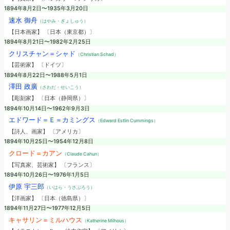
1894年8月2日〜1935年3月20日
速水 御舟
（はやみ・ぎょしゅう）
【日本画家】 〔日本（東京都）〕
1894年8月21日〜1982年2月25日
クリスチャン＝シャド
（Christian Schad）
【芸術家】 〔ドイツ〕
1894年8月22日〜1988年5月1日
澤田 政廣
（さわだ・せいこう）
【彫刻家】 〔日本（静岡県）〕
1894年10月14日〜1962年9月3日
エドワード＝Ｅ＝カミングス
（Edward Estlin Cummings）
【詩人、画家】 〔アメリカ〕
1894年10月25日〜1954年12月8日
クロード＝カアン
（Claude Cahun）
【写真家、芸術家】 〔フランス〕
1894年10月26日〜1976年1月5日
伊原 宇三郎
（いはら・うさぶろう）
【洋画家】 〔日本（徳島県）〕
1894年11月27日〜1977年12月5日
キャサリン＝ミルハウス
（Katherine Milhous）