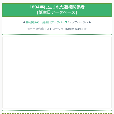
1894年に生まれた芸術関係者
［誕生日データベース］
▲
芸術関係者・誕生日データベース
/トップページへ▲
≪データ作成：ストローワラ（Straw-wara）≫