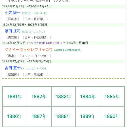
【イラストレーター、絵本作家】 〔アメリカ〕
1894年11月28日〜1966年4月24日
小穴 隆一
（おあな・りゅういち）
【洋画家】 〔日本（長野県）〕
1894年12月9日〜1978年1月5日
濱田 庄司
（はまだ・しょうじ）
【陶芸家】 〔日本（神奈川県）〕
1894年12月12日
〜1967年9月19日
（ユリウス暦1894年11月30日）
ジナイーダ＝セレブリャコワ
（Zinaida Serebriakova）
【画家】 〔ロシア（旧・ソ連）〕
1894年12月19日〜1974年3月24日
吉田 五十八
（よしだ・いそや）
【建築家】 〔日本（東京都）〕
1881年
1882年
1883年
1884年
1885年
1886年
1887年
1888年
1889年
1890年