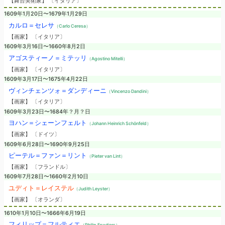
【舞台美術家】 〔イタリア〕
1609年1月20日〜1679年1月29日
カルロ＝セレサ
（Carlo Ceresa）
【画家】 〔イタリア〕
1609年3月16日〜1660年8月2日
アゴスティーノ＝ミテッリ
（Agostino Mitelli）
【画家】 〔イタリア〕
1609年3月17日〜1675年4月22日
ヴィンチェンツォ＝ダンディーニ
（Vincenzo Dandini）
【画家】 〔イタリア〕
1609年3月23日〜1684年？月？日
ヨハン＝シェーンフェルト
（Johann Heinrich Schönfeld）
【画家】 〔ドイツ〕
1609年6月28日〜1690年9月25日
ピーテル＝ファン＝リント
（Pieter van Lint）
【画家】 〔フランドル〕
1609年7月28日〜1660年2月10日
ユディト＝レイステル
（Judith Leyster）
【画家】 〔オランダ〕
1610年1月10日〜1666年6月19日
フィリップ＝フルティエ
（Philip Fruytiers）