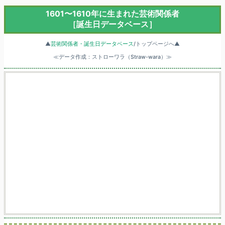
1601〜1610年に生まれた芸術関係者
［誕生日データベース］
▲
芸術関係者・誕生日データベース
/トップページへ▲
≪データ作成：ストローワラ（Straw-wara）≫