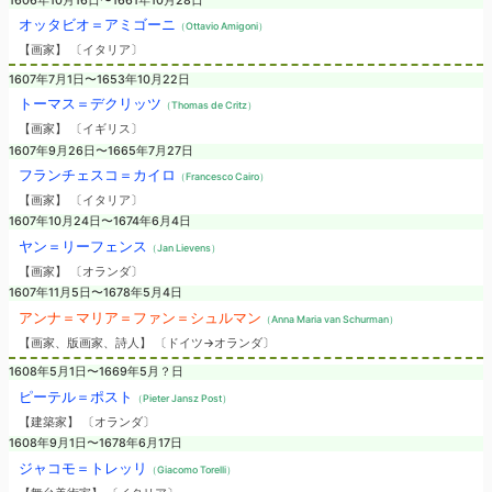
1606年10月16日〜1661年10月28日
オッタビオ＝アミゴーニ
（Ottavio Amigoni）
【画家】 〔イタリア〕
1607年7月1日〜1653年10月22日
トーマス＝デクリッツ
（Thomas de Critz）
【画家】 〔イギリス〕
1607年9月26日〜1665年7月27日
フランチェスコ＝カイロ
（Francesco Cairo）
【画家】 〔イタリア〕
1607年10月24日〜1674年6月4日
ヤン＝リーフェンス
（Jan Lievens）
【画家】 〔オランダ〕
1607年11月5日〜1678年5月4日
アンナ＝マリア＝ファン＝シュルマン
（Anna Maria van Schurman）
【画家、版画家、詩人】 〔ドイツ→オランダ〕
1608年5月1日〜1669年5月？日
ピーテル＝ポスト
（Pieter Jansz Post）
【建築家】 〔オランダ〕
1608年9月1日〜1678年6月17日
ジャコモ＝トレッリ
（Giacomo Torelli）