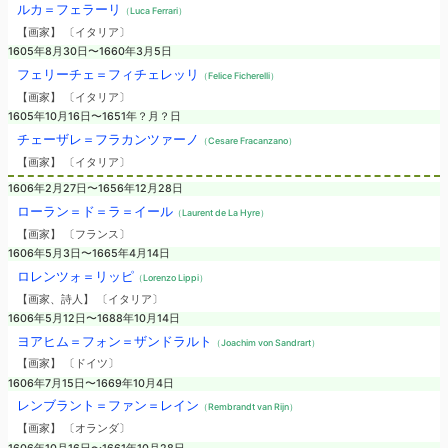
ルカ＝フェラーリ
（Luca Ferrari）
【画家】 〔イタリア〕
1605年8月30日〜1660年3月5日
フェリーチェ＝フィチェレッリ
（Felice Ficherelli）
【画家】 〔イタリア〕
1605年10月16日〜1651年？月？日
チェーザレ＝フラカンツァーノ
（Cesare Fracanzano）
【画家】 〔イタリア〕
1606年2月27日〜1656年12月28日
ローラン＝ド＝ラ＝イール
（Laurent de La Hyre）
【画家】 〔フランス〕
1606年5月3日〜1665年4月14日
ロレンツォ＝リッピ
（Lorenzo Lippi）
【画家、詩人】 〔イタリア〕
1606年5月12日〜1688年10月14日
ヨアヒム＝フォン＝ザンドラルト
（Joachim von Sandrart）
【画家】 〔ドイツ〕
1606年7月15日〜1669年10月4日
レンブラント＝ファン＝レイン
（Rembrandt van Rijn）
【画家】 〔オランダ〕