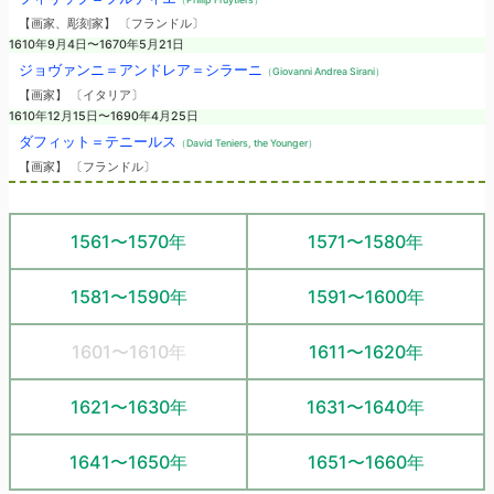
【画家、彫刻家】 〔フランドル〕
1610年9月4日〜1670年5月21日
ジョヴァンニ＝アンドレア＝シラーニ
（Giovanni Andrea Sirani）
【画家】 〔イタリア〕
1610年12月15日〜1690年4月25日
ダフィット＝テニールス
（David Teniers, the Younger）
【画家】 〔フランドル〕
1561〜1570年
1571〜1580年
1581〜1590年
1591〜1600年
1601〜1610年
1611〜1620年
1621〜1630年
1631〜1640年
1641〜1650年
1651〜1660年