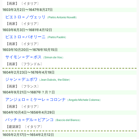
【画家】 〔イタリア〕
1603年3月2日〜1647年8月27日
ピエトロ＝ノヴェッリ
（Pietro Antonio Novelli）
【画家】 〔イタリア〕
1603年6月3日〜1681年4月12日
ピエトロ＝パオリーニ
（Pietro Paolini）
【画家】 〔イタリア〕
1603年10月20日〜1676年10月15日
サイモン＝デ＝ボス
（Simon de Vos）
【画家】 〔フランドル〕
1604年2月23日〜1676年4月19日
ジャン＝デュボワ
（Jean Dubois, the Elder）
【画家】 〔フランス〕
1604年9月21日〜1687年？月？日
アンジェロ＝ミケーレ＝コロンナ
（Angelo Michele Colonna）
【画家】 〔イタリア〕
1604年10月4日〜1656年4月29日
バッチョ＝デル＝ビアンコ
（Baccio del Bianco）
【建築家】 〔イタリア〕
1605年2月17日〜1654年2月12日