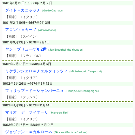
1601年1月19日〜1663年？月？日
グイド＝カニャッチ
（Guido Cagnacci）
【画家】 〔イタリア〕
1601年2月19日〜1667年9月3日
アロンソ＝カーノ
（Alonso Cano）
【画家】 〔スペイン〕
1601年9月13日〜1678年9月1日
ヤン＝ブリューゲル2世
（Jan Brueghel, the Younger）
【画家】 〔フランドル〕
1602年2月18日〜1660年4月6日
ミケランジェロ＝チェルクォッツィ
（Michelangelo Cerquozzi）
【画家】 〔イタリア〕
1602年5月26日〜1674年8月12日
フィリップ＝ド＝シャンパーニュ
（Philippe de Champaigne）
【画家】 〔フランス〕
1603年1月19日〜1673年11月14日
マリオ＝デ＝フィオーリ
（Mario de' Fiori）
【画家】 〔イタリア〕
1603年2月16日〜1684年？月？日
ジョヴァンニ＝カルローネ
（Giovanni Battista Carlone）