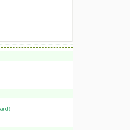
iard）