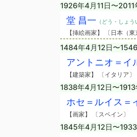
1926年4月11日〜201
堂 昌一
（どう・しょう
【挿絵画家】 〔日本（東
1484年4月12日〜154
アントニオ＝イ
【建築家】 〔イタリア〕
1838年4月12日〜191
ホセ＝ルイス＝
【画家】 〔スペイン〕
1845年4月12日〜193