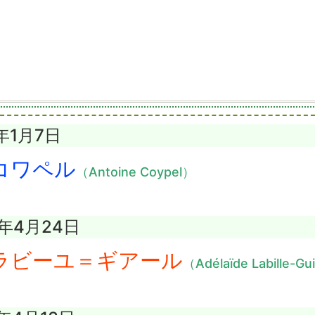
2年1月7日
コワペル
（Antoine Coypel）
3年4月24日
ラビーユ＝ギアール
（Adélaïde Labille-Gu