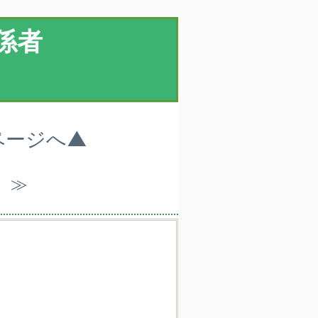
係者
ページへ▲
）≫