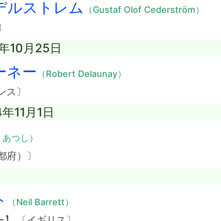
デルストレム
（Gustaf Olof Cederström）
〕
1年10月25日
ーネー
（Robert Delaunay）
ンス〕
4年11月1日
・あつし）
都府）〕
ト
（Neil Barrett）
】 〔イギリス〕