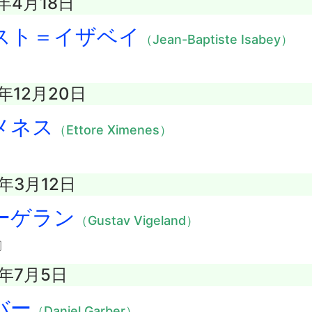
5年4月18日
スト＝イザベイ
（Jean-Baptiste Isabey）
6年12月20日
メネス
（Ettore Ximenes）
3年3月12日
ーゲラン
（Gustav Vigeland）
〕
8年7月5日
バー
（Daniel Garber）