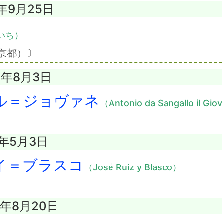
1年9月25日
いち）
京都）〕
6年8月3日
ル＝ジョヴァネ
（Antonio da Sangallo il Gi
3年5月3日
イ＝ブラスコ
（José Ruiz y Blasco）
3年8月20日