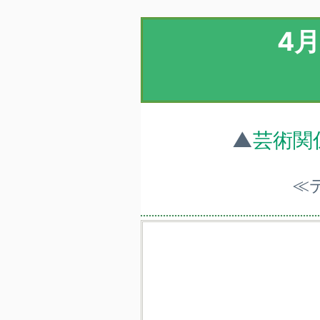
4
▲
芸術関
≪