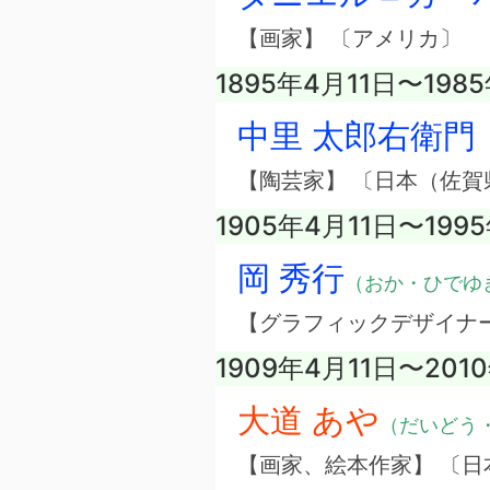
【画家】 〔アメリカ〕
1895年4月11日〜198
中里 太郎右衛門 
【陶芸家】 〔日本（佐賀
1905年4月11日〜199
岡 秀行
（おか・ひでゆ
【グラフィックデザイナ
1909年4月11日〜201
大道 あや
（だいどう
【画家、絵本作家】 〔日