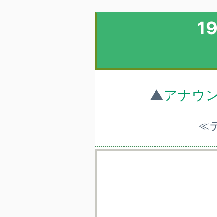
1
▲
アナウ
≪