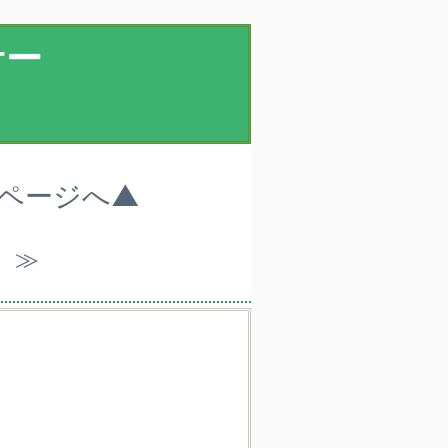
サー
プページへ▲
）≫