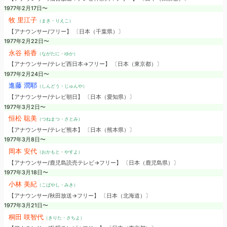
1977年2月17日〜
牧 里江子
（まき・りえこ）
【アナウンサー/フリー】 〔日本（千葉県）〕
1977年2月22日〜
永谷 裕香
（ながたに・ゆか）
【アナウンサー/テレビ西日本→フリー】 〔日本（東京都）〕
1977年2月24日〜
進藤 潤耶
（しんどう・じゅんや）
【アナウンサー/テレビ朝日】 〔日本（愛知県）〕
1977年3月2日〜
恒松 聡美
（つねまつ・さとみ）
【アナウンサー/テレビ熊本】 〔日本（熊本県）〕
1977年3月8日〜
岡本 安代
（おかもと・やすよ）
【アナウンサー/鹿児島読売テレビ→フリー】 〔日本（鹿児島県）〕
1977年3月18日〜
小林 美紀
（こばやし・みき）
【アナウンサー/秋田放送→フリー】 〔日本（北海道）〕
1977年3月21日〜
桐田 咲智代
（きりた・さちよ）