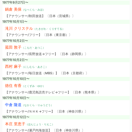
1977年9月27日〜
鍋倉 美保
（なべくら・みほ）
【アナウンサー/秋田放送】 〔日本（宮城県）〕
1977年10月1日〜
滝川 クリステル
（たきがわ・くりすてる）
【アナウンサー/フリー】 〔日本（東京都）〕
1977年10月2日〜
菰田 敦子
（こもだ・あつこ）
【アナウンサー/長野放送→フリー】 〔日本（静岡県）〕
1977年10月2日〜
西村 麻子
（にしむら・あさこ）
【アナウンサー/毎日放送（MBS）】 〔日本（京都府）〕
1977年10月10日〜
徳住 有香
（とくずみ・ゆか）
【アナウンサー/鹿児島読売テレビ→フリー】 〔日本（熊本県）〕
1977年10月10日〜
中倉 隆道
（なかくら・りゅうどう）
【アナウンサー/ＮＨＫ→フリー】 〔日本（神奈川県）〕
1977年10月12日〜
本庄 里恵子
（ほんじょう・りえこ）
【アナウンサー/瀬戸内海放送】 〔日本（神奈川県）〕