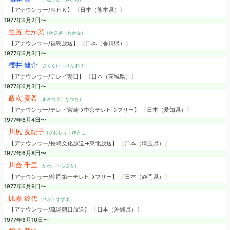
【アナウンサー/ＮＨＫ】 〔日本（熊本県）〕
1977年6月2日〜
笠置 わか菜
（かさぎ・わかな）
【アナウンサー/福島放送】 〔日本（香川県）〕
1977年6月3日〜
櫻井 健介
（さくらい・けんすけ）
【アナウンサー/テレビ朝日】 〔日本（茨城県）〕
1977年6月3日〜
政次 夏希
（まさつぐ・なつき）
【アナウンサー/テレビ宮崎→中京テレビ→フリー】 〔日本（愛知県）〕
1977年6月4日〜
川尻 友紀子
（かわしり・ゆきこ）
【アナウンサー/長崎文化放送→東北放送】 〔日本（埼玉県）〕
1977年6月8日〜
川合 千里
（かわい・ちさと）
【アナウンサー/静岡第一テレビ→フリー】 〔日本（静岡県）〕
1977年6月9日〜
比嘉 鈴代
（ひが・すずよ）
【アナウンサー/琉球朝日放送】 〔日本（沖縄県）〕
1977年6月10日〜