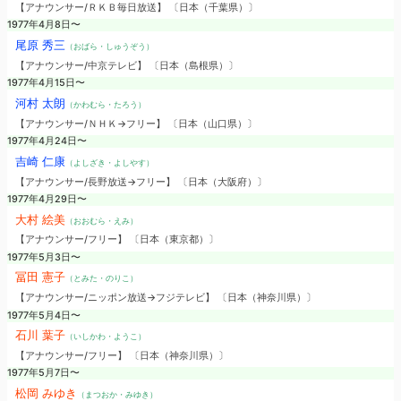
【アナウンサー/ＲＫＢ毎日放送】 〔日本（千葉県）〕
1977年4月8日〜
尾原 秀三
（おばら・しゅうぞう）
【アナウンサー/中京テレビ】 〔日本（島根県）〕
1977年4月15日〜
河村 太朗
（かわむら・たろう）
【アナウンサー/ＮＨＫ→フリー】 〔日本（山口県）〕
1977年4月24日〜
吉崎 仁康
（よしざき・よしやす）
【アナウンサー/長野放送→フリー】 〔日本（大阪府）〕
1977年4月29日〜
大村 絵美
（おおむら・えみ）
【アナウンサー/フリー】 〔日本（東京都）〕
1977年5月3日〜
冨田 憲子
（とみた・のりこ）
【アナウンサー/ニッポン放送→フジテレビ】 〔日本（神奈川県）〕
1977年5月4日〜
石川 葉子
（いしかわ・ようこ）
【アナウンサー/フリー】 〔日本（神奈川県）〕
1977年5月7日〜
松岡 みゆき
（まつおか・みゆき）