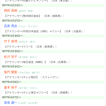
【アナウンサー/札幌テレビ→フリー】 〔日本（東京都）〕
1977年3月23日〜
岡田 美樹
（おかだ・みき）
【アナウンサー/熊本朝日放送】 〔日本（徳島県）〕
1977年3月27日〜
石井 亮次
（いしい・りょうじ）
【アナウンサー/中部日本放送（CBC）→フリー】 〔日本（大阪府）〕
1977年3月30日〜
竹下 裕理
（たけした・ゆり）
【アナウンサー/フリー】 〔日本（群馬県）〕
1977年3月30日〜
松川 浩子
（まつかわ・ひろこ）
【アナウンサー/毎日放送（MBS）】 〔日本（兵庫県）〕
1977年3月31日〜
龍円 愛梨
（りゅうえん・あいり）
【アナウンサー/テレビ朝日】 〔スウェーデン〕
1977年4月6日〜
森本 智子
（もりもと・ともこ）
【アナウンサー/テレビ東京→フリー】 〔日本（長崎県）〕
1977年4月7日〜
岩谷 源一
（いわや・もとかず）