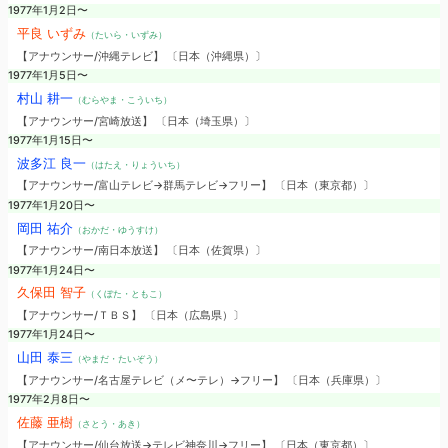
1977年1月2日〜
平良 いずみ
（たいら・いずみ）
【アナウンサー/沖縄テレビ】 〔日本（沖縄県）〕
1977年1月5日〜
村山 耕一
（むらやま・こういち）
【アナウンサー/宮崎放送】 〔日本（埼玉県）〕
1977年1月15日〜
波多江 良一
（はたえ・りょういち）
【アナウンサー/富山テレビ→群馬テレビ→フリー】 〔日本（東京都）〕
1977年1月20日〜
岡田 祐介
（おかだ・ゆうすけ）
【アナウンサー/南日本放送】 〔日本（佐賀県）〕
1977年1月24日〜
久保田 智子
（くぼた・ともこ）
【アナウンサー/ＴＢＳ】 〔日本（広島県）〕
1977年1月24日〜
山田 泰三
（やまだ・たいぞう）
【アナウンサー/名古屋テレビ（メ〜テレ）→フリー】 〔日本（兵庫県）〕
1977年2月8日〜
佐藤 亜樹
（さとう・あき）
【アナウンサー/仙台放送→テレビ神奈川→フリー】 〔日本（東京都）〕