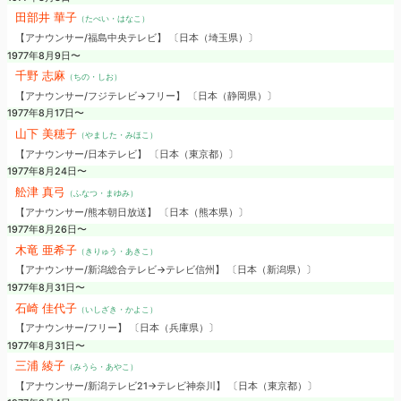
田部井 華子
（たべい・はなこ）
【アナウンサー/福島中央テレビ】 〔日本（埼玉県）〕
1977年8月9日〜
千野 志麻
（ちの・しお）
【アナウンサー/フジテレビ→フリー】 〔日本（静岡県）〕
1977年8月17日〜
山下 美穂子
（やました・みほこ）
【アナウンサー/日本テレビ】 〔日本（東京都）〕
1977年8月24日〜
舩津 真弓
（ふなつ・まゆみ）
【アナウンサー/熊本朝日放送】 〔日本（熊本県）〕
1977年8月26日〜
木竜 亜希子
（きりゅう・あきこ）
【アナウンサー/新潟総合テレビ→テレビ信州】 〔日本（新潟県）〕
1977年8月31日〜
石崎 佳代子
（いしざき・かよこ）
【アナウンサー/フリー】 〔日本（兵庫県）〕
1977年8月31日〜
三浦 綾子
（みうら・あやこ）
【アナウンサー/新潟テレビ21→テレビ神奈川】 〔日本（東京都）〕