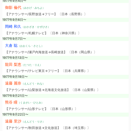
1977年9月4日〜
御影 倫代
（みかげ・みちよ）
【アナウンサー/長野放送→フリー】 〔日本（長野県）〕
1977年9月6日〜
岡崎 和久
（おかざき・かずひさ）
【アナウンサー/札幌テレビ】 〔日本（神奈川県）〕
1977年9月7日〜
大倉 聡
（おおくら・さとし）
【アナウンサー/瀬戸内海放送→長崎放送】 〔日本（岡山県）〕
1977年9月13日〜
龍田 梨恵
（たつた・りえ）
【アナウンサー/テレビ東京→フリー】 〔日本（兵庫県）〕
1977年9月19日〜
遠藤 麗奈
（えんどう・れな）
【アナウンサー/山梨放送→北海道文化放送】 〔日本（山梨県）〕
1977年9月21日〜
熊谷 瞳
（くまがい・ひとみ）
【アナウンサー/山形テレビ】 〔日本（山形県）〕
1977年9月22日〜
遠藤 里沙
（えんどう・りさ）
【アナウンサー/秋田放送→文化放送】 〔日本（埼玉県）〕