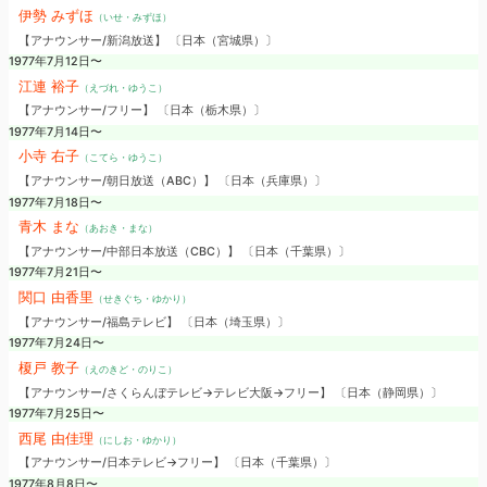
伊勢 みずほ
（いせ・みずほ）
【アナウンサー/新潟放送】 〔日本（宮城県）〕
1977年7月12日〜
江連 裕子
（えづれ・ゆうこ）
【アナウンサー/フリー】 〔日本（栃木県）〕
1977年7月14日〜
小寺 右子
（こてら・ゆうこ）
【アナウンサー/朝日放送（ABC）】 〔日本（兵庫県）〕
1977年7月18日〜
青木 まな
（あおき・まな）
【アナウンサー/中部日本放送（CBC）】 〔日本（千葉県）〕
1977年7月21日〜
関口 由香里
（せきぐち・ゆかり）
【アナウンサー/福島テレビ】 〔日本（埼玉県）〕
1977年7月24日〜
榎戸 教子
（えのきど・のりこ）
【アナウンサー/さくらんぼテレビ→テレビ大阪→フリー】 〔日本（静岡県）〕
1977年7月25日〜
西尾 由佳理
（にしお・ゆかり）
【アナウンサー/日本テレビ→フリー】 〔日本（千葉県）〕
1977年8月8日〜