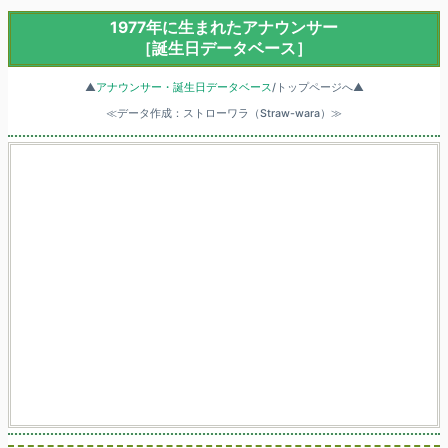
1977年に生まれたアナウンサー
［誕生日データベース］
▲
アナウンサー・誕生日データベース
/トップページへ▲
≪データ作成：ストローワラ（Straw-wara）≫